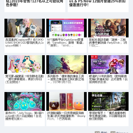
結」2023年發售！127名以上可遊玩角
us ＆ PS Now 12個月會籍25%折扣
色參戰！
優惠進行中！
高質素的Cosplayer們！在TOKYO
NFT服務平台CryptoGames營運
彩虹社新語音劇「謝林・三枝
GAME SHOW 2022發現的美人Co
的「GameRoom」新增「動森」
的事件解決錄 -Party&Trick-」3月
splayer特輯！
「漆彈2」「MHR」…
11日(二…
寶可夢×極樂湯！特別聯名活動
系列新作「優米雅的煉金工房
睽違約 18 年的新作《密特羅德
「寶可夢療癒浴」將於3月8日
～追憶之煉金術士與幻創之地
究極4 穿越未知》正式發售！以
(五)起開始！
～」2025年3月21日…
薩姆斯的全新…
新作RTS「Jelly Troops」第2屆Pl
評測能攝取一日所需鐵質與維
學習好幫手！「魔爪能量飲料
aytest在1月21日起開始！台北
生素C的天然能量飲料「Bloomy
學生應援活動」20日圓現金回
國際電玩展20…
PLUS」！巴西莓碗…
饋活動開跑