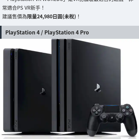
常適合PS VR新手！
建議售價為
限量24,980日圓(未稅)
！
PlayStation 4 / PlayStation 4 Pro