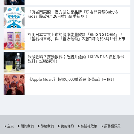
「勇者鬥惡龍」官方嬰幼兒品牌「勇者鬥惡龍Baby &
Kids」將於4月26日推出夏季新品！
評測日本首次上市的健康能量飲料「REIGN STORM」！
「番石榴草莓」與「豐收葡萄」2種口味將於8月19日上市
能量飲料？運動飲料？改版升級的「KIIVA DNS 運動能量
飲料」試喝評測！
《Apple Music》超過6,000萬首歌 免費試用三個月
主頁
關於我們
聯絡我們
使用條約
私隱權政策
招聘翻譯員