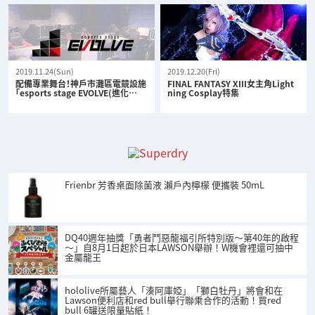
2019.11.24(Sun)
2019.12.20(Fri)
配備專業舞台！神戶市灘區電競設施
FINAL FANTASY XIII女主角Light
「esports stage EVOLVE(進化…
ning Cosplay特集
Frienbr 芳香桌面除菌液 瀨戶內檸檬 便攜裝 50mL
DQ40週年抽獎「勇者鬥惡龍福引所特別版～第40年的啟程
～」自8月1日起於日本LAWSON舉辦！W機會裡還可抽中
金屬龍王
hololive所屬藝人「湊阿庫婭」「獅白牡丹」將會和在
Lawson便利店和red bull舉行聯乘合作的活動！買red
bull 6罐送限量貼紙！