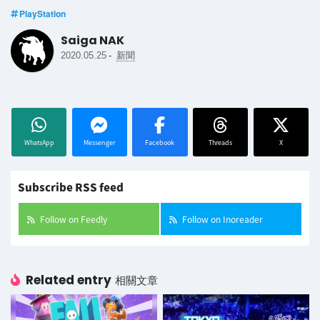
PlayStation
Saiga NAK
-
2020.05.25
新聞
WhatsApp
Messenger
Facebook
Threads
X
Subscribe RSS feed
Follow on Feedly
Follow on Inoreader
Related entry
相關文章