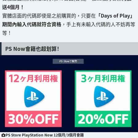
送4個月！
實體店面的代碼即使是之前購買的，只要在
「Days of Play」
期間內輸入代碼就符合資格
，手上有未輸入代碼的人不妨再等
等！
PS Now會籍也超划算！
PS Store PlayStation Now 12個月/3個月會籍