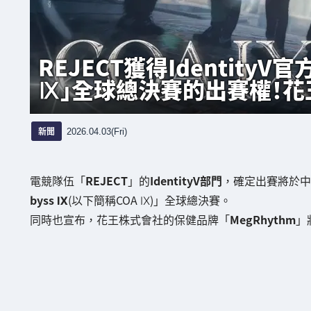
REJECT獲得IdentityV官方
Ⅸ」全球總決賽的出賽權！花王
新聞
2026.04.03(Fri)
電競隊伍「
REJECT
」的
IdentityV部門
，確定出賽將於中
byss Ⅸ
(以下簡稱COA Ⅸ)」全球總決賽。
同時也宣布，花王株式會社的保健品牌「
MegRhythm
」