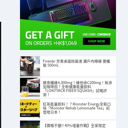
Frienbr 芳香桌面除菌液 瀨戶內檸檬 便攜
裝 500mL
膳食纖維4,000mg！維他命C200mg！無添
加咖啡因！全新健康能量飲料
「LOKITRICK FIBER SQUASH」試喝評
測！
紅茶能量飲料！？Monster Energy全新口
味「Monster Rehab Lemonade Tea」初
登陸日本！
【價格不變!! 40％增量作戰】全家限定