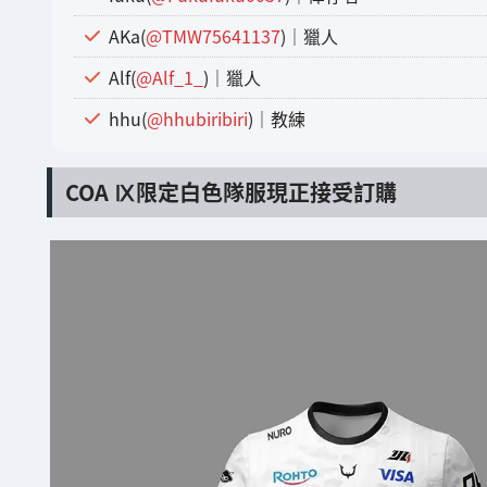
AKa(
@TMW75641137
)｜獵人
Alf(
@Alf_1_
)｜獵人
hhu(
@hhubiribiri
)｜教練
COA Ⅸ限定白色隊服現正接受訂購