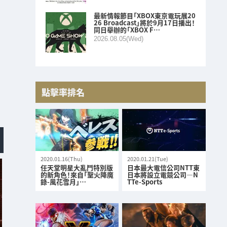
最新情報節目「XBOX東京電玩展20
26 Broadcast」將於9月17日播出！
同日舉辦的「XBOX F…
2026.08.05(Wed)
點擊率排名
2020.01.16(Thu)
2020.01.21(Tue)
任天堂明星大亂鬥特別版
日本最大電信公司NTT東
的新角色！來自「聖火降魔
日本將設立電競公司—N
錄-風花雪月」…
TTe-Sports