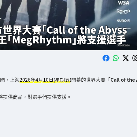
世界大賽「Call of the Abyss
「MegRhythm」將支援選手
國・上海
2026年4月10日(星期五)
開幕的世界大賽「
Call of the 
將提供商品，對選手們提供支援。