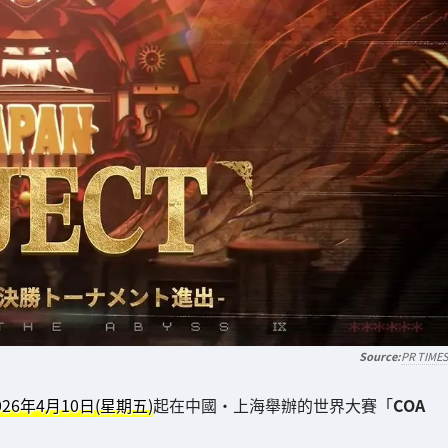
PR TIME
026年4月10日(星期五)
起在中國・上海舉辦的世界大賽「
COA