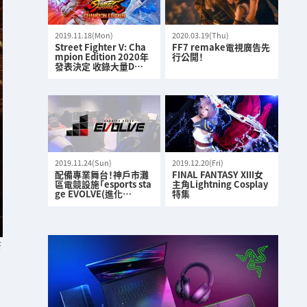
2019.11.18(Mon)
2020.03.19(Thu)
Street Fighter V: Cha
FF7 remake電視廣告先
mpion Edition 2020年
行公開！
發表決定 收錄大量D…
2019.11.24(Sun)
2019.12.20(Fri)
配備專業舞台！神戶市灘
FINAL FANTASY XIII女
區電競設施「esports sta
主角Lightning Cosplay
ge EVOLVE(進化…
特集
S