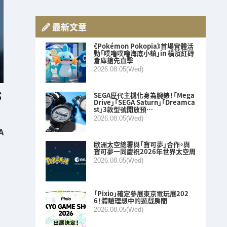
最新文章
《Pokémon Pokopia》首場實體活
動「噗嚕噗嚕海底小鎮」in 橫濱紅磚
倉庫搶先直擊
2026.08.05(Wed)
SEGA歷代主機化身為腕錶！「Mega
Drive」「SEGA Saturn」「Dreamca
st」3款型號開放預…
2026.08.05(Wed)
A
歐洲太空總署與「寶可夢」合作。與
寶可夢一同慶祝2026年世界太空周
2026.08.05(Wed)
「Pixio」確定參展東京電玩展202
6！體驗理想中的遊戲房間
2026.08.05(Wed)