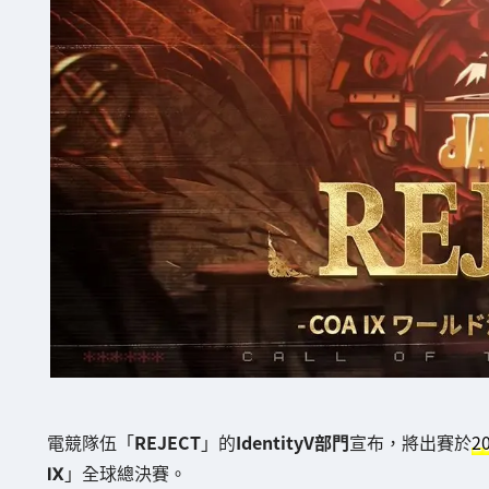
電競隊伍「
REJECT
」的
IdentityV部門
宣布，將出賽於
2
Ⅸ
」全球總決賽。