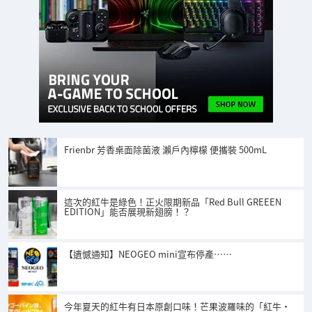
Frienbr 芳香桌面除菌液 瀨戶內檸檬 便攜裝 500mL
這次的紅牛是綠色！正火限期新品「Red Bull GREEEN
EDITION」能否展現新翅膀！？
【遺憾通知】NEOGEO mini宣布停產……
今年夏天的紅牛有日本原創口味！芒果波羅味的「紅牛・