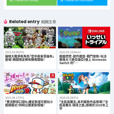
Related entry
相關文章
2021.03.05(Fri)
2022.05.23(Mon)
貓咪大戰爭新角色「空中商會哥倫布」
掘掘挖挖、創作建造、戰鬥冒險。玩法
登場！期間限定稀有轉蛋開始！
無限大！《泰拉瑞亞》登上 Nintendo
Switch 的「…
2021.09.17(Fri)
2025.03.28(Fri)
「實況野球口袋R」確定新增可遊玩小
「全民高爾夫」系列最新作品登場！「全
遊戲模式！同時公開更新情報！
民高爾夫 環球之旅」即將於2025年上
市