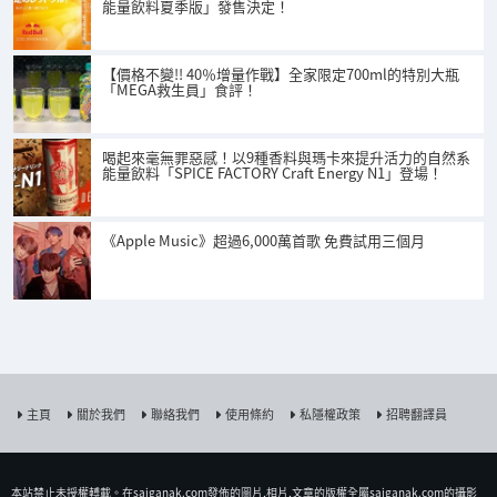
能量飲料夏季版」發售決定！
【價格不變!! 40％增量作戰】全家限定700ml的特別大瓶
「MEGA救生員」食評！
喝起來毫無罪惡感！以9種香料與瑪卡來提升活力的自然系
能量飲料「SPICE FACTORY Craft Energy N1」登場！
《Apple Music》超過6,000萬首歌 免費試用三個月
主頁
關於我們
聯絡我們
使用條約
私隱權政策
招聘翻譯員
本站禁止未授權𨍭載。在saiganak.com發佈的圖片,相片,文章的版權全屬saiganak.com的攝影