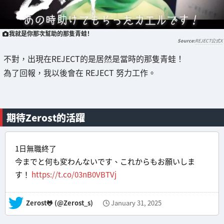
我就是你那次幫助的那隻青蛙！
REJECT公式X
不對，出現在REJECT的是居然是當時的那隻青蛙！
為了回報，我以後會在 REJECT 努力工作。
期待Zerost的活躍
1日無職終了
今までと何も変わんないです、これからもお願いしま
す！
https://t.co/03nB0VBTVj
— Zerost🐸 (@Zerost_s)
January 31, 2025