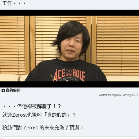
工作・・・
真的假的
Sengoku Gaming官方X
・・・但他卻被
解雇了！？
就連Zerost也驚呼「真的假的」？
粉絲們對 Zerost 的未來充滿了預測。