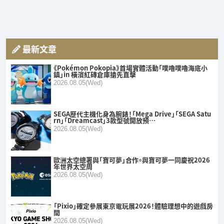
最新文章
《Pokémon Pokopia》首場實體活動「噗嚕噗嚕海底小
鎮」in 橫濱紅磚倉庫搶先直擊
2026.08.05(Wed)
SEGA歷代主機化身為腕錶！「Mega Drive」「SEGA Satu
rn」「Dreamcast」3款型號開放預…
2026.08.05(Wed)
歐洲太空總署與「寶可夢」合作。與寶可夢一同慶祝2026
年世界太空周
2026.08.05(Wed)
「Pixio」確定參展東京電玩展2026！體驗理想中的遊戲房
間
2026.08.05(Wed)