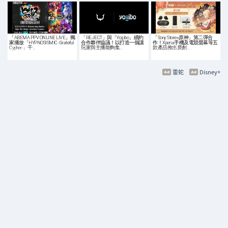
「ABEMA PPV ONLINE LIVE」獨
「REJECT」與「Yogibo」續約
「Sony Store×原神」第二彈合
家播放「HYPNOSISMIC -Grateful
合作夥伴協議！以打造一個讓
作！Xperia手機及電競螢幕等五
Cypher-」千…
玩家與主播能夠集…
款產品推出原創…
雷蛇
Disney+