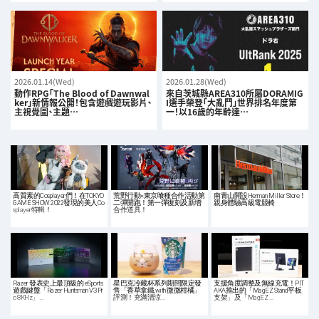
2026.01.14(Wed)
2026.01.28(Wed)
動作RPG「The Blood of Dawnwal
來自茨城縣AREA310所屬DORAMIG
ker」新情報公開！包含遊戲遊玩影片、
I選手榮登「大亂鬥」世界排名年度第
主視覺圖、主題…
一！以16歲的年齡達…
高質素的Cosplayer們！在TOKYO
荒野行動×東京喰種合作活動第
南青山開設Herman Miller Store！
GAME SHOW 2022發現的美人Co
二彈開跑！第一彈復刻及新增
親身體驗高級電競椅
splayer特輯！
合作道具！
Razer 發表史上最頂級的 eSports
星巴克冷藏杯系列期間限定發
支援角度調整及無線充電！PIT
遊戲鍵盤「Razer Huntsman V3 Pr
售「香草拿鐵 with 微微柑橘」
AKA推出的「MagEZ Stand平板
o 8KHz」…
評測！充滿清涼…
支架」及「MagEZ …