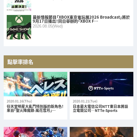
最新情報節目「XBOX東京電玩展2026 Broadcast」將於
9月17日播出！同日舉辦的「XBOX F…
2026.08.05(Wed)
點擊率排名
2020.01.16(Thu)
2020.01.21(Tue)
任天堂明星大亂鬥特別版的新角色！
日本最大電信公司NTT東日本將設
來自「聖火降魔錄-風花雪月」…
立電競公司—NTTe-Sports