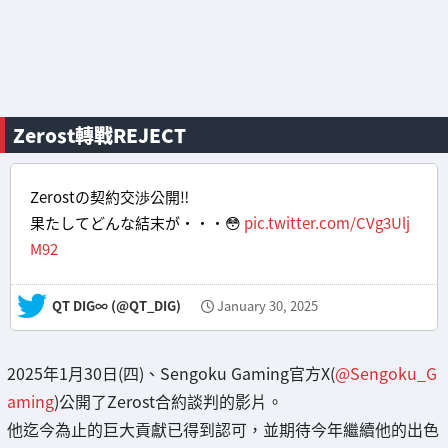
Zerost轉戰REJECT
Zerostの契約交渉公開‼️
果たしてどんな結末が・・・😳
pic.twitter.com/CVg3Ulj
M92
— QT DIG∞ (@QT_DIG)
January 30, 2025
2025年1月30日(四)、Sengoku Gaming官方X(
@Sengoku_G
aming
)公開了Zerost合約談判的影片。
他迄今為止的巨大貢獻已得到認可，並期待今年繼續他的出色