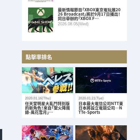
最新情報節目「XBOX東京電玩展20
26 Broadcast」將於9月17日播出！
同日舉辦的「XBOX F…
2026.08.05(Wed)
點擊率排名
2020.01.16(Thu)
2020.01.21(Tue)
任天堂明星大亂鬥特別版
日本最大電信公司NTT東
的新角色！來自「聖火降魔
日本將設立電競公司—N
錄-風花雪月」…
TTe-Sports