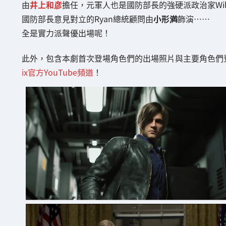
由
井上和彦
擔任，元軍人也是國防部長的強硬派政治家Wil
國防部長意見對立的Ryan總統顧問由
小形満
飾演……
全是實力派聲優出場呢！
此外，包含本劇首次登場角色們的出場照片與主要角色們
ix官方YouTube頻道
！