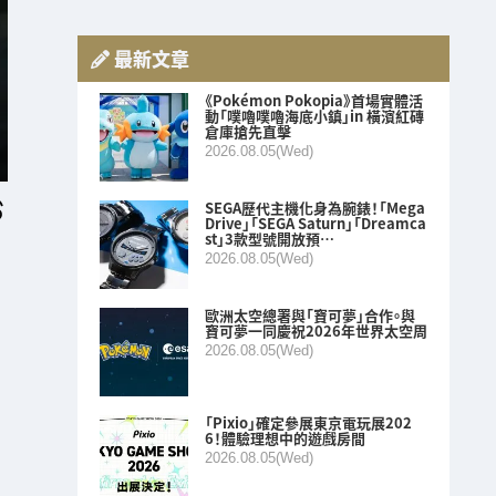
最新文章
《Pokémon Pokopia》首場實體活
動「噗嚕噗嚕海底小鎮」in 橫濱紅磚
倉庫搶先直擊
2026.08.05(Wed)
SEGA歷代主機化身為腕錶！「Mega
Drive」「SEGA Saturn」「Dreamca
st」3款型號開放預…
2026.08.05(Wed)
歐洲太空總署與「寶可夢」合作。與
寶可夢一同慶祝2026年世界太空周
2026.08.05(Wed)
「Pixio」確定參展東京電玩展202
6！體驗理想中的遊戲房間
2026.08.05(Wed)