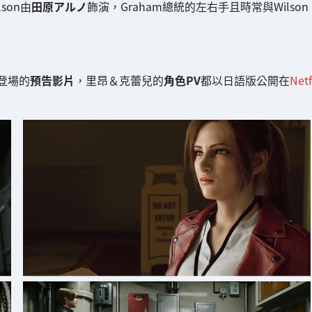
son由
田原アルノ
飾演，Graham總統的左右手且時常與Wilson
登場的
預告影片
，里昂＆克蕾兒的
角色PV
都以日語版公開在
Netf