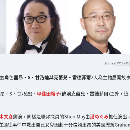
PR TIME
氣角色
里昂・S・甘乃迪
與
克蕾兒・雷德菲爾
2人為主軸展開故
里昂・S・甘乃迪)、
甲斐田裕子
(飾演克蕾兒・雷德菲爾)
之外，這
木文彦
飾演，同樣是聯邦探員的Shen May由
潘めぐみ
擔任演出
在過往事件中救出自己女兒因此十分信賴里昂的美國總統Graha