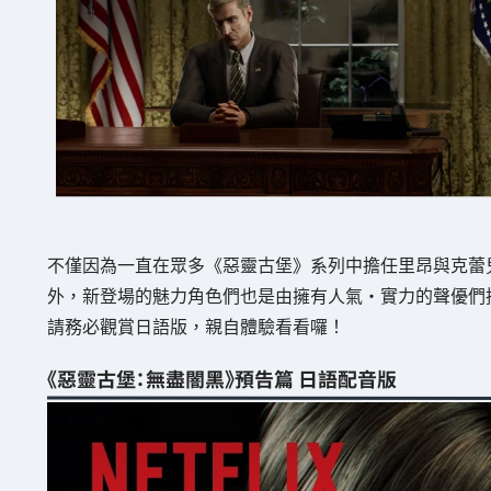
不僅因為一直在眾多《惡靈古堡》系列中擔任里昂與克蕾
外，新登場的魅力角色們也是由擁有人氣・實力的聲優們
請務必觀賞日語版，親自體驗看看囉！
《惡靈古堡：無盡闇黑》預告篇 日語配音版