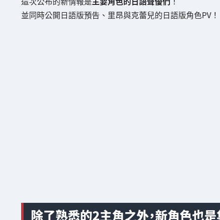
這次公布的新情報是
主要角色的日語聲優們
！
並同時公開日語版預告、里昂與克蕾兒的日語版角色PV！
除了熟悉的2主角之外，新角色也是