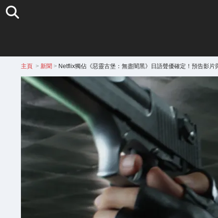
主頁
>
新聞
>
Netflix獨佔《惡靈古堡：無盡闇黑》日語聲優確定！預告影片