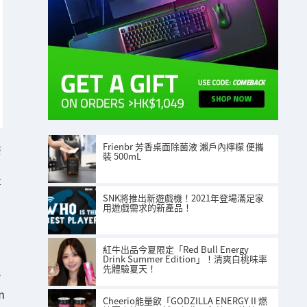
Frienbr 芳香桌面除菌液 瀨戶內檸檬 便攜
S
裝 500mL
事
SNK將推出新遊戲機！2021年登場滿足家
用遊戲需求的新產品！
紅牛出品今夏限定「Red Bull Energy
Drink Summer Edition」！清爽白桃味率
先體驗夏天！
。
m
Cheerio能量飲「GODZILLA ENERGY II 燃