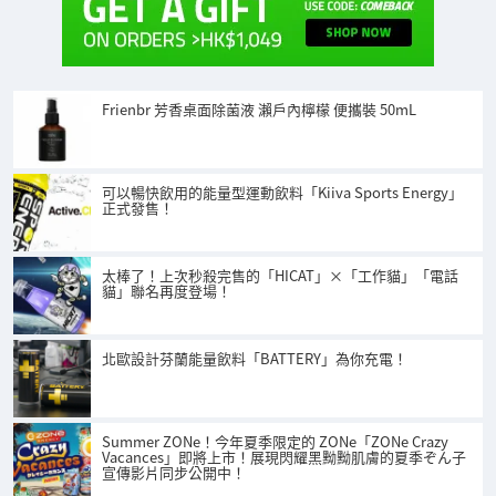
Frienbr 芳香桌面除菌液 瀨戶內檸檬 便攜裝 50mL
可以暢快飲用的能量型運動飲料「Kiiva Sports Energy」
正式發售！
太棒了！上次秒殺完售的「HICAT」×「工作貓」「電話
貓」聯名再度登場！
北歐設計芬蘭能量飲料「BATTERY」為你充電！
Summer ZONe！今年夏季限定的 ZONe「ZONe Crazy
Vacances」即將上市！展現閃耀黑黝黝肌膚的夏季ぞん子
宣傳影片同步公開中！