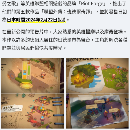
努之歌」等英雄聯盟相關遊戲的品牌「Riot Forge」，推出了
他們的第五款作品「聯盟外傳：班德爾奇譚」，並將發售日訂
為
日本時間2024年2月22日(四)
。
在最新公開的預告片中，大家熟悉的英雄
提摩
以及
庫奇
登場。
本作以許多約德爾人居住的班德爾市為舞台，主角將解決各種
問題並與居民們愉快共度時光。