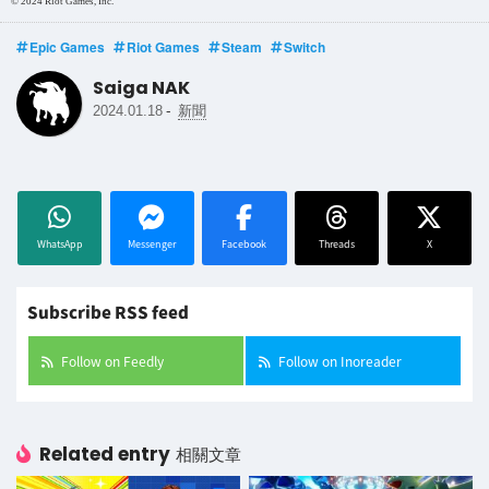
© 2024 Riot Games, Inc.
Epic Games
Riot Games
Steam
Switch
Saiga NAK
-
2024.01.18
新聞
WhatsApp
Messenger
Facebook
Threads
X
Subscribe RSS feed
Follow on Feedly
Follow on Inoreader
Related entry
相關文章