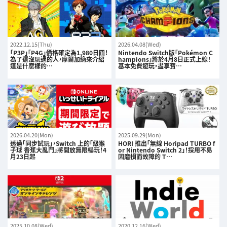
2022.12.15(Thu)
2026.04.08(Wed)
「P3P」「P4G」價格確定為1,980日圓！
Nintendo Switch版「Pokémon C
為了還沒玩過的人，摩爾加納來介紹
hampions」將於4月8日正式上線！
這是什麼樣的…
基本免費遊玩，盡享寶…
2026.04.20(Mon)
2025.09.29(Mon)
透過「同步試玩」，Switch 上的「級猴
HORI 推出「無線 Horipad TURBO f
子球 香蕉大亂鬥」將開放無限暢玩！4
or Nintendo Switch 2」！採用不易
月23日起
因磨損而故障的 T…
2025.10.08(Wed)
2020.12.16(Wed)