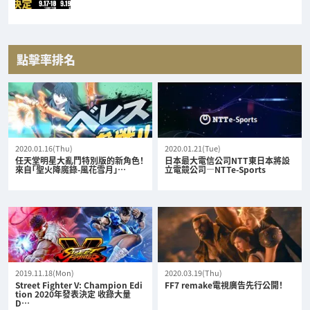
點擊率排名
2020.01.16(Thu)
2020.01.21(Tue)
任天堂明星大亂鬥特別版的新角色！
日本最大電信公司NTT東日本將設
來自「聖火降魔錄-風花雪月」…
立電競公司—NTTe-Sports
2019.11.18(Mon)
2020.03.19(Thu)
Street Fighter V: Champion Edi
FF7 remake電視廣告先行公開！
tion 2020年發表決定 收錄大量
D…