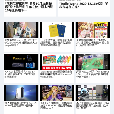
「瑪利歐賽車世界」將於10月18日舉
「Indie World 2020.12.16」公開！發
辦「線上挑戰賽 生存之秋」！最多行駛
表內容在這裡！
16場比賽競爭…
高質素的Cosplayer們！在TOKYO
「卡普空大展」的原創周邊與
可獲得原創書籤！「角卷綿
GAME SHOW 2022發現的美人Co
語音導覽、廣告資訊已公開！
芽」書店聯名活動將於1月12日
splayer特輯！
以遊戲企劃書為靈…
(五)起在日本全國58…
KONAMI電競設備「ARESPEA
My Nintendo Store開始受理集合
評價TGS2023裡的「KOREA PAVI
R」推出採用REALFORCE技術
啦動物森友會套組與Nintendo S
LION」！全部合共25社遊戲開
的遊戲鍵盤！
witch Lite的…
發會社參展！
輸入優惠碼享15%折扣！ALIEN
KOF XV「四條雛子」的配信日
為「千葉LOCAL×ENERGY」地區
WARE電競電腦限時優惠中！
決定！SEASON 2裡點綴最後的
限定能量飲寫了篇介紹，但好
相撲fighter！
搞不懂啊!