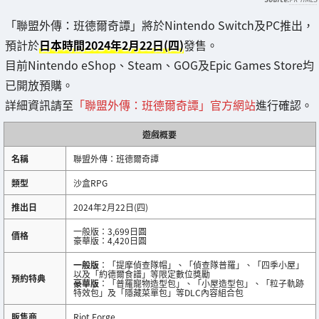
「聯盟外傳：班德爾奇譚」將於Nintendo Switch及PC推出，
預計於
日本時間2024年2月22日(四)
發售。
目前Nintendo eShop、Steam、GOG及Epic Games Store均
已開放預購。
詳細資訊請至
「聯盟外傳：班德爾奇譚」官方網站
進行確認。
遊戲概要
名稱
聯盟外傳：班德爾奇譚
類型
沙盒RPG
推出日
2024年2月22日(四)
一般版：3,699日圓
價格
豪華版：4,420日圓
一般版
：「提摩偵查隊帽」、「偵查隊普羅」、「四季小屋」
以及「約德爾食譜」等限定數位獎勵
預約特典
豪華版
：「普羅寵物造型包」、「小屋造型包」、「粒子軌跡
特效包」及「隱藏菜單包」等DLC內容組合包
販售商
Riot Forge