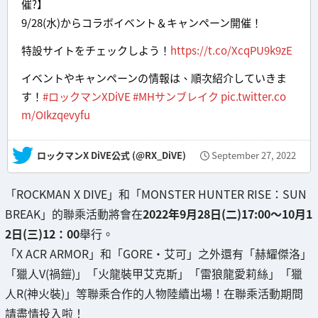
催?】
9/28(水)からコラボイベント＆キャンペーン開催！
特設サイトをチェックしよう！
https://t.co/XcqPU9k9zE
イベントやキャンペーンの情報は、順次紹介していきま
す！
#ロックマンXDiVE
#MHサンブレイク
pic.twitter.co
m/OIkzqevyfu
— ロックマンX DiVE公式 (@RX_DiVE)
September 27, 2022
「ROCKMAN X DIVE」和「MONSTER HUNTER RISE：SUN
BREAK」的聯乘活動將會在
2022年9月28日(二)17:00～10月1
2日(三)12：00
舉行。
「X ACR ARMOR」和「GORE・艾可」之外還有「赫耀傑洛」
「獵人V(禍鎧)」「火龍裝甲艾克斯」「雷狼龍愛莉絲」「獵
人R(神火裝)」等聯乘合作的人物陸續出場！在聯乘活動期間
請盡情投入啦！