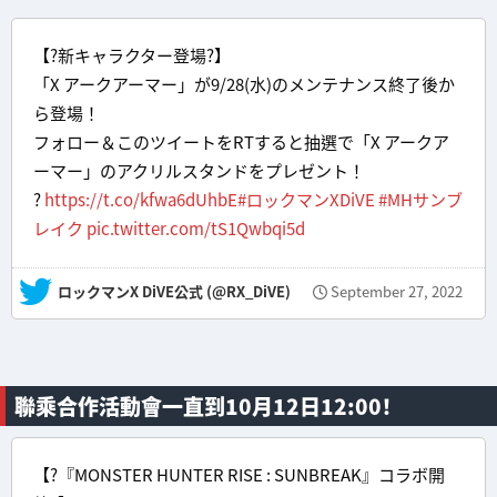
【?新キャラクター登場?】
「X アークアーマー」が9/28(水)のメンテナンス終了後か
ら登場！
フォロー＆このツイートをRTすると抽選で「X アークア
ーマー」のアクリルスタンドをプレゼント！
?
https://t.co/kfwa6dUhbE
#ロックマンXDiVE
#MHサンブ
レイク
pic.twitter.com/tS1Qwbqi5d
— ロックマンX DiVE公式 (@RX_DiVE)
September 27, 2022
聯乘合作活動會一直到10月12日12:00！
【?『MONSTER HUNTER RISE : SUNBREAK』コラボ開