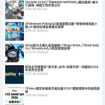
【ACGHK 2026】「TAMASHII NATIONS」攤位報導！展示
七龍珠、海賊王等珍貴公仔
2026.08.06(Thu)
《Pokémon Pokopia》首場實體活動「噗嚕噗嚕海底小
鎮」in 橫濱紅磚倉庫搶先直擊
2026.08.05(Wed)
SEGA歷代主機化身為腕錶！「Mega Drive」「SEGA Satu
rn」「Dreamcast」3款型號開放預…
2026.08.05(Wed)
歐洲太空總署與「寶可夢」合作。與寶可夢一同慶祝2026
年世界太空周
2026.08.05(Wed)
「Pixio」確定參展東京電玩展2026！體驗理想中的遊戲房
間
2026.08.05(Wed)