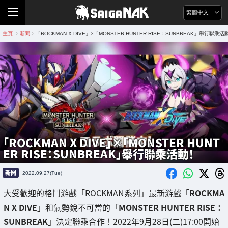
繁體中文
主頁
新聞
「ROCKMAN X DIVE」×「MONSTER HUNTER RISE：SUNBREAK」舉行聯乘活
>
>
「ROCKMAN X DIVE」×「MONSTER HUNT
ER RISE：SUNBREAK」舉行聯乘活動！
新聞
2022.09.27(Tue)
大受歡迎的格鬥游戲「ROCKMAN系列」最新游戲「
ROCKMA
N X DIVE
」和氣勢銳不可當的「
MONSTER HUNTER RISE：
SUNBREAK
」決定聯乘合作！2022年9月28日(二)17:00開始