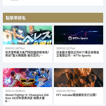
點擊率排名
2020.01.16(Thu)
2020.01.21(Tue)
任天堂明星大亂鬥特別版的新角色！
日本最大電信公司NTT東日本將設
來自「聖火降魔錄-風花雪月」…
立電競公司—NTTe-Sports
2019.11.18(Mon)
2020.03.19(Thu)
Street Fighter V: Champion Edi
FF7 remake電視廣告先行公開！
tion 2020年發表決定 收錄大量
D…