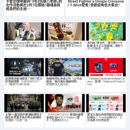
卡普空咖啡廳與「3年Z班銀八老師」的
Street Fighter x Uniqlo Crossove
合作活動將於2月7日開始！銀魂高校
r T-Shirt發售！受歡迎角色大集合！
成員們的主視…
高質素的Cosplayer們！在TOKYO
寒冷時節能量飲料也以熱飲之
系列第7彈合作「寶可夢PURE
GAME SHOW 2022發現的美人Co
姿登場！全新冬季帝王Cheerio
軟糖 皮卡丘＆新葉喵」將於10
splayer特輯！
「HOT ENERGY 暖…
月24日發售，並舉…
誰將獲得最強稱號？快打6官方
無敵時間化身成公司！公司名
「Nintendo GameCube Nintendo Cla
世界錦標賽「CAPCOM CUP 1
稱為「株式會社無敵時間」，
ssics」新增「Pokémon XD: Gale of
2」將於2026年3月在…
並發售法人設立紀…
Dark…
太陽HD邀請里約奧運銀牌得主
《CAPCOM CUP X》最後的參賽
實況主遊玩的場景觀眾也能立
桐生祥秀選手為中學生舉辦特
者確定為MOUZ | Problem X選
刻遊玩！？mediba與KDDI、三
別課程！活用「快…
手！預賽將於2024…
井物產共同實施實…