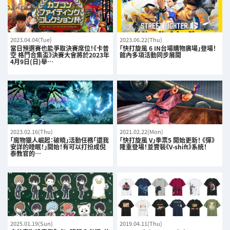
2023.04.04(Tue)
2023.06.22(Thu)
當日預選賽也能爭取決賽席位！《卡普
「快打旋風 6 IN台場購物廣場」登場！
空 格鬥合集盃》決賽大會將於2023年
館內多項活動同步展開
4月9日(日)舉…
2023.02.16(Thu)
2021.02.22(Mon)
「魔物獵人崛起：破曉」活動任務「還我
「快打旋風 V」季票5 開始更新！ 《彈》
安詳的睡眠！」開始！有可以打扮成倪
隆重登場！並實裝《V-shift》系統！
泰教官的…
2025.01.19(Sun)
2019.04.11(Thu)