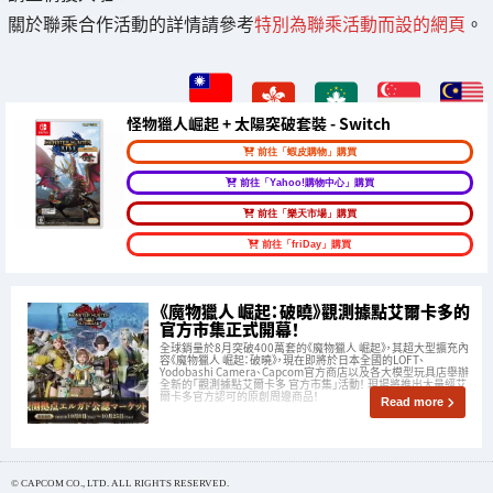
關於聯乘合作活動的詳情請參考
特別為聯乘活動而設的網頁
。
怪物獵人崛起 + 太陽突破套裝 - Switch
前往「蝦皮購物」購買
前往「Yahoo!購物中心」購買
前往「樂天市場」購買
前往「friDay」購買
《魔物獵人 崛起：破曉》觀測據點艾爾卡多的
官方市集正式開幕！
全球銷量於8月突破400萬套的《魔物獵人 崛起》，其超大型擴充內
容《魔物獵人 崛起：破曉》，現在即將於日本全國的LOFT、
Yodobashi Camera、Capcom官方商店以及各大模型玩具店舉辦
全新的「觀測據點艾爾卡多 官方市集」活動！ 現場將推出大量經艾
爾卡多官方認可的原創周邊商品！
Read more
© CAPCOM CO., LTD. ALL RIGHTS RESERVED.