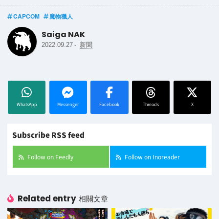
CAPCOM
魔物獵人
Saiga NAK
-
2022.09.27
新聞
WhatsApp
Messenger
Facebook
Threads
X
Subscribe RSS feed
Follow on Feedly
Follow on Inoreader
Related entry
相關文章