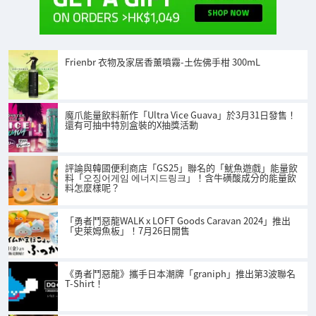
Frienbr 衣物及家居香薰噴霧-土佐佛手柑 300mL
魔爪能量飲料新作「Ultra Vice Guava」於3月31日發售！
還有可抽中特別盒裝的X抽獎活動
評論與韓國便利商店「GS25」聯名的「魷魚遊戲」能量飲
料「오징어게임 에너지드링크」！含牛磺酸成分的能量飲
料怎麼樣呢？
「勇者鬥惡龍WALK x LOFT Goods Caravan 2024」推出
「史萊姆魚板」！7月26日開售
《勇者鬥惡龍》攜手日本潮牌「graniph」推出第3波聯名
T-Shirt！