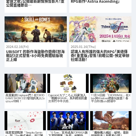
愛達之歌」公開最新劇情預告影片！並
RPG新作「Astria Ascending」
公開直播節目…
2024.02.16(Fri)
2025.01.16(Thu)
UBISOFT 的新作海盜動作遊戲《怒海
認識人有所護的强大的RPG「美德傳
戰記》正式發售，8小時免費體驗版現
奇f 重置版」發售！前瞻公開，預定舉辦
正上線
社媒活動！
高質素的Cosplayer們！在TOKYO
Capcoron(カプころん)玩家加入
11月14日前「EXOPRIMAL」在X
GAME SHOW 2022發現的美人Co
「戰國BASARA」系列裡前田慶
box與Windows裡遊玩放題！各
splayer特輯！
次和竹中半兵衛…
平台特價sale開催中
職業電競戰隊「Sengoku Gamin
「G-Tune」宣布成為TOPANGA旗
「魔物獵人崛起：破曉」最新
g」與「Ray株式會社」簽訂贊
下電競戰隊「魚群」的贊助
情報發表！新要素公開！