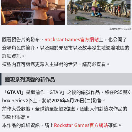
PR TIMES
隨著預告片的發布，
Rockstar Games官方網站
上，也公開了
登場角色的簡介，以及關於罪惡市以及故事發生地週邊地區的
詳細資訊。
這些內容可讓您更深入主遊戲的世界，請務必查看。
體現系列演變的新作品
「
GTA VI
」是繼前作「GTA V」之後的編號作品，將在PS5與X
box Series X|S上，將於
2026年5月26日(二)
發售。
前作大受歡迎，全球銷量超過
2億套
，因此人們對這次作品的
期望也很高。
本作品的詳細資訊，請上
Rockstar Games官方網站
確認。