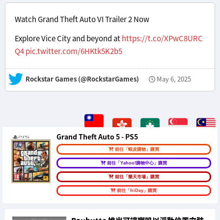
Watch Grand Theft Auto VI Trailer 2 Now
Explore Vice City and beyond at
https://t.co/XPwC8URC
Q4
pic.twitter.com/6HKtk5K2b5
— Rockstar Games (@RockstarGames)
May 6, 2025
Grand Theft Auto 5 - PS5
前往「蝦皮購物」購買
前往「Yahoo!購物中心」購買
前往「樂天市場」購買
前往「friDay」購買