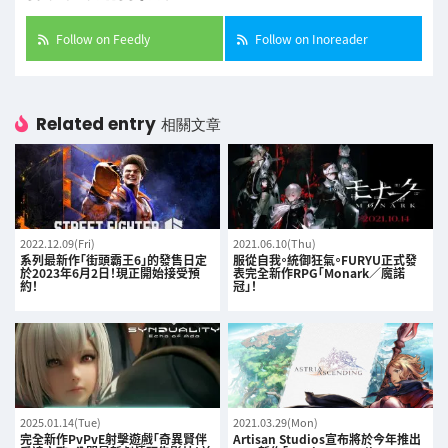
Follow on Feedly
Follow on Inoreader
Related entry
相關文章
2022.12.09(Fri)
2021.06.10(Thu)
系列最新作「街頭霸王6」的發售日定
服從自我。統御狂氣。FURYU正式發
於2023年6月2日！現正開始接受預
表完全新作RPG「Monark／魔諾
約！
冠」！
2025.01.14(Tue)
2021.03.29(Mon)
完全新作PvPvE射擊遊戲「奇異賢伴
Artisan Studios宣布將於今年推出