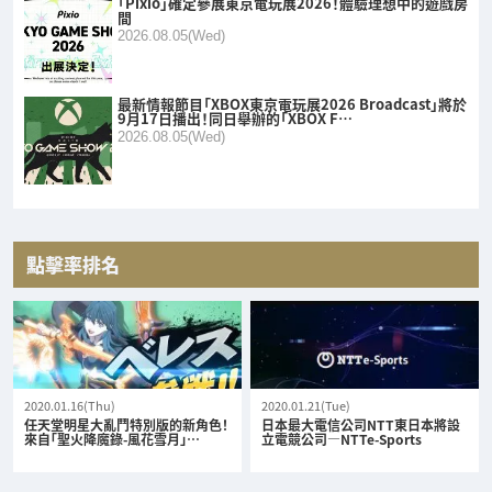
「Pixio」確定參展東京電玩展2026！體驗理想中的遊戲房
間
2026.08.05(Wed)
最新情報節目「XBOX東京電玩展2026 Broadcast」將於
9月17日播出！同日舉辦的「XBOX F…
2026.08.05(Wed)
點擊率排名
2020.01.16(Thu)
2020.01.21(Tue)
任天堂明星大亂鬥特別版的新角色！
日本最大電信公司NTT東日本將設
來自「聖火降魔錄-風花雪月」…
立電競公司—NTTe-Sports