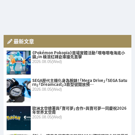
最新文章
《Pokémon Pokopia》首場實體活動「噗嚕噗嚕海底小
鎮」in 橫濱紅磚倉庫搶先直擊
2026.08.05(Wed)
SEGA歷代主機化身為腕錶！「Mega Drive」「SEGA Satu
rn」「Dreamcast」3款型號開放預…
2026.08.05(Wed)
歐洲太空總署與「寶可夢」合作。與寶可夢一同慶祝2026
年世界太空周
2026.08.05(Wed)