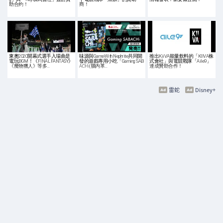
助合約！
商！
東奧2020開幕式選手入場曲是
味源與GameWith Nephrite共同開
推出KiiVA能量飲料的「KIIVA株
電玩BGM！《FINAL FANTASY》
發的遊戲專用小吃「Gaming SAB
式會社」與電競戰隊「Aile9」
《魔物獵人》等多…
ACHi(腦内革…
達成贊助合作！
雷蛇
Disney+