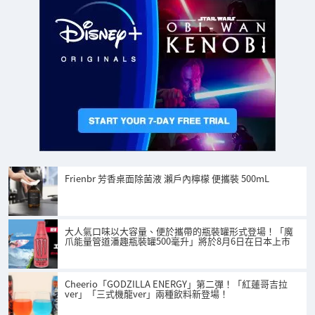
Frienbr 芳香桌面除菌液 瀨戶內檸檬 便攜裝 500mL
大人氣口味以大容量、便於攜帶的瓶裝罐形式登場！「魔
爪能量管道潘趣瓶裝罐500毫升」將於8月6日在日本上市
Cheerio「GODZILLA ENERGY」第二彈！「紅蓮哥吉拉
ver」「三式機龍ver」兩種飲料新登場！