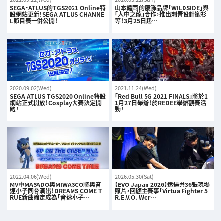
SEGA・ATLUS的TGS2021 Online特
山本耀司的服飾品牌「WILDSIDE」與
設網站更新！SEGA ATLUS CHANNE
「人中之龍」合作，推出刺青設計襯衫
L節目表一併公開！
等！3月25日起…
2020.09.02(Wed)
2021.11.24(Wed)
SEGA ATLUS TGS2020 Online特設
「Red Bull 5G 2021 FINALS」將於1
網站正式開放！Cosplay大賽決定開
1月27日舉辦！於REDEE舉辦觀賽活
跑！
動！
2022.04.06(Wed)
2026.05.30(Sat)
MV中MASADO與MIWASCO將與音
【EVO Japan 2026】透過共36張現場
速小子同台演出！DREAMS COME T
照片，回顧主賽事「Virtua Fighter 5
RUE新曲確定成為「音速小子…
R.E.V.O. Wor…