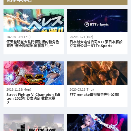
2020.01.16(Thu)
2020.01.21(Tue)
任天堂明星大亂鬥特別版的新角色！
日本最大電信公司NTT東日本將設
來自「聖火降魔錄-風花雪月」…
立電競公司—NTTe-Sports
2019.11.18(Mon)
2020.03.19(Thu)
Street Fighter V: Champion Edi
FF7 remake電視廣告先行公開！
tion 2020年發表決定 收錄大量
D…