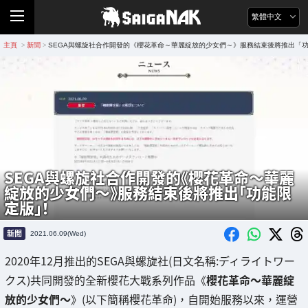
繁體中文
主頁
新聞
SEGA與螺旋社合作開發的《櫻花革命～華麗綻放的少女們～》服務結束後將推出「
>
>
SEGA與螺旋社合作開發的《櫻花革命～華麗
綻放的少女們～》服務結束後將推出「功能限
定版」！
新聞
2021.06.09(Wed)
2020年12月推出的SEGA與螺旋社(日文名稱:ディライトワー
クス)共同開發的全新櫻花大戰系列作品《
櫻花革命～華麗綻
放的少女們～
》(以下簡稱櫻花革命)，自開始服務以來，運營