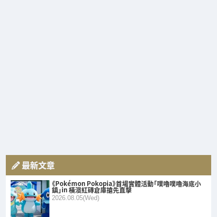
最新文章
《Pokémon Pokopia》首場實體活動「噗嚕噗嚕海底小
鎮」in 橫濱紅磚倉庫搶先直擊
2026.08.05(Wed)