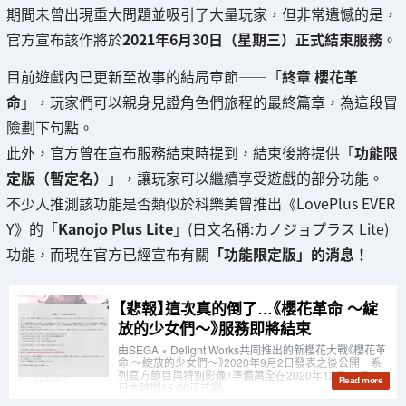
期間未曾出現重大問題並吸引了大量玩家，但非常遺憾的是，
官方宣布該作將於
2021年6月30日（星期三）正式結束服務
。
目前遊戲內已更新至故事的結局章節——「
終章 櫻花革
命
」，玩家們可以親身見證角色們旅程的最終篇章，為這段冒
險劃下句點。
此外，官方曾在宣布服務結束時提到，結束後將提供「
功能限
定版（暫定名）
」，讓玩家可以繼續享受遊戲的部分功能。
不少人推測該功能是否類似於科樂美曾推出《LovePlus EVER
Y》的「
Kanojo Plus Lite
」(日文名稱:カノジョプラス Lite)
功能，而現在官方已經宣布有關
「功能限定版」的消息！