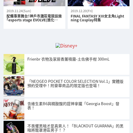
2019.11.24(Sun)
2019.12.20(Fri)
配備專業舞台！神戶市灘區電競設施
FINAL FANTASY XIII女主角Light
「esports stage EVOLVE(進化…
ning Cosplay特集
Frienbr 衣物及家居香薰噴霧-土佐佛手柑 300mL
「NEOGEO POCKET COLOR SELECTION Vol.1」實體版
預約受理中！附豪華商品的限定版也登場！
含維生素B6與精胺酸的提神拿鐵「Georgia Boost」發
表！
不畏懼黑暗才是真男人！「BLACKOUT GUARANA」的黑
暗將籠罩港區男子！？