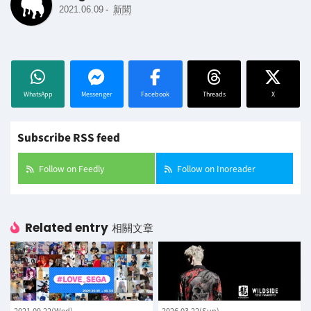
-
2021.06.09
新聞
WhatsApp
Messenger
Facebook
Threads
X
Subscribe RSS feed
Follow on Feedly
Follow on Inoreader
Related entry
相關文章
2021.09.22(Wed)
2026.03.22(Sun)