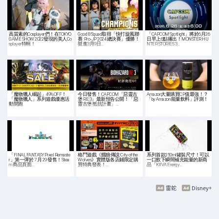
高質素的Cosplayer們！在TOKYO
Good 8 Squad取得「快打旋風聯
「CAPCOM Spotlight」將於6月26
GAME SHOW 2022發現的美人Co
賽: Pro-JP 2024 總決賽」優勝！
日早上6點播出！MONSTER HU
splayer特輯！
挺進3月9日…
NTER STORIES 3…
「魔物獵人崛起」49%OFF！
今日發售！CAPCOM「惡靈古
Amazon大量購買CP值最強！？
「魔物獵人」系列遊戲優惠活
堡 RE:3」最新預告公開！「惡
「by Amazon 能量飲料」評測！
動開跑
靈古堡 抵抗計畫」…
「FINAL FANTASY Pixel Remaste
格鬥遊戲《餓狼傳說 City of the
系列首款250ml罐裝尺寸！可以
r」第一彈於 7 月 29 發售！Stea
Wolves》實體版各店鋪限定購
一口飲下瞬間補充能量的新商
m 商品頁面…
買特典發表！…
品「KIIVA Energy…
雷蛇
Disney+