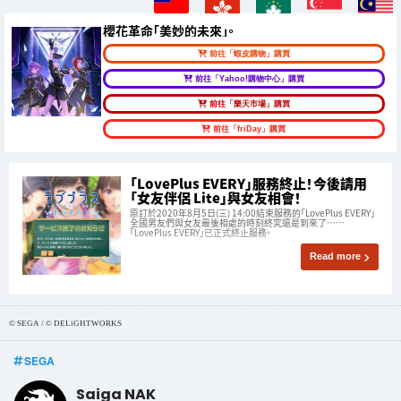
櫻花革命「美妙的未來」。
前往「蝦皮購物」購買
前往「Yahoo!購物中心」購買
前往「樂天市場」購買
前往「friDay」購買
「LovePlus EVERY」服務終止！今後請用
「女友伴侶 Lite」與女友相會！
原訂於2020年8月5日(三) 14:00結束服務的「LovePlus EVERY」
全國男友們與女友最後相處的時刻終究還是到來了⋯⋯
「LovePlus EVERY」已正式終止服務。
Read more
© SEGA / © DELiGHTWORKS
SEGA
Saiga NAK