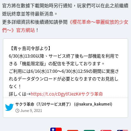
官方將在數據下載開始時另行通知，玩家們可以在此之前繼續
遊玩終章並等待最新消息。
更多詳細資訊和後續通知請參閱
《櫻花革命～華麗綻放的少女
們～》官方網站
！
【青ヶ島司令部より】
6/30(水)13:00以降、サービス終了後も一部機能を利用で
きる「機能限定版」の配信を予定しております。
ご利用には6/16(水)17:00～6/30(水)12:59の期間に実施さ
れるデータダウンロードが必要となりますのでお見逃し
なく！
詳しくは→
https://t.co/cDgytFJezK
#サクラ革命
— サクラ革命（7/20サービス終了） (@sakura_kakumei)
June 9, 2021