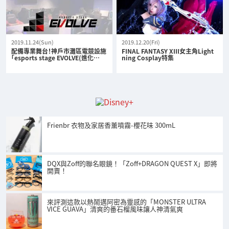
2019.11.24(Sun)
2019.12.20(Fri)
配備專業舞台！神戶市灘區電競設施
FINAL FANTASY XIII女主角Light
「esports stage EVOLVE(進化…
ning Cosplay特集
Frienbr 衣物及家居香薰噴霧-櫻花味 300mL
DQX與Zoff的聯名眼鏡！「Zoff+DRAGON QUEST X」即將
開賣！
來評測這款以熱鬧邁阿密為靈感的「MONSTER ULTRA
VICE GUAVA」清爽的番石榴風味讓人神清氣爽