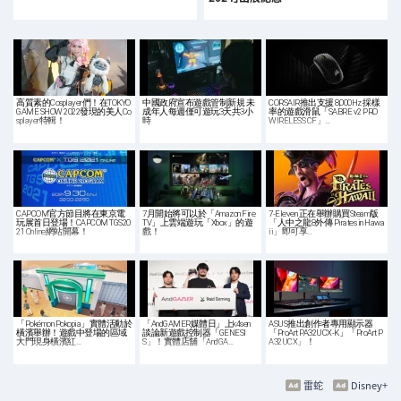
高質素的Cosplayer們！在TOKYO
中國政府宣布遊戲管制新規 未
CORSAIR推出支援 8,000Hz 採樣
GAME SHOW 2022發現的美人Co
成年人每週僅可遊玩3天共3小
率的遊戲滑鼠「SABRE v2 PRO
splayer特輯！
時
WIRELESS CF」…
CAPCOM官方節目將在東京電
7月開始將可以於「Amazon Fire
7-Eleven 正在舉辦購買Steam版
玩展首日登場！CAPCOM TGS20
TV」上雲端遊玩「Xbox」的遊
「人中之龍8外傳 Pirates in Hawa
21 Online網站開幕！
戲！
ii」即可享…
「Pokémon Pokopia」實體活動於
「AndGAMER媒體日」上k4sen
ASUS推出創作者專用顯示器
橫濱舉辦！遊戲中登場的區域
談論新遊戲控制器「GENESI
「ProArt PA32UCX-K」「ProArt P
大門現身橫濱紅…
S」！實體店舖「AndGA…
A32UCX」！
雷蛇
Disney+