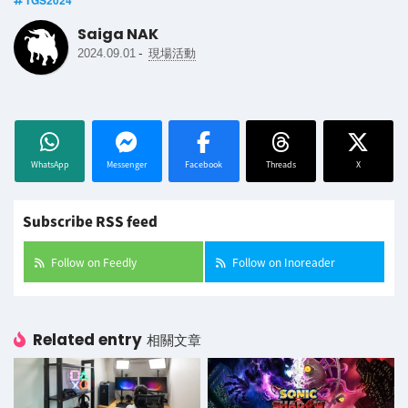
TGS2024
Saiga NAK
-
2024.09.01
現場活動
WhatsApp
Messenger
Facebook
Threads
X
Subscribe RSS feed
Follow on Feedly
Follow on Inoreader
Related entry
相關文章