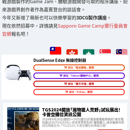
戰游戲製作的Game Jam、體驗游戲開發可取的程序講座、迎
來游戲界創作者作為嘉賓登台的談話會。
今年又新增了萌新也可以快樂學習的
3DCG製作講座
。
現在依然招募中，詳情請見
Sapporo Game Camp實行委員會
官網
報名吧！
DualSense Edge 無線控制器
前往「蝦皮購物」購買
前往「Yahoo!購物中心」購買
前往「樂天市場」購買
前往「friDay」購買
TGS2024開放「魔物獵人荒野」試玩展出！
卡普空攤位資訊公開
2024年9月26日(週四)～29日(週日)於幕張展覽館舉辦的「東京電
玩展2024(TGS2024)」。包含世界知名的「魔物獵人」系列最新作的
試玩情報在內，「TGS2024」卡普空攤位的情報公開！