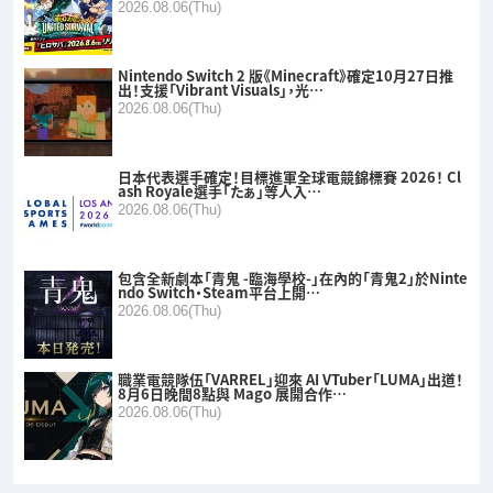
2026.08.06(Thu)
Nintendo Switch 2 版《Minecraft》確定10月27日推
出！支援「Vibrant Visuals」，光…
2026.08.06(Thu)
日本代表選手確定！目標進軍全球電競錦標賽 2026！ Cl
ash Royale選手「たぁ」等人入…
2026.08.06(Thu)
包含全新劇本「青鬼 -臨海學校-」在內的「青鬼2」於Ninte
ndo Switch・Steam平台上開…
2026.08.06(Thu)
職業電競隊伍「VARREL」迎來 AI VTuber「LUMA」出道！
8月6日晚間8點與 Mago 展開合作…
2026.08.06(Thu)