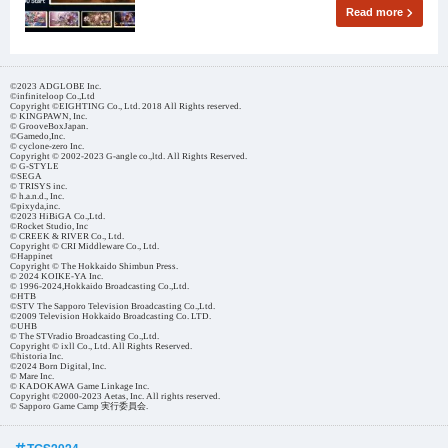
Read more
©2023 ADGLOBE Inc.
©infiniteloop Co.,Ltd
Copyright ©EIGHTING Co., Ltd. 2018 All Rights reserved.
© KINGPAWN, Inc.
© GrooveBoxJapan.
©Gamedo,Inc.
© cyclone-zero Inc.
Copyright © 2002-2023 G-angle co.,ltd. All Rights Reserved.
© G-STYLE
©SEGA
© TRISYS inc.
© h.a.n.d., Inc.
©pixyda,inc.
©2023 HiBiGA Co.,Ltd.
©Rocket Studio, Inc
© CREEK & RIVER Co., Ltd.
Copyright © CRI Middleware Co., Ltd.
©Happinet
Copyright © The Hokkaido Shimbun Press.
© 2024 KOIKE-YA Inc.
© 1996-2024,Hokkaido Broadcasting Co.,Ltd.
©HTB
©STV The Sapporo Television Broadcasting Co.,Ltd.
©2009 Television Hokkaido Broadcasting Co. LTD.
©UHB
© The STVradio Broadcasting Co.,Ltd.
Copyright © ixll Co., Ltd. All Rights Reserved.
©historia Inc.
©2024 Born Digital, Inc.
© Mare Inc.
© KADOKAWA Game Linkage Inc.
Copyright ©2000-2023 Aetas, Inc. All rights reserved.
© Sapporo Game Camp 実行委員会.