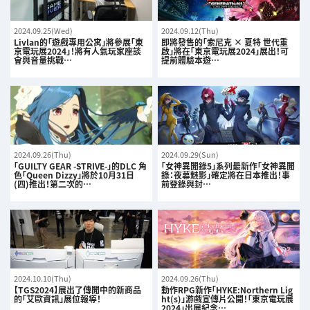
2024.09.25(Wed)
2024.09.12(Thu)
Livlan的「遊戲專用公寓」將參展「東
即將發售的「索尼克 × 夏特 世代重
京電玩展2024」！將有人氣玩家座談
啟」將在「東京電玩展2024」展出！可
會與音量挑戰…
提前體驗本遊…
2024.09.26(Thu)
2024.09.29(Sun)
「GUILTY GEAR -STRIVE-」的DLC 角
「女神異聞錄5」系列最新作「女神異聞
色「Queen Dizzy」將於10月31日
錄：夜幕魅影」確定將在日本推出！事
(四)推出！第二次的…
前登錄與封…
2024.10.10(Thu)
2024.09.26(Thu)
【TGS2024】展出了傳聞中的新商品
動作RPG新作「HYKE:Northern Lig
的「艾歐資訊」展位報導！
ht(s)」游戲宣傳片公開！「東京電玩展
2024」出展紀念…