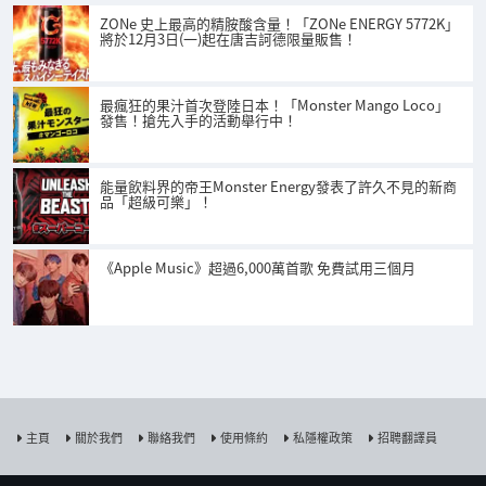
ZONe 史上最高的精胺酸含量！「ZONe ENERGY 5772K」
將於12月3日(一)起在唐吉訶德限量販售！
最瘋狂的果汁首次登陸日本！「Monster Mango Loco」
發售！搶先入手的活動舉行中！
能量飲料界的帝王Monster Energy發表了許久不見的新商
品「超級可樂」！
《Apple Music》超過6,000萬首歌 免費試用三個月
主頁
關於我們
聯絡我們
使用條約
私隱權政策
招聘翻譯員