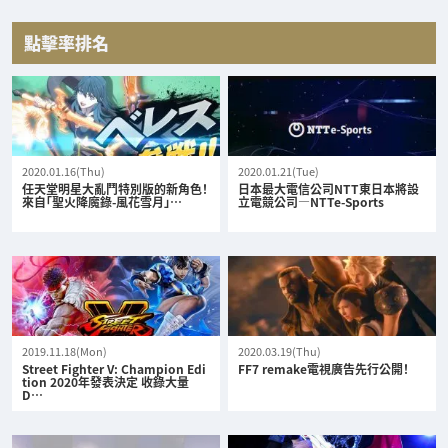
點擊率排名
2020.01.16(Thu)
2020.01.21(Tue)
任天堂明星大亂鬥特別版的新角色！
日本最大電信公司NTT東日本將設
來自「聖火降魔錄-風花雪月」…
立電競公司—NTTe-Sports
2019.11.18(Mon)
2020.03.19(Thu)
Street Fighter V: Champion Edi
FF7 remake電視廣告先行公開！
tion 2020年發表決定 收錄大量
D…