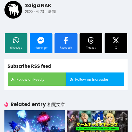
Saiga NAK
-
2023.06.23
新聞
WhatsApp
Messenger
Facebook
Threads
X
Subscribe RSS feed
Follow on Feedly
Follow on Inoreader
Related entry
相關文章