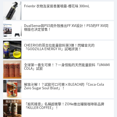
Frienbr 衣物及家居香薰噴霧-櫻花味 300mL
DualSense與PS5用外殼推出FF XVI設計！PS5的FF XVI同
梱版也決定發售！
CHEERIO的哥吉拉能量飲料第3彈！閃耀金光的
「GODZILLA ENERGY III」試喝評測！
全球第一養生可樂！？一身怪點的天然能量飲料「UMAMI
COLA」試飲
解放卍解！？試飲可口可樂×BLEACH的「Coca-Cola
Zero Sugar Soul Blast」！
「殺死睡意」名稱超衝擊！ZONe推出罐裝咖啡新品牌
「KILLER COFFEE」！