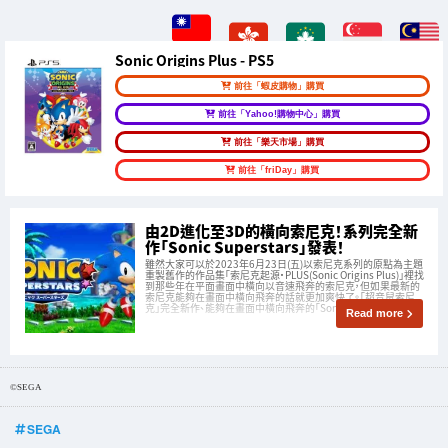
Sonic Origins Plus - PS5
前往「蝦皮購物」購買
前往「Yahoo!購物中心」購買
前往「樂天市場」購買
前往「friDay」購買
由2D進化至3D的橫向索尼克！系列完全新
作「Sonic Superstars」發表！
雖然大家可以於2023年6月23日(五)以索尼克系列的原點為主題
重製舊作的作品集「索尼克起源・PLUS(Sonic Origins Plus)」裡找
到那些年在平面畫面中橫向以音速飛奔的索尼克，但如果最新的
索尼克能夠在畫面中橫向飛奔的話就更加爽快了。「超音鼠索尼
克」完全新作、能夠在畫面中橫向飛奔的「Sonic Super
Read more
©SEGA
SEGA