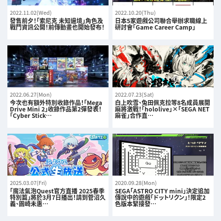
2022.11.02(Wed)
2022.10.20(Thu)
發售前夕！「索尼克 未知邊境」角色及
日本5家遊戲公司聯合舉辦求職線上
戰鬥資訊公開！前傳動畫也開始發布！
研討會「Game Career Camp」
2022.06.27(Mon)
2022.07.23(Sat)
今次也有額外特別收錄作品！「Mega
白上吹雪、兔田佩克拉等8名成員展開
Drive Mini 2」收錄作品第2彈發表！
麻將激戰！「hololive」×「SEGA NET
「Cyber Stick…
麻雀」合作直…
2025.03.07(Fri)
2020.09.28(Mon)
「魔法氣泡Quest官方直播 2025春季
SEGA「ASTRO CITY mini」決定追加
特別篇」將於3月7日播出！請到菅沼久
傳說中的遊戲「ドットリクン」！限定2
義、園崎未惠…
色版本緊接發…