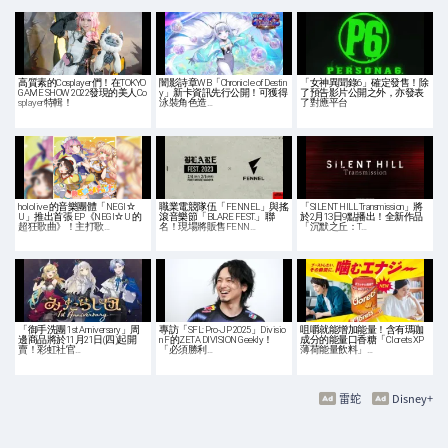
高質素的Cosplayer們！在TOKYO
闇影詩章WB「Chronicle of Destin
「女神異聞錄6」確定發售！除
GAME SHOW 2022發現的美人Co
y」新卡資訊先行公開！可獲得
了預告影片公開之外，亦發表
splayer特輯！
泳裝角色造…
了對應平台
hololive 的音樂團體「NEGI☆
職業電競隊伍「FENNEL」與搖
「SILENT HILL Transmission」將
U」推出首張 EP《NEGI☆U 的
滾音樂節「BLARE FEST.」聯
於2月13日9點播出！全新作品
超狂歌曲》！主打歌…
名！現場將販售FENN…
「沉默之丘：T…
「御手洗團 1st Anniversary」周
專訪「SFL: Pro-JP 2025」Divisio
咀嚼就能增加能量！含有瑪咖
邊商品將於11月21日(四)起開
n F的ZETA DIVISION Geekly！
成分的能量口香糖「Clorets XP
賣！彩虹社官…
「必須勝利…
薄荷能量飲料」…
雷蛇
Disney+