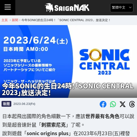
繁體中文
主頁
新聞
今年SONIC的生日24時！「SONIC CENTRAL 2023」放送決定！
>
>
今年SONIC的生日24時！「SONIC CENTRAL
2023」放送決定！
新聞
2023.06.23(Fri)
日本起飛出國際的角色細數一下，應該
世界最有名角色
可以說
到是超音速針鼠「
刺猬索尼克
」了呢。
說到遊戲「
sonic origins plus
」在2023年6月23日(五)裡發