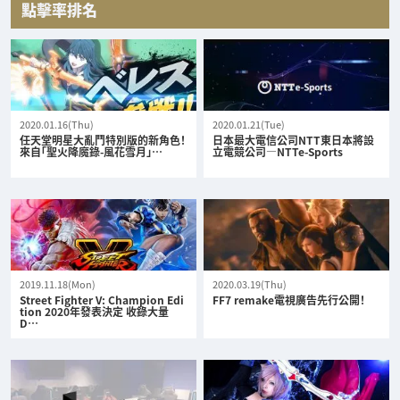
點擊率排名
2020.01.16(Thu)
2020.01.21(Tue)
任天堂明星大亂鬥特別版的新角色！
日本最大電信公司NTT東日本將設
來自「聖火降魔錄-風花雪月」…
立電競公司—NTTe-Sports
2019.11.18(Mon)
2020.03.19(Thu)
Street Fighter V: Champion Edi
FF7 remake電視廣告先行公開！
tion 2020年發表決定 收錄大量
D…