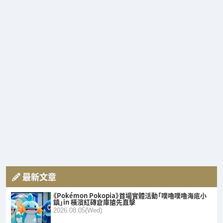
最新文章
《Pokémon Pokopia》首場實體活動「噗嚕噗嚕海底小
鎮」in 橫濱紅磚倉庫搶先直擊
2026.08.05(Wed)