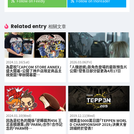
Follow on Feedly
Follow on Inoreader
Related entry
相關文章
2024.11.16(Sat)
2026.03.06(Fri)
為慶祝「CAPCOM STORE ANNEX」
「人機迷網」新角色登場的最新預告片
盛大開幕，公開了神戶店限定商品主
公開！發售日部分變更為4月17日
視覺圖！舉辦開幕慶…
2024.01.10(Wed)
2019.12.11(Wed)
因為是紅色的關係「逆轉裁判456 王
總獎金5000萬日圓「TEPPEN WORL
泥喜精選集」與「PARM」合作！合作記
D CHAMPIONSHIP 2019」決賽大會
念的「PARM特…
詳細終於發表！