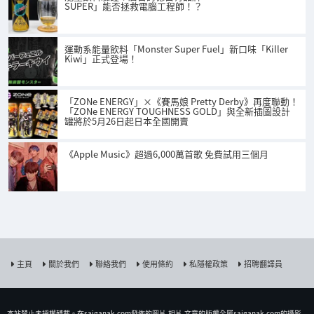
SUPER」能否拯救電腦工程師！？
運動系能量飲料「Monster Super Fuel」新口味「Killer
Kiwi」正式登場！
「ZONe ENERGY」×《賽馬娘 Pretty Derby》再度聯動！
「ZONe ENERGY TOUGHNESS GOLD」與全新插圖設計
罐將於5月26日起日本全國開賣
《Apple Music》超過6,000萬首歌 免費試用三個月
主頁
關於我們
聯絡我們
使用條約
私隱權政策
招聘翻譯員
本站禁止未授權𨍭載。在saiganak.com發佈的圖片,相片,文章的版權全屬saiganak.com的攝影