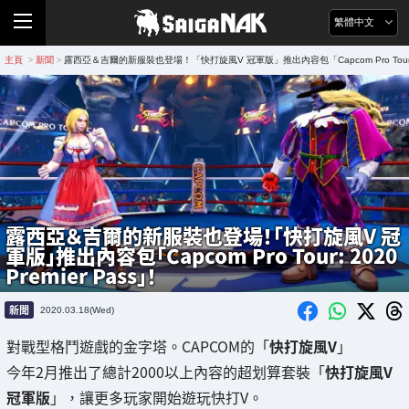
繁體中文
主頁
新聞
露西亞＆吉爾的新服裝也登場！「快打旋風V 冠軍版」推出內容包「Capcom Pro Tour: 202
>
>
露西亞＆吉爾的新服裝也登場！「快打旋風V 冠
軍版」推出內容包「Capcom Pro Tour: 2020
Premier Pass」！
新聞
2020.03.18(Wed)
對戰型格鬥遊戲的金字塔。CAPCOM的「
快打旋風V
」
今年2月推出了總計2000以上內容的超划算套裝「
快打旋風V
冠軍版
」，讓更多玩家開始遊玩快打V。