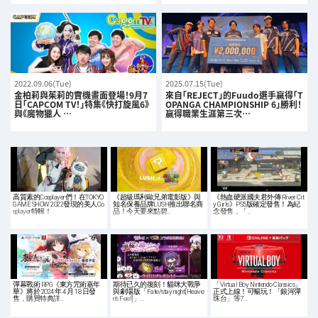
2022.09.06(Tue)
2025.07.15(Tue)
金柏莉與茱莉的實機畫面登場！9月7
來自「REJECT」的Fuudo選手贏得「T
日「CAPCOM TV！」特集《快打旋風6》
OPANGA CHAMPIONSHIP 6」勝利！
與《魔物獵人 …
贏得職業生涯第三次…
高質素的Cosplayer們！在TOKYO
《超級瑪利歐兄弟電影版》與
《熱血硬派國夫君外傳 River Cit
GAME SHOW 2022發現的美人Co
知名保養品牌LUSH推出聯名商
y Girls》PS5版確定發售！為紀
splayer特輯！
品！今天要來點碧…
念發售，「…
彈幕戰術 RPG《東方咒術嘉年
期待已久的復刻！貓咪大戰爭
「Virtual Boy Nintendo Classics」
華》將於 2024 年 4 月 18 日發
與劇場版「Fate/stay night[Heave
正式上線！可暢玩！「銀河彈
售，購買特典詳…
n's Feel]」…
珠台」等7…