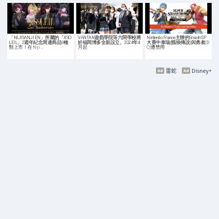
「NIJISANJI EN」所屬的「XSO
VANTAN遊戲學院等六間學校將
Nintendo France主辦的Smash SP
LEIL」2週年紀念周邊商品9種
於福岡博多全新設立。2024年4
大賽中泰瑞(餓狼傳說)與勇者(D
類上市！在 Niji …
月起
Q)遭禁用
雷蛇
Disney+