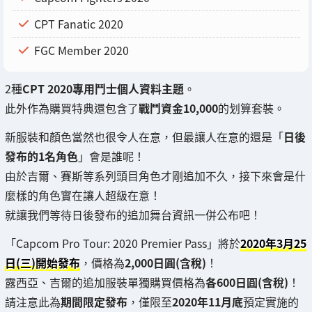
CPT Fanatic 2020
FGC Member 2020
2種
CPT 2020專用鬥士個人資料主題
。
此外作為購買特典還包含了
戰鬥資金10,000
的划算套裝。
新服裝和顏色當然也很令人在意，但最讓人在意的還是「
日後
發布的1名角色
」會是誰呢！
由於吉爾、賽斯等系列頭目角色才剛追加不久，接下來會是什
麼樣的角色實在讓人超級在意！
就讓我們等待日後發布的追加舞台資訊一併公布吧！
「Capcom Pro Tour: 2020 Premier Pass」將於
2020年3月25
日(三)開始發布
，價格為
2,000日圓(含稅)
！
露西亞、吉爾的追加服裝單獨購買價格為
各600日圓(含稅)
！
請注意此為
期間限定發布
，僅限至
2020年11月底
預定實施的