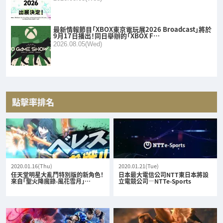
最新情報節目「XBOX東京電玩展2026 Broadcast」將於
9月17日播出！同日舉辦的「XBOX F…
2026.08.05(Wed)
點擊率排名
2020.01.16(Thu)
2020.01.21(Tue)
任天堂明星大亂鬥特別版的新角色！
日本最大電信公司NTT東日本將設
來自「聖火降魔錄-風花雪月」…
立電競公司—NTTe-Sports