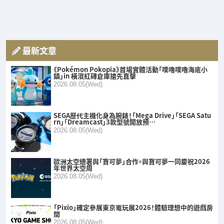
最新文章
《Pokémon Pokopia》首場實體活動「噗嚕噗嚕海底小
鎮」in 橫濱紅磚倉庫搶先直擊
2026.08.05(Wed)
SEGA歷代主機化身為腕錶！「Mega Drive」「SEGA Satu
rn」「Dreamcast」3款型號開放預…
2026.08.05(Wed)
歐洲太空總署與「寶可夢」合作。與寶可夢一同慶祝2026
年世界太空周
2026.08.05(Wed)
「Pixio」確定參展東京電玩展2026！體驗理想中的遊戲房
間
2026.08.05(Wed)