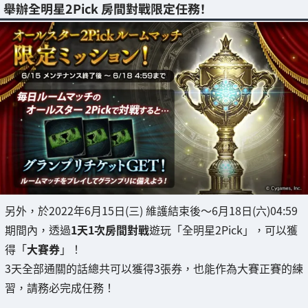
舉辦全明星2Pick 房間對戰限定任務！
另外，於2022年6月15日(三) 維護結束後～6月18日(六)04:59
期間內，透過
1天1次房間對戰
遊玩「全明星2Pick」，可以獲
得「
大賽券
」！
3天全部通關的話總共可以獲得3張券，也能作為大賽正賽的練
習，請務必完成任務！