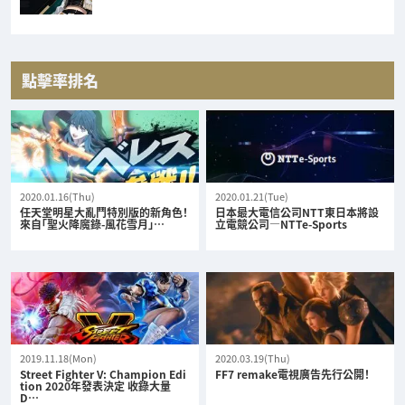
點擊率排名
2020.01.16(Thu)
2020.01.21(Tue)
任天堂明星大亂鬥特別版的新角色！
日本最大電信公司NTT東日本將設
來自「聖火降魔錄-風花雪月」…
立電競公司—NTTe-Sports
2019.11.18(Mon)
2020.03.19(Thu)
Street Fighter V: Champion Edi
FF7 remake電視廣告先行公開！
tion 2020年發表決定 收錄大量
D…