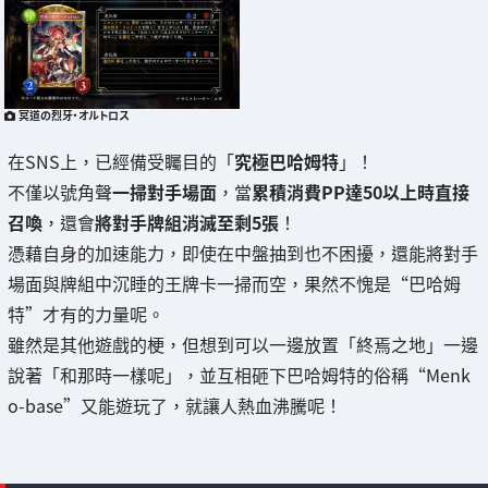
冥道の烈牙・オルトロス
在SNS上，已經備受矚目的「
究極巴哈姆特
」！
不僅以號角聲
一掃對手場面
，當
累積消費PP達50以上時直接
召喚
，還會
將對手牌組消滅至剩5張
！
憑藉自身的加速能力，即使在中盤抽到也不困擾，還能將對手
場面與牌組中沉睡的王牌卡一掃而空，果然不愧是“巴哈姆
特”才有的力量呢。
雖然是其他遊戲的梗，但想到可以一邊放置「終焉之地」一邊
說著「和那時一樣呢」，並互相砸下巴哈姆特的俗稱“Menk
o-base”又能遊玩了，就讓人熱血沸騰呢！