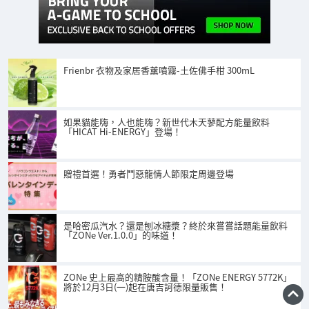
Frienbr 衣物及家居香薰噴霧-土佐佛手柑 300mL
如果貓能嗨，人也能嗨？新世代木天蓼配方能量飲料
「HICAT Hi-ENERGY」登場！
贈禮首選！勇者鬥惡龍情人節限定周邊登場
是哈密瓜汽水？還是刨冰糖漿？終於來嘗嘗話題能量飲料
「ZONe Ver.1.0.0」的味道！
ZONe 史上最高的精胺酸含量！「ZONe ENERGY 5772K」
將於12月3日(一)起在唐吉訶德限量販售！