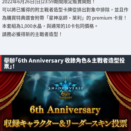
2022年6月26日(日)23:59期間限定販賣開始！
可以將已獲得的附主戰者造型卡牌從排出對象中排除，並且作
為購買特典還會附帶「星神巫師・萊利」的 premium 卡背！
本套組為1,000水晶，與通常的10卡包同價格。
請務必獲得新的主戰者造型！
舉辦「6th Anniversary 收錄角色＆主戰者造型投
票」！