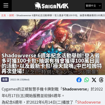
繁體中文
主頁
新聞
Shadowverse 6週年紀念活動舉辦！登入最多可獲100卡包、抽選有機會獲得1
>
>
Shadowverse 6週年紀念活動舉辦！登入最
多可獲100卡包、抽選有機會獲得100萬日圓
的活動，以及最新卡包「極天龍鳴」中巴哈姆特
再次登場！
新聞
2022.06.15(Wed)
Cygames的正統智慧手機卡牌對戰「
Shadowverse
」於2022
年6月17日(五)開始服務並迎接6週年。
為紀念6週年，於2022年6月14日(二)播放了「
Shadowverse