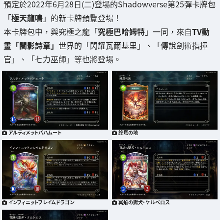
預定於2022年6月28日(二)登場的Shadowverse第25彈卡牌包
「
極天龍鳴
」的新卡牌預覽登場！
本卡牌包中，與究極之龍「
究極巴哈姆特
」一同，來自
TV動
畫「闇影詩章」
世界的「閃耀瓦爾基里」、「傳說劍術指揮
官」、「七力巫師」等也將登場。
アルティメットバハムート
終焉の地
インフィニットフレイムドラゴン
冥焔の獄犬・ケルベロス