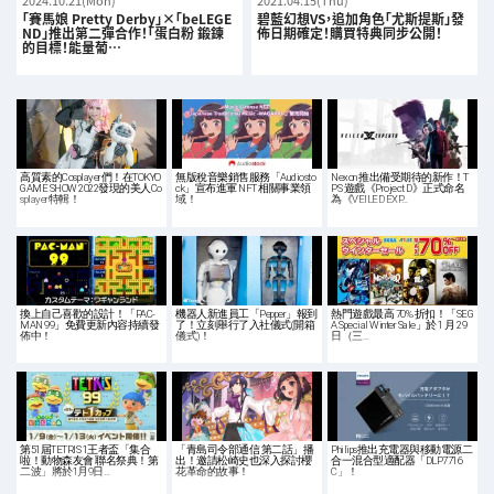
2024.10.21(Mon)
2021.04.15(Thu)
「賽馬娘 Pretty Derby」×「beLEGE
碧藍幻想VS，追加角色「尤斯提斯」發
ND」推出第二彈合作！「蛋白粉 鍛鍊
佈日期確定！購買特典同步公開！
的目標！能量葡…
高質素的Cosplayer們！在TOKYO
無版稅音樂銷售服務「Audiosto
Nexon 推出備受期待的新作！T
GAME SHOW 2022發現的美人Co
ck」宣布進軍 NFT 相關事業領
PS 遊戲《Project D》正式命名
splayer特輯！
域！
為《VEILED EXP…
換上自己喜歡的設計！「PAC-
機器人新進員工「Pepper」報到
熱門遊戲最高 70% 折扣！「SEG
MAN 99」免費更新內容持續發
了！立刻舉行了入社儀式(開箱
A Special Winter Sale」於 1 月 29
佈中！
儀式)！
日（三…
第51屆TETRIS 1王者盃「集合
「青島司令部通信 第二話」播
Philips推出充電器與移動電源二
啦！動物森友會 聯名祭典！第
出！邀請松崎史也深入探討櫻
合一混合型適配器「DLP7716
二波」將於1月9日…
花革命的故事！
C」！