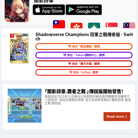
闇影詩章
Shadowverse Champions 冠軍之戰傳奇版 - Swit
ch
前往「蝦皮購物」購買
前往「Yahoo!購物中心」購買
前往「樂天市場」購買
前往「friDay」購買
「閽影詩章.霸者之戰 」傳說版開始發售！
遊戲自在2020年11月推出以來都保持著高度的戰略性而獲得不
少的好評。 而就在剛剛的時間，官方宣佈將會推出「閽影詩章.霸者
之戰 傳奇版
Read more