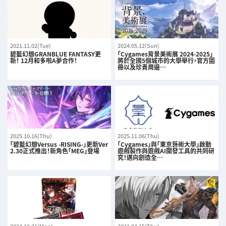
2021.11.02(Tue)
2024.05.12(Sun)
碧藍幻想GRANBLUE FANTASY更
「Cygames背景美術展 2024-2025」
新！ 12月和多啦A夢合作！
將於全國5個城市的大學舉行，官方圖
冊以及珍貴周邊…
2025.10.16(Thu)
2025.11.06(Thu)
「碧藍幻想Versus -RISING-」更新Ver
「Cygames」與「東京藝術大學」啟動
2.30正式推出！新角色「MEG」登場
遊戲製作與遊戲AI開發工具的共同研
究！邁向創造全…