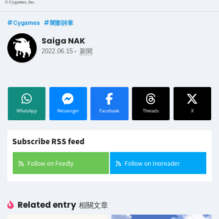
© Cygames, Inc.
Cygames
闇影詩章
Saiga NAK
-
2022.06.15
新聞
WhatsApp
Messenger
Facebook
Threads
X
Subscribe RSS feed
Follow on Feedly
Follow on Inoreader
Related entry
相關文章