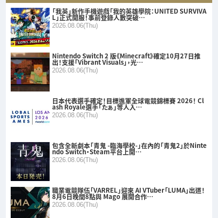
「我英」新作手機遊戲「我的英雄學院：UNITED SURVIVA
L」正式開服！事前登錄人數突破…
2026.08.06(Thu)
Nintendo Switch 2 版《Minecraft》確定10月27日推
出！支援「Vibrant Visuals」，光…
2026.08.06(Thu)
日本代表選手確定！目標進軍全球電競錦標賽 2026！ Cl
ash Royale選手「たぁ」等人入…
2026.08.06(Thu)
包含全新劇本「青鬼 -臨海學校-」在內的「青鬼2」於Ninte
ndo Switch・Steam平台上開…
2026.08.06(Thu)
職業電競隊伍「VARREL」迎來 AI VTuber「LUMA」出道！
8月6日晚間8點與 Mago 展開合作…
2026.08.06(Thu)