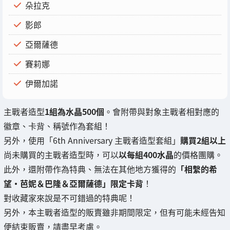
朵拉克
影郎
亞爾薩德
賽莉娜
伊爾加諾
主戰者造型
1組為水晶500個
。會附帶與對象主戰者相對應的
徽章、卡背、稱號作為套組！
另外，使用「6th Anniversary 主戰者造型套組」
購買2組以上
尚未購買的主戰者造型時，可以
以每組400水晶
的價格團購。
此外，還附帶作為特典、無法在其他地方獲得的
「相繫的希
望・芭妮＆巴隆＆亞爾薩德」限定卡背
！
對收藏家來說是不可錯過的特典呢！
另外，本主戰者造型的販賣雖非期間限定，但有可能未經告知
便結束販賣，請盡早考慮。