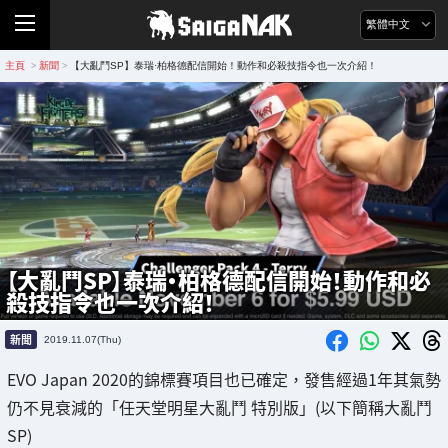
繁體中文
主頁
新聞
【大亂鬥SP】泰瑞·柏格德配信開始！動作和必殺技指令也一次介紹！
>
>
【大亂鬥SP】泰瑞·柏格德配信開始！動作和必
殺技指令也一次介紹！
新聞
2019.11.07(Thu)
EVO Japan 2020的錦標賽項目也已確定，發售經過1年其氣勢
仍不見衰減的「任天堂明星大亂鬥 特別版」(以下簡稱大亂鬥
SP)