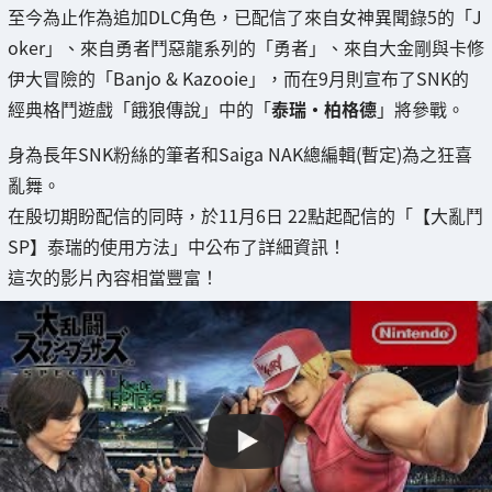
至今為止作為追加DLC角色，已配信了來自女神異聞錄5的「J
oker」、來自勇者鬥惡龍系列的「勇者」、來自大金剛與卡修
伊大冒險的「Banjo & Kazooie」，而在9月則宣布了SNK的
經典格鬥遊戲「餓狼傳說」中的「
泰瑞·柏格德
」將參戰。
身為長年SNK粉絲的筆者和Saiga NAK總編輯(暫定)為之狂喜
亂舞。
在殷切期盼配信的同時，於11月6日 22點起配信的「【大亂鬥
SP】泰瑞的使用方法」中公布了詳細資訊！
這次的影片內容相當豐富！