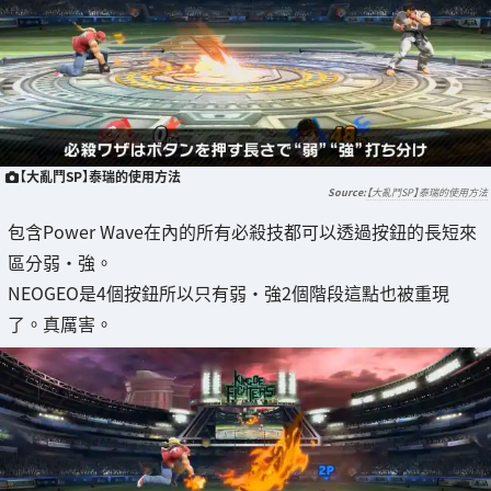
【大亂鬥SP】泰瑞的使用方法
【大亂鬥SP】泰瑞的使用方法
包含Power Wave在內的所有必殺技都可以透過按鈕的長短來
區分弱・強。
NEOGEO是4個按鈕所以只有弱・強2個階段這點也被重現
了。真厲害。