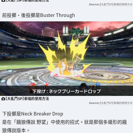
【大亂鬥SP】泰瑞的使用方法
前投擲・後投擲是Buster Through
【大亂鬥SP】泰瑞的使用方法
【大亂鬥SP】泰瑞的使用方法
下投擲是Neck Breaker Drop
是在「餓狼傳說 野望」中使用的招式。就是那個多邊形的餓
狼傳說版本。