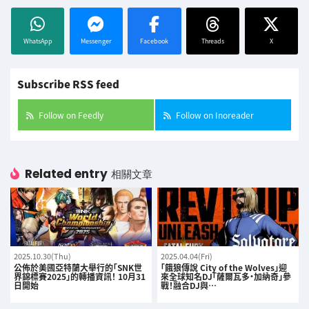
WhatsApp
Messenger
Facebook
Threads
X
Subscribe RSS feed
Follow on Feedly
Follow on Inoreader
Related entry
相關文章
2025.10.30(Thu)
2025.04.04(Fri)
公佈於美國亞特蘭大舉行的「SNK世
「餓狼傳說 City of the Wolves」迎
界錦標賽2025」的轉播資訊！ 10月31
來全球知名DJ「薩爾瓦多・加納奇」參
日開始
戰！融合DJ與…