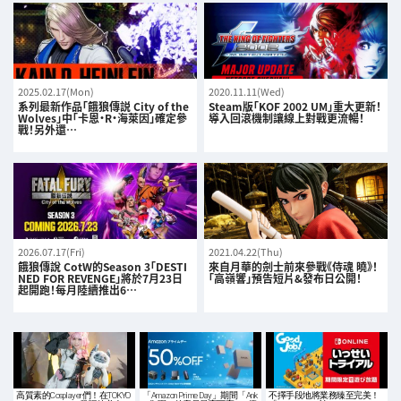
2025.02.17(Mon)
2020.11.11(Wed)
系列最新作品「餓狼傳説 City of the
Steam版「KOF 2002 UM」重大更新！
Wolves」中「卡恩·R·海萊因」確定參
導入回滾機制讓線上對戰更流暢！
戰！另外還…
2026.07.17(Fri)
2021.04.22(Thu)
餓狼傳說 CotW的Season 3「DESTI
來自月華的劍士前來參戰《侍魂 曉》！
NED FOR REVENGE」將於7月23日
「高嶺響」預告短片&發布日公開！
起開跑！每月陸續推出6…
高質素的Cosplayer們！在TOKYO
「Amazon Prime Day」期間「Ank
不擇手段地將業務臻至完美！