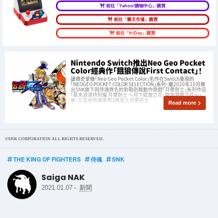
前往「Yahoo!購物中心」購買
前往「樂天市場」購買
前往「friDay」購買
Nintendo Switch推出Neo Geo Pocket
Color經典作「餓狼傳說First Contact」！
讓傳奇掌機「Neo Geo Pocket Color」名作在Switch重現的
「NEOGEO POCKET COLOR SELECTION」系列，繼2020年10月推
出SNK旗下與侍魂齊名的對戰劍戟動作遊戲「月華劍士」系列作品
「幕末浪漫特別編 月華劍士 ～月下綻放之花，散落凋零之花～」
後，又宣布侍魂季票3將加入月華劍士
Read more
©SNK CORPORATION ALL RIGHTS RESERVED.
THE KING OF FIGHTERS
侍魂
SNK
Saiga NAK
-
2021.01.07
新聞