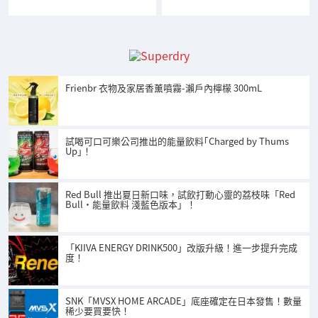
Frienbr 衣物及家居香薰噴霧-瀨戶內檸檬 300mL
試喝可口可樂公司推出的能量飲料｢Charged by Thums
Up｣！
Red Bull 推出夏日新口味，試飲打動心靈的荔枝味「Red
Bull・能量飲料 淺藍色版本」！
「KIIVA ENERGY DRINK500」改版升級！進一步提升完成
度！
SNK「MVSX HOME ARCADE」底座確定在日本發售！數量
稀少要買要快！