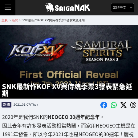
繁體中文
主頁
新聞
SNK最新作KOF XV與侍魂季票3發表緊急延期
>
>
SNK最新作KOF XV與侍魂季票3發表緊急延
期
新聞
2021.01.07(Thu)
2020年是我們SNK的
NEOGEO 30週年紀念年
。
因此去年有許多發表活動相當熱鬧，而家用NEOGEO主機是在
1991年發售，所以今年2021年也是NEOGEO的30週年！慶祝