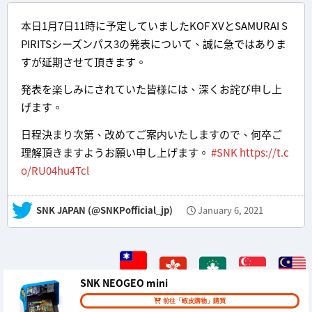
本日1月7日11時に予定していましたKOF XVとSAMURAI S
PIRITSシーズンパス3の発表について、誠に急ではありま
すが延期させて頂きます。
発表を楽しみにされていた皆様には、深くお詫び申し上
げます。
日程決まり次第、改めてご案内いたしますので、何卒ご
理解頂きますようお願い申し上げます。
#SNK
https://t.c
o/RU04hu4Tcl
— SNK JAPAN (@SNKPofficial_jp)
January 6, 2021
SNK NEOGEO mini
前往「蝦皮購物」購買