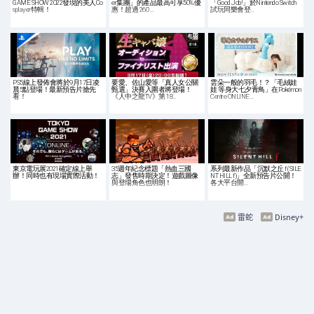
GAME SHOW 2022發現的美人Co
er集團」的產品最高可享50%優
「Good Job!」於Nintendo Switch
splayer特輯！
惠！超過 260 …
試玩同樂會登…
PS5線上發佈會將於9月17日凌
要愛、佐山愛等「真人女公關
雲朵一般的羽毛！？「毛絨娃
晨5點登場！最新預告片搶先
甄選」決賽入圍者將登場！
娃 等身大七夕青鳥」在Pokémon
看！
《人中之龍TV》第 18…
Centre ONLINE…
東京電玩展2021確定線上舉
35週年紀念標題「熱血三國
系列最新作品「沉默之丘 f (SILE
辦！同時也有現場實際活動！
志」發售時期決定！遊戲圖像
NT HILL f)」全新預告片公開！
與登場角色也明朗！
各大平台開…
雷蛇
Disney+