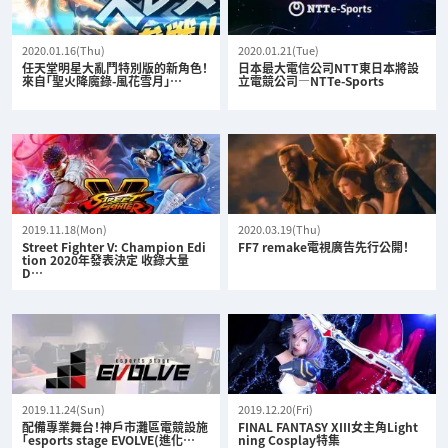
2020.01.16(Thu)
2020.01.21(Tue)
任天堂明星大亂鬥特別版的新角色！
日本最大電信公司NTT東日本將設
來自「聖火降魔錄-風花雪月」…
立電競公司—NTTe-Sports
2019.11.18(Mon)
2020.03.19(Thu)
Street Fighter V: Champion Edi
FF7 remake電視廣告先行公開！
tion 2020年發表決定 收錄大量
D…
2019.11.24(Sun)
2019.12.20(Fri)
配備專業舞台！神戶市灘區電競設施
FINAL FANTASY XIII女主角Light
「esports stage EVOLVE(進化…
ning Cosplay特集