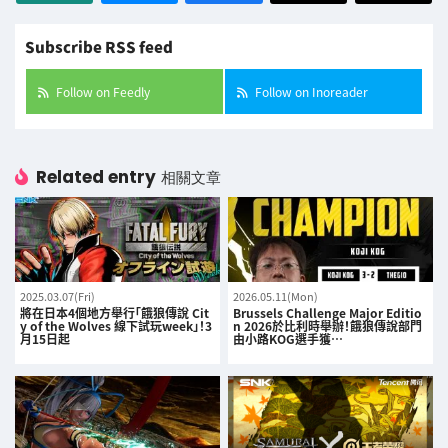
Subscribe RSS feed
Follow on Feedly
Follow on Inoreader
Related entry
相關文章
2025.03.07(Fri)
2026.05.11(Mon)
將在日本4個地方舉行「餓狼傳說 Cit
Brussels Challenge Major Editio
y of the Wolves 線下試玩week」！3
n 2026於比利時舉辦！餓狼傳說部門
月15日起
由小路KOG選手獲…