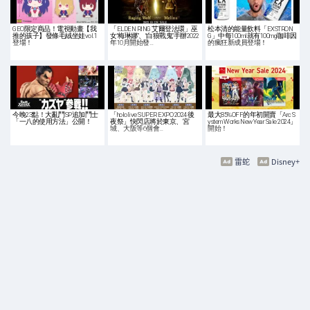
GEO限定商品！電視動畫【我
「ELDEN RING 艾爾登法環」巫
松本清的能量飲料「EXSTRON
推的孩子】發條毛絨坐娃vol.1
女“梅琳娜”、“白狼戰鬼”手辦2022
G」中每100ml就有100mg咖啡因
登場！
年10月開始發…
的瘋狂新成員登場！
今晚23點！大亂鬥SP追加鬥士
「hololive SUPER EXPO 2024 後
最大85%OFF的年初開賣「Arc S
「一八的使用方法」公開！
夜祭」快閃店將於東京、宮
ystem Works New Year Sale 2024」
城、大阪等6個會…
開始！
雷蛇
Disney+