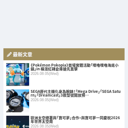
最新文章
《Pokémon Pokopia》首場實體活動「噗嚕噗嚕海底小
鎮」in 橫濱紅磚倉庫搶先直擊
2026.08.05(Wed)
SEGA歷代主機化身為腕錶！「Mega Drive」「SEGA Satu
rn」「Dreamcast」3款型號開放預…
2026.08.05(Wed)
歐洲太空總署與「寶可夢」合作。與寶可夢一同慶祝2026
年世界太空周
2026.08.05(Wed)