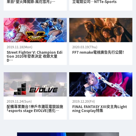
來自「聖火降魔錄-風花雪月」…
立電競公司—NTTe-Sports
2019.11.18(Mon)
2020.03.19(Thu)
Street Fighter V: Champion Edi
FF7 remake電視廣告先行公開！
tion 2020年發表決定 收錄大量
D…
2019.11.24(Sun)
2019.12.20(Fri)
配備專業舞台！神戶市灘區電競設施
FINAL FANTASY XIII女主角Light
「esports stage EVOLVE(進化…
ning Cosplay特集