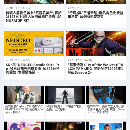
2020.02.20(Thu)
2020.07.26(Sun)
侍魂人氣褐色美女「真鏡名美奈」將於
「侍魂」與「王者榮耀」聯名角色免費發
2月27日上線！人氣劍戟格鬥遊戲「SA
布決定！這個剪影是誰!?
MURAI SPIRIT…
2019.09.25(Wed)
2025.12.10(Wed)
SNK的「NEOGEO Arcade Stick Pr
「餓狼傳說 City of the Wolves」中D
o」發售時期與價格發表！9月26日預
LC角色「Mr.BIG」開始配信！2026年1
約開始！本體價格是…
月起Season 2…
高質素的Cosplayer們！在TOKYO
VR快打復活！「VR快打×電競
在TGS2021「廣島市立大學」線
GAME SHOW 2022發現的美人Co
企劃」正式啟動！
下會場看見VR步行裝置「Move
splayer特輯！
re Crus」的可能性