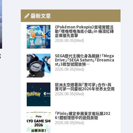
最新文章
《Pokémon Pokopia》首場實體活
動「噗嚕噗嚕海底小鎮」in 橫濱紅磚
倉庫搶先直擊
2026.08.05(Wed)
SEGA歷代主機化身為腕錶！「Mega
Drive」「SEGA Saturn」「Dreamca
st」3款型號開放預…
2026.08.05(Wed)
歐洲太空總署與「寶可夢」合作。與
寶可夢一同慶祝2026年世界太空周
2026.08.05(Wed)
「Pixio」確定參展東京電玩展202
6！體驗理想中的遊戲房間
2026.08.05(Wed)