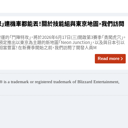
怨」連機車都能丟！關於技能組與東京地圖，我們訪問
nt開發・營運的「鬥陣特攻」，將於2026年6月17日(三)開啟第3賽季「勇闖虎穴」。
定推出以東京為主題的新地圖「Neon Junction」，以及與日本引以
內容相當豐富！在新賽季開始之前，我們訪問了開發人員M
Read more
 a trademark or registered trademark of Blizzard Entertainment,