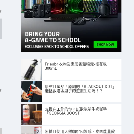
S
Frienbr 衣物及家居香薰噴霧-櫻花味
300mL
原點且頂點！原創的「BLACKOUT DDT」
能拯救港區男子的遊戲生活嗎！？
S
支援在工作的你，試飲能量牛奶咖啡
「GEORGIA BOOST」
無糖且使用天然咖啡因製成，泰國能量飲