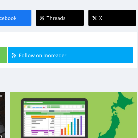
cebook
Threads
X
Follow on Inoreader