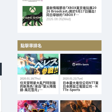
最新情報節目「XBOX東京電玩展20
26 Broadcast」將於9月17日播出！
同日舉辦的「XBOX F…
2026.08.05(Wed)
點擊率排名
2020.01.16(Thu)
2020.01.21(Tue)
任天堂明星大亂鬥特別版
日本最大電信公司NTT東
的新角色！來自「聖火降魔
日本將設立電競公司—N
錄-風花雪月」…
TTe-Sports