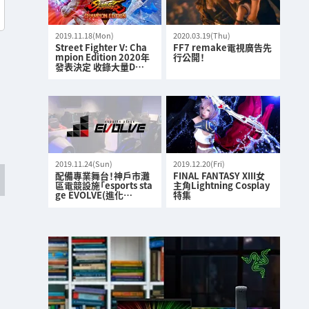
2019.11.18(Mon)
2020.03.19(Thu)
Street Fighter V: Cha
FF7 remake電視廣告先
mpion Edition 2020年
行公開！
發表決定 收錄大量D…
2019.11.24(Sun)
2019.12.20(Fri)
配備專業舞台！神戶市灘
FINAL FANTASY XIII女
區電競設施「esports sta
主角Lightning Cosplay
ge EVOLVE(進化…
特集