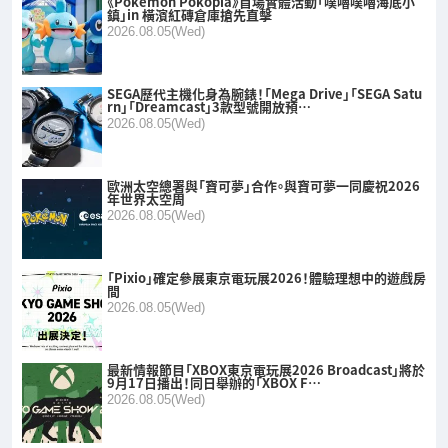
《Pokémon Pokopia》首場實體活動「噗嚕噗嚕海底小
鎮」in 橫濱紅磚倉庫搶先直擊
2026.08.05(Wed)
SEGA歷代主機化身為腕錶！「Mega Drive」「SEGA Satu
rn」「Dreamcast」3款型號開放預…
2026.08.05(Wed)
歐洲太空總署與「寶可夢」合作。與寶可夢一同慶祝2026
年世界太空周
2026.08.05(Wed)
「Pixio」確定參展東京電玩展2026！體驗理想中的遊戲房
間
2026.08.05(Wed)
最新情報節目「XBOX東京電玩展2026 Broadcast」將於
9月17日播出！同日舉辦的「XBOX F…
2026.08.05(Wed)