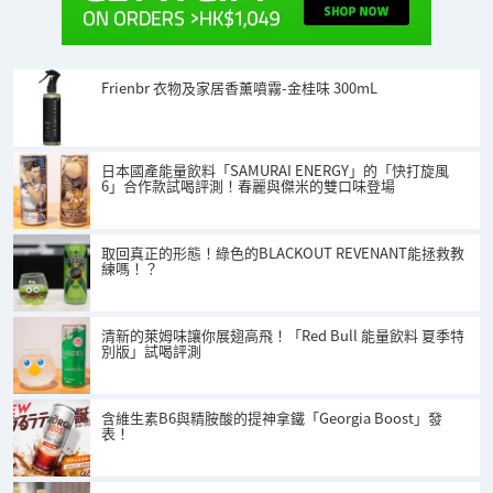
Frienbr 衣物及家居香薰噴霧-金桂味 300mL
日本國產能量飲料「SAMURAI ENERGY」的「快打旋風
6」合作款試喝評測！春麗與傑米的雙口味登場
取回真正的形態！綠色的BLACKOUT REVENANT能拯救教
練嗎！？
清新的萊姆味讓你展翅高飛！「Red Bull 能量飲料 夏季特
別版」試喝評測
含維生素B6與精胺酸的提神拿鐵「Georgia Boost」發
表！