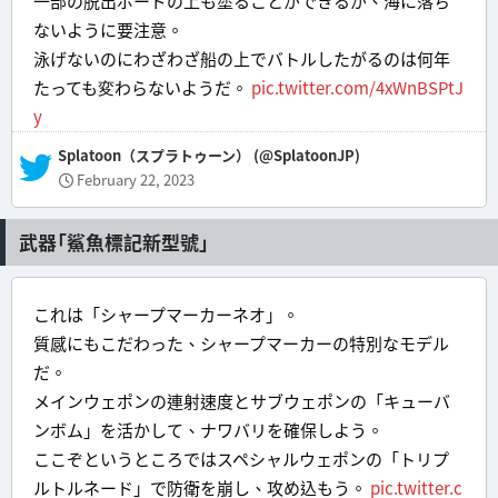
一部の脱出ボードの上も塗ることができるが、海に落ち
ないように要注意。
泳げないのにわざわざ船の上でバトルしたがるのは何年
たっても変わらないようだ。
pic.twitter.com/4xWnBSPtJ
y
— Splatoon（スプラトゥーン） (@SplatoonJP)
February 22, 2023
武器「鯊魚標記新型號」
これは「シャープマーカーネオ」。
質感にもこだわった、シャープマーカーの特別なモデル
だ。
メインウェポンの連射速度とサブウェポンの「キューバ
ンボム」を活かして、ナワバリを確保しよう。
ここぞというところではスペシャルウェポンの「トリプ
ルトルネード」で防衛を崩し、攻め込もう。
pic.twitter.c