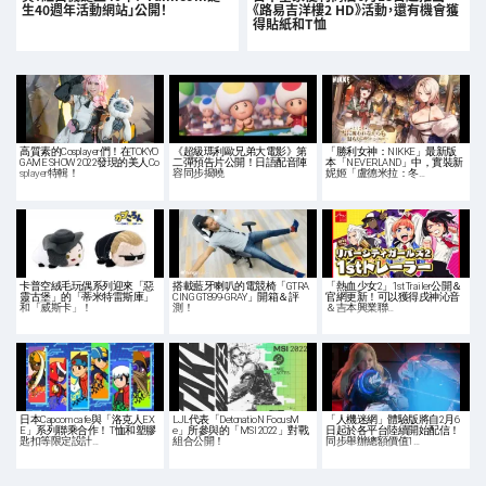
生40週年活動網站」公開！
《路易吉洋樓2 HD》活動，還有機會獲
得貼紙和T恤
高質素的Cosplayer們！在TOKYO
《超級瑪利歐兄弟大電影》第
「勝利女神：NIKKE」最新版
GAME SHOW 2022發現的美人Co
二彈預告片公開！日語配音陣
本「NEVERLAND」中，實裝新
splayer特輯！
容同步揭曉
妮姬「盧德米拉：冬…
卡普空絨毛玩偶系列迎來「惡
搭載藍牙喇叭的電競椅「GTRA
「熱血少女2」1st Trailer公開＆
靈古堡」的「蒂米特雷斯庫」
CING GT899-GRAY」開箱＆評
官網更新！可以獲得戌神沁音
和「威斯卡」！
測！
＆吉本興業聯…
日本Capcom cafe與「洛克人EX
LJL代表「DetonatioN FocusM
「人機迷網」體驗版將自2月6
E」系列聯乘合作！ T恤和塑膠
e」所參與的「MSI 2022」對戰
日起於各平台陸續開始配信！
匙扣等限定設計…
組合公開！
同步舉辦總額價值1…