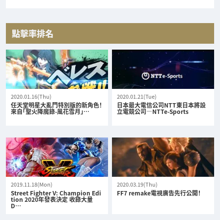
點擊率排名
2020.01.16(Thu)
2020.01.21(Tue)
任天堂明星大亂鬥特別版的新角色！
日本最大電信公司NTT東日本將設
來自「聖火降魔錄-風花雪月」…
立電競公司—NTTe-Sports
2019.11.18(Mon)
2020.03.19(Thu)
Street Fighter V: Champion Edi
FF7 remake電視廣告先行公開！
tion 2020年發表決定 收錄大量
D…