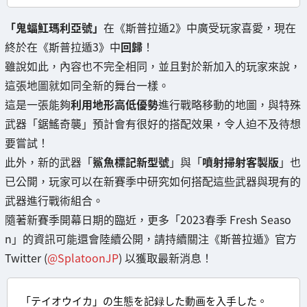
「鬼蝠魟瑪利亞號」
在《斯普拉遁2》中廣受玩家喜愛，現在
終於在《斯普拉遁3》中
回歸
！
雖說如此，內容也不完全相同，並且對於新加入的玩家來說，
這張地圖就如同全新的舞台一樣。
這是一張能夠
利用地形高低優勢
進行戰略移動的地圖，與特殊
武器「鋸鰩奇襲」預計會有很好的搭配效果，令人迫不及待想
要嘗試！
此外，新的武器「
鯊魚標記新型號
」與「
噴射掃射客製版
」也
已公開，玩家可以在新賽季中研究如何搭配這些武器與現有的
武器進行戰術組合。
隨著新賽季開幕日期的臨近，更多「2023春季 Fresh Seaso
n」的資訊可能還會陸續公開，請持續關注《斯普拉遁》官方
Twitter (
@SplatoonJP
) 以獲取最新消息！
「テイオウイカ」の生態を記録した動画を入手した。