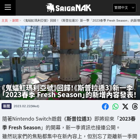
繁體中文
主頁
新聞
《鬼蝠魟瑪利亞號》回歸！《斯普拉遁3》新一季「2023春季 Fresh Season」的新
>
>
《鬼蝠魟瑪利亞號》回歸！《斯普拉遁3》新一季
「2023春季 Fresh Season」的新增內容發表！
新聞
2023.02.22(Wed)
隨著Nintendo Switch遊戲《
斯普拉遁3
》即將迎來「
2023春
季 Fresh Season
」的開幕，新一季資訊也接連公開。
雖然玩家們的焦點都集中在新內容上，但別忘了距離新一季開