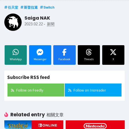
任天堂
斯普拉遁
Switch
Saiga NAK
-
2023.02.22
新聞
WhatsApp
Messenger
Facebook
Threads
X
Subscribe RSS feed
Follow on Feedly
Follow on Inoreader
Related entry
相關文章