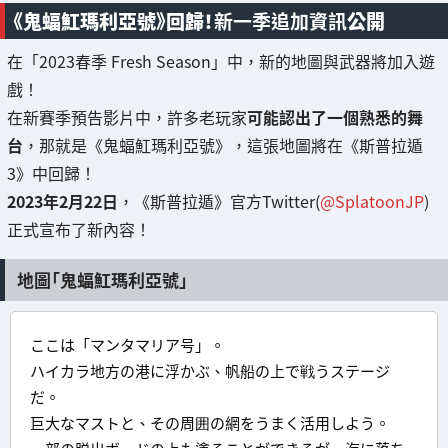
《鬼蝠魟瑪利亞號》回歸！
新一季追加資訊
公開
在「2023春季 Fresh Season」中，新的地圖與武器將加入遊
戲！
在新賽季預告影片中，許多老玩家
可能認出了一個熟悉的舞
台
，那就是《鬼蝠魟瑪利亞號》，這張地圖將在《斯普拉遁
3》中回歸！
2023年2月22日
，《斯普拉遁》官方Twitter(
@SplatoonJP
)
正式宣布了新內容！
地圖「鬼蝠魟瑪利亞號」
ここは「マンタマリア号」。
ハイカラ地方の港に浮かぶ、帆船の上で戦うステージ
だ。
巨大なマストと、その周囲の網をうまく活用しよう。