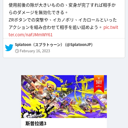
使用前後の隙が大きいものの、変身が完了すれば相手か
らのダメージを無効化できる。
ZRボタンでの突撃や、イカノボリ、イカロールといった
アクションを組み合わせて相手を追い詰めよう。
pic.twit
ter.com/naFJMmWY61
— Splatoon（スプラトゥーン） (@SplatoonJP)
February 16, 2023
斯普拉遁3