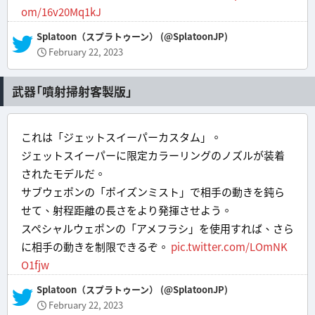
om/16v20Mq1kJ
— Splatoon（スプラトゥーン） (@SplatoonJP)
February 22, 2023
武器「噴射掃射客製版」
これは「ジェットスイーパーカスタム」。
ジェットスイーパーに限定カラーリングのノズルが装着
されたモデルだ。
サブウェポンの「ポイズンミスト」で相手の動きを鈍ら
せて、射程距離の長さをより発揮させよう。
スペシャルウェポンの「アメフラシ」を使用すれば、さら
に相手の動きを制限できるぞ。
pic.twitter.com/LOmNK
O1fjw
— Splatoon（スプラトゥーン） (@SplatoonJP)
February 22, 2023