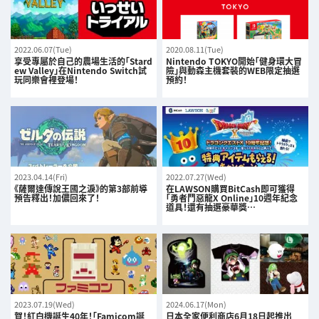
2022.06.07(Tue)
2020.08.11(Tue)
享受專屬於自己的農場生活的「Stard
Nintendo TOKYO開始「健身環大冒
ew Valley」在Nintendo Switch試
險」與動森主機套裝的WEB限定抽選
玩同樂會裡登場！
預約！
2023.04.14(Fri)
2022.07.27(Wed)
《薩爾達傳說王國之淚》的第3部前導
在LAWSON購買BitCash即可獲得
預告釋出！加儂回來了！
「勇者鬥惡龍X Online」10週年紀念
道具！還有抽選豪華獎…
2023.07.19(Wed)
2024.06.17(Mon)
賀！紅白機誕生40年！「Famicom誕
日本全家便利商店6月18日起推出