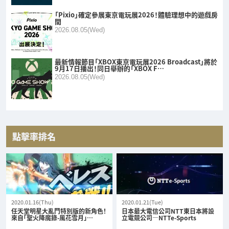
「Pixio」確定參展東京電玩展2026！體驗理想中的遊戲房
間
2026.08.05(Wed)
最新情報節目「XBOX東京電玩展2026 Broadcast」將於
9月17日播出！同日舉辦的「XBOX F…
2026.08.05(Wed)
點擊率排名
2020.01.16(Thu)
2020.01.21(Tue)
任天堂明星大亂鬥特別版的新角色！
日本最大電信公司NTT東日本將設
來自「聖火降魔錄-風花雪月」…
立電競公司—NTTe-Sports