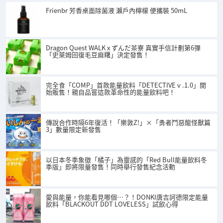
Frienbr 芳香桌面除菌液 瀨戶內檸檬 便攜裝 50mL
Dragon Quest WALK x ずんだ茶寮 真實手信計劃第6彈
「史萊姆回復毛豆麻糬」決定發售！
完全食「COMP」首款能量飲料「DETECTIVE v .1.0」開
始販售！親自品嘗這款革命性的能量飲料吧！
傳說合作時隔6年復活！「樂敦Z!」×「勇者鬥惡龍怪獸篇
3」數量限定新發售
以日本冬季象徵「橘子」為靈感的「Red Bull能量飲料冬
季版」即將限量發售！同時舉行發售紀念活動
愛與能量，你能看見哪個…？！DONKI唐吉訶德限定能量
飲料「BLACKOUT DDT LOVELESS」試飲心得