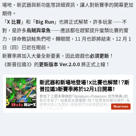
場地、新武器與新功能等詳細資訊，讓人對新賽季的開幕更加
期待。
「
X 比賽
」和「
Big Run
」也將正式解禁，許多玩家——不
對，是許多
烏賊與章魚
——應該都在趕緊提升蠻頹比賽的實
力、拼命教訓鮭魚們吧。轉眼間，11 月也即將結束，12 月 1
日（四）已近在眼前。
新賽季將加入大量全新要素，因此遊戲也
必須更新
！
《斯普拉遁3》的
更新版本 Ver.2.0.0
將正式上線！