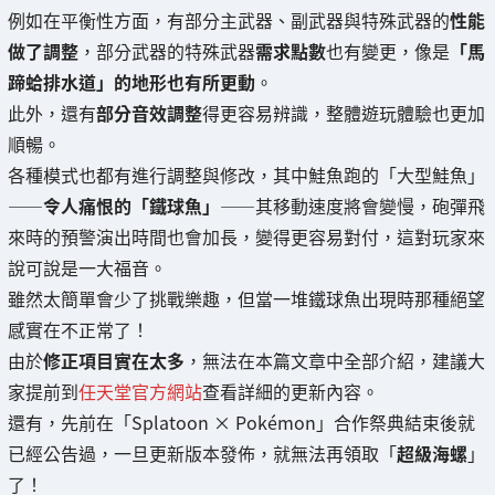
例如在平衡性方面，有部分主武器、副武器與特殊武器的
性能
做了調整
，部分武器的特殊武器
需求點數
也有變更，像是
「馬
蹄蛤排水道」的地形也有所更動
。
此外，還有
部分音效調整
得更容易辨識，整體遊玩體驗也更加
順暢。
各種模式也都有進行調整與修改，其中鮭魚跑的「大型鮭魚」
——
令人痛恨的「鐵球魚」
——其移動速度將會變慢，砲彈飛
來時的預警演出時間也會加長，變得更容易對付，這對玩家來
說可說是一大福音。
雖然太簡單會少了挑戰樂趣，但當一堆鐵球魚出現時那種絕望
感實在不正常了！
由於
修正項目實在太多
，無法在本篇文章中全部介紹，建議大
家提前到
任天堂官方網站
查看詳細的更新內容。
還有，先前在「Splatoon × Pokémon」合作祭典結束後就
已經公告過，一旦更新版本發佈，就無法再領取「
超級海螺
」
了！