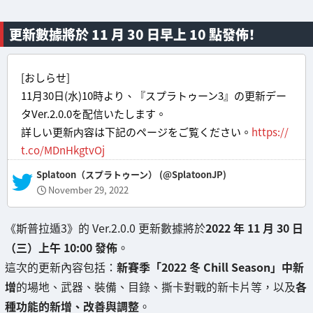
更新數據將於 11 月 30 日早上 10 點發佈！
[おしらせ]
11月30日(水)10時より、『スプラトゥーン3』の更新デー
タVer.2.0.0を配信いたします。
詳しい更新内容は下記のページをご覧ください。
https://
t.co/MDnHkgtvOj
— Splatoon（スプラトゥーン） (@SplatoonJP)
November 29, 2022
《斯普拉遁3》的 Ver.2.0.0 更新數據將於
2022 年 11 月 30 日
（三）上午 10:00 發佈
。
這次的更新內容包括：
新賽季「2022 冬 Chill Season」中新
增
的場地、武器、裝備、目錄、撕卡對戰的新卡片等，以及
各
種功能的新增、改善與調整
。