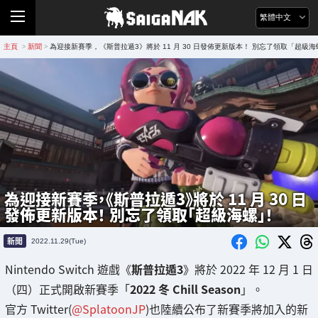
繁體中文
主頁
新聞
為迎接新賽季，《斯普拉遁3》將於 11 月 30 日發佈更新版本！ 別忘了領取「超級
>
>
為迎接新賽季，《斯普拉遁3》將於 11 月 30 日
發佈更新版本！ 別忘了領取「超級海螺」！
新聞
2022.11.29(Tue)
Nintendo Switch 遊戲《
斯普拉遁3
》將於 2022 年 12 月 1 日
（四）正式開啟新賽季「
2022 冬 Chill Season
」。
官方 Twitter(
@SplatoonJP
)也陸續公布了新賽季將加入的新