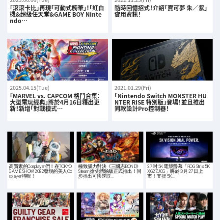
「滾滾卡比」再現「可動式觸筆」！「紅白
隨時回憶招式！介紹「寶可夢 朱／紫」
機&超級任天堂&GAME BOY Ninte
實用資訊！
ndo…
2025.04.15(Tue)
2021.01.29(Fri)
「MARVEL vs. CAPCOM 格鬥合集：
「Nintendo Switch MONSTER HU
大型電玩經典」將於4月16日釋出更
NTER RISE 特別版」登場！並且推出
新！新增「對戰模式…
同款設計Pro控制器！
高質素的Cosplayer們！在TOKYO
極致腦力對決《三國志BOND》
27 吋 5K 電競螢幕「ROG Strix 5K
GAME SHOW 2022發現的美人Co
Steam 搶先體驗版正式推出！同
XG27JCG」將於 3 月 27 日上
splayer特輯！
步推出可快速取…
市！支援 5K…