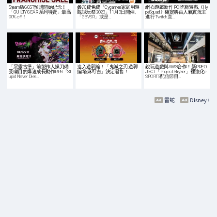
Steam版GGST預購開始紀念！
參加費免費「Cygames家庭用遊
網石遊戲新作 PC 吃雞遊戲《Hy
「GUILTY GEAR 系列特賣」最高
戲試玩祭 2023」11月3日開催、
peSquad》確定將由人氣實況主
90% off！
「GBVSR」或是…
進行 Twitch 直…
「惡靈古堡」前製作人操刀備
進入遊郭編！「鬼滅之刃 遊郭
銳玩遊戲與AWS合作！新PREO
受矚目的爆速成長動作RPG「St
編 塔麻可吉」決定發售！
JECT「Project Stryker」裡強化e
upid Never Dies…
SPORTS配信節目…
雷蛇
Disney+