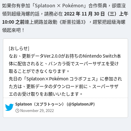
如果你有參加「Splatoon × Pokémon」合作祭典，卻還沒
領到超級海螺的話，請務必在
2022 年 11 月 30 日（三）上午
10:00 之前
連上網路並啟動《斯普拉遁3》，趕緊把超級海螺
領起來吧！
[おしらせ]
なお、更新データVer.2.0.0がお持ちのNintendo Switch本
体に配信されると、バンカラ街でスーパーサザエを受け
取ることができなくなります。
先日の「Splatoon×Pokémon コラボフェス」に参加され
た方は、更新データのダウンロード前に、スーパーサザ
エのお受け取りをお願いいたします。
— Splatoon（スプラトゥーン） (@SplatoonJP)
November 29, 2022