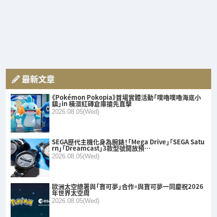
最新文章
《Pokémon Pokopia》首場實體活動「噗嚕噗嚕海底小
鎮」in 橫濱紅磚倉庫搶先直擊
2026.08.05(Wed)
SEGA歷代主機化身為腕錶！「Mega Drive」「SEGA Satu
rn」「Dreamcast」3款型號開放預…
2026.08.05(Wed)
歐洲太空總署與「寶可夢」合作。與寶可夢一同慶祝2026
年世界太空周
2026.08.05(Wed)