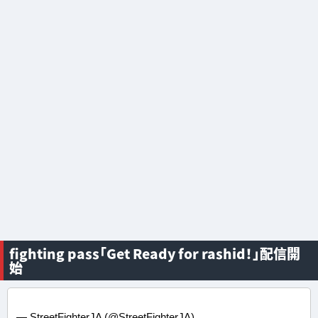
fighting pass「Get Ready for rashid！」配信開
始
— StreetFighterJA (@StreetFighterJA)