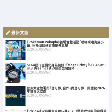
最新文章
《Pokémon Pokopia》首場實體活動「噗嚕噗嚕海底小
鎮」in 橫濱紅磚倉庫搶先直擊
2026.08.05(Wed)
SEGA歷代主機化身為腕錶！「Mega Drive」「SEGA Satu
rn」「Dreamcast」3款型號開放預…
2026.08.05(Wed)
歐洲太空總署與「寶可夢」合作。與寶可夢一同慶祝2026
年世界太空周
2026.08.05(Wed)
「Pixio」確定參展東京電玩展2026！體驗理想中的遊戲房