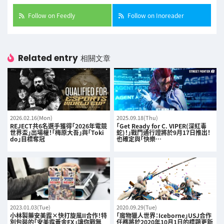
Follow on Feedly
Follow on Inoreader
Related entry
相關文章
2026.02.16(Mon)
2025.09.18(Thu)
REJECT共6名選手獲得「2026年電競
「Get Ready for C. VIPER(深紅毒
世界盃」出場權！「梅原大吾」與「Toki
蛇)！」戰鬥通行證將於9月17日推出！
do」目標奪冠
也確定與「快樂…
2023.01.03(Tue)
2020.09.29(Tue)
小林製藥安美露×快打旋風II合作！特
「魔物獵人世界：Iceborne」USJ合作
別包裝的「安美露黃金EX」讓你戰無
任務將於2020年10月1日的標題更新