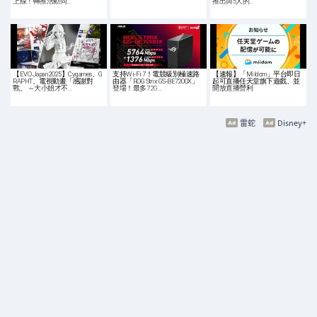
上線！轉推活動同…
推出與5人的…
【EVO Japan 2025】Cygames、G
支持Wi-Fi 7！電競級別極速路
【速報】「Mildom」平台即日
RAPHT、電視動畫「感謝對
由器「ROG Strix GS-BE7200X」
起可直播任天堂旗下遊戲、並
戰。 ～大小姐才不…
登場！最多7.2G…
開放直播營利
雷蛇
Disney+