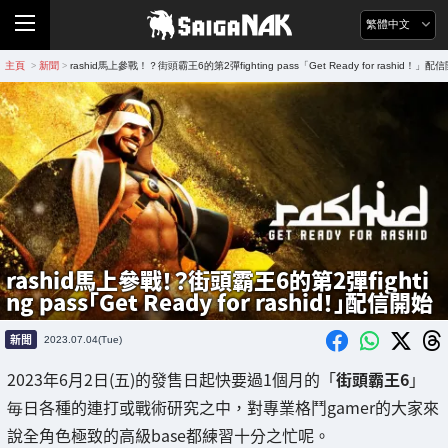
繁體中文
主頁
新聞
rashid馬上參戰！？街頭霸王6的第2彈fighting pass「Get Ready for rashid！」配
>
>
rashid馬上參戰！？街頭霸王6的第2彈fighti
ng pass「Get Ready for rashid！」配信開始
新聞
2023.07.04(Tue)
2023年6月2日(五)的發售日起快要過1個月的「
街頭霸王6
」
毎日各種的連打或戰術研究之中，對專業格鬥gamer的大家來
說全角色極致的高級base都練習十分之忙呢。