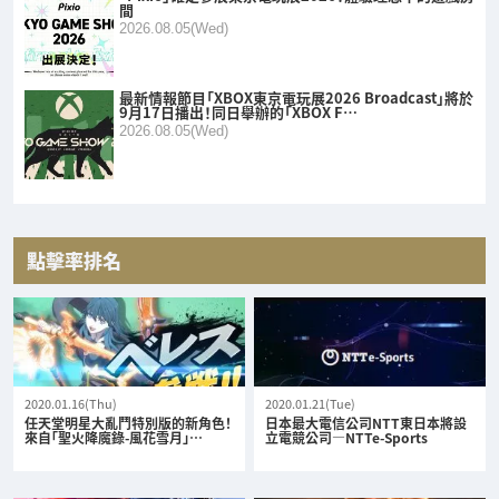
間
2026.08.05(Wed)
最新情報節目「XBOX東京電玩展2026 Broadcast」將於
9月17日播出！同日舉辦的「XBOX F…
2026.08.05(Wed)
點擊率排名
2020.01.16(Thu)
2020.01.21(Tue)
任天堂明星大亂鬥特別版的新角色！
日本最大電信公司NTT東日本將設
來自「聖火降魔錄-風花雪月」…
立電競公司—NTTe-Sports