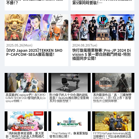
不勝！？
第5彈同時實裝！…
2025.05.26(Mon)
2024.08.20(Tue)
【EVO Japan 2025】TEKKEN SHO
快打旋風職業聯賽：Pro-JP 2024 Di
P、CAPCOM、SEGA展區報道！
vision S 第一節白熱戰鬥終結，特別
插圖同步公開！
高質素的Cosplayer們！在TOKYO
對小個子的人十分合適的超低
系列最新作品「真・三國無雙
GAME SHOW 2022發現的美人Co
座面！Bauhutte推出辦公室座椅
ORIGINS」1月17日上市！首發
splayer特輯！
系列2個新型號！
預告片公開與舉辦…
「瑪利歐賽車巡迴賽」重大更
「Final Fantasy VI」像素重製版
FF7FS Half year Anniversary紀念
新！期待已久的多人對戰模式
發售日期公開！
活動舉行！可以金色技術以及