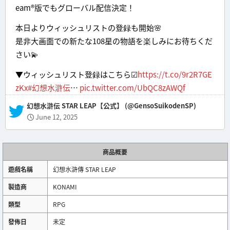
eam®版でもグローバル配信決定！
本日よりウィッシュリストの登録も開始🌸
是非大画面での新たな108星の物語を楽しみにお待ちくだ
さい💫
▼ウィッシュリスト登録はこちら☑
https://t.co/9r2R7GE
zKx
#幻想水滸伝
…
pic.twitter.com/UbQC8zAWQf
— 幻想水滸伝 STAR LEAP【公式】 (@GensoSuikodenSP)
June 12, 2025
商品概要
遊戲名稱
幻想水滸傳 STAR LEAP
製造商
KONAMI
類型
RPG
發佈日
未定