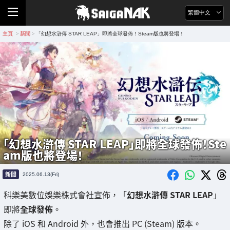
繁體中文
主頁
新聞
「幻想水滸傳 STAR LEAP」即將全球發佈！Steam版也將登場！
>
>
「幻想水滸傳 STAR LEAP」即將全球發佈！Ste
am版也將登場！
新聞
2025.06.13(Fri)
科樂美數位娛樂株式會社宣佈，「
幻想水滸傳 STAR LEAP
」
即將
全球發佈
。
除了 iOS 和 Android 外，也會推出 PC (Steam) 版本。