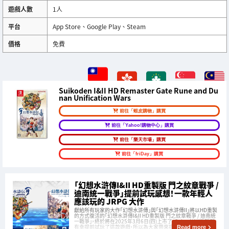
遊戲人數
1人
平台
App Store、Google Play、Steam
價格
免費
Suikoden I&II HD Remaster Gate Rune and Du
nan Unification Wars
前往「蝦皮購物」購買
前往「Yahoo!購物中心」購買
前往「樂天市場」購買
前往「friDay」購買
「幻想水滸傳I&II HD重製版 門之紋章戰爭 /
迪南統一戰爭」提前試玩感想！一款年輕人
應該玩的 JRPG 大作
獻給所有玩家的大作「幻想水滸傳」與「幻想水滸傳II」將以HD重製
的方式復活的「幻想水滸傳I&II HD重製版 門之紋章戰爭 / 迪南統
一戰爭」，終於將在2025年3月6日(四)上市了。Saiga NAK編輯部
有幸提前試玩了這款遊戲，所以為大家帶來提前試玩感想！
Read more