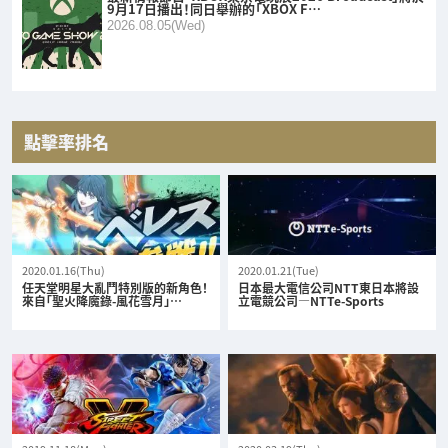
9月17日播出！同日舉辦的「XBOX F…
2026.08.05(Wed)
點擊率排名
2020.01.16(Thu)
2020.01.21(Tue)
任天堂明星大亂鬥特別版的新角色！
日本最大電信公司NTT東日本將設
來自「聖火降魔錄-風花雪月」…
立電競公司—NTTe-Sports