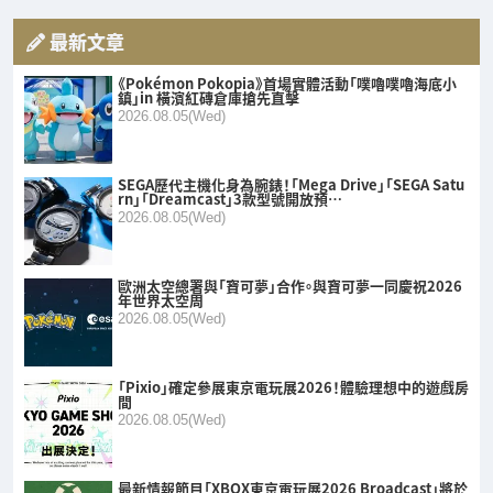
最新文章
《Pokémon Pokopia》首場實體活動「噗嚕噗嚕海底小
鎮」in 橫濱紅磚倉庫搶先直擊
2026.08.05(Wed)
SEGA歷代主機化身為腕錶！「Mega Drive」「SEGA Satu
rn」「Dreamcast」3款型號開放預…
2026.08.05(Wed)
歐洲太空總署與「寶可夢」合作。與寶可夢一同慶祝2026
年世界太空周
2026.08.05(Wed)
「Pixio」確定參展東京電玩展2026！體驗理想中的遊戲房
間
2026.08.05(Wed)
最新情報節目「XBOX東京電玩展2026 Broadcast」將於