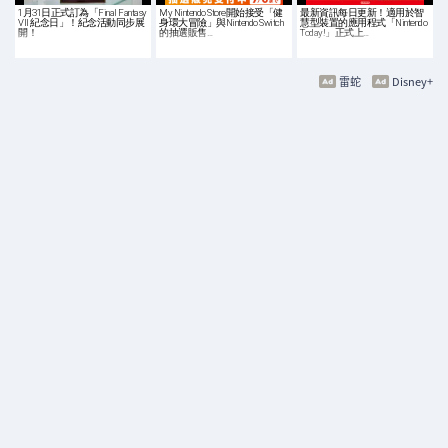
1月31日正式訂為「Final Fantasy
My Nintendo Store開始接受「健
最新資訊每日更新！適用於智
VII 紀念日」！紀念活動同步展
身環大冒險」與Nintendo Switch
慧型裝置的應用程式「Nintendo
開！
的抽選販售…
Today!」正式上…
雷蛇
Disney+