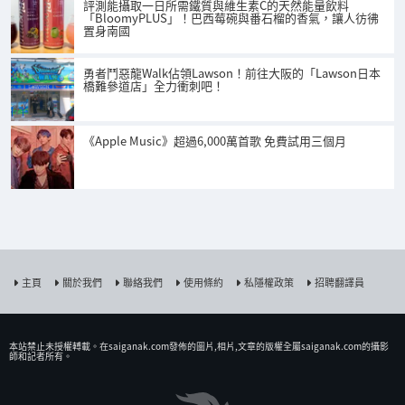
評測能攝取一日所需鐵質與維生素C的天然能量飲料
「BloomyPLUS」！巴西莓碗與番石榴的香氣，讓人彷彿
置身南國
勇者鬥惡龍Walk佔領Lawson！前往大阪的「Lawson日本
橋難參道店」全力衝刺吧！
《Apple Music》超過6,000萬首歌 免費試用三個月
主頁
關於我們
聯絡我們
使用條約
私隱權政策
招聘翻譯員
本站禁止未授權𨍭載。在saiganak.com發佈的圖片,相片,文章的版權全屬saiganak.com的攝影
師和記者所有。