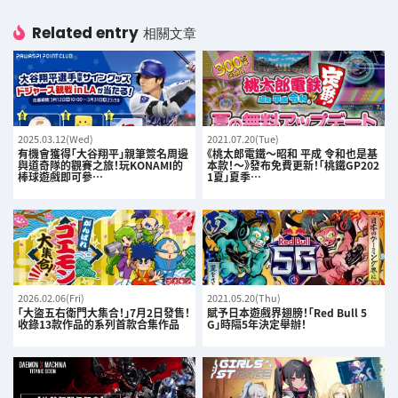
Related entry
相關文章
2025.03.12(Wed)
2021.07.20(Tue)
有機會獲得「大谷翔平」親筆簽名周邊
《桃太郎電鐵～昭和 平成 令和也是基
與道奇隊的觀賽之旅！玩KONAMI的
本款！～》發布免費更新！「桃鐵GP202
棒球遊戲即可參…
1夏」夏季…
2026.02.06(Fri)
2021.05.20(Thu)
「大盜五右衛門大集合！」7月2日發售！
賦予日本遊戲界翅膀！「Red Bull 5
收錄13款作品的系列首款合集作品
G」時隔5年決定舉辦！