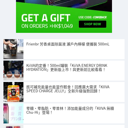
Frienbr 芳香桌面除菌液 瀨戶內檸檬 便攜裝 500mL
KiiVA的定番！500ml罐裝「KiiVA ENERGY DRINK
HYDRATION」更新版上市！與更新前比較看看！
既可補充能量也能當作輕食！回應廣大需求「KIIVA
SPEED CHARGE JELLY」全新升級強勢回歸！
零糖・零脂肪・零普林！添加能量成分的「KIIVA 無糖
Chu-Hi」登場！