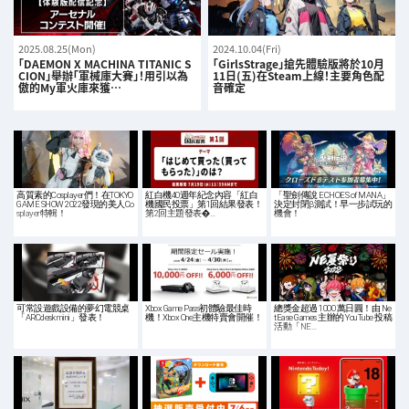
2025.08.25(Mon)
2024.10.04(Fri)
「DAEMON X MACHINA TITANIC S
「GirlsStrage」搶先體驗版將於10月
CION」舉辦「軍械庫大賽」！用引以為
11日(五)在Steam上線！主要角色配
傲的My軍火庫來獲…
音確定
高質素的Cosplayer們！在TOKYO
紅白機40週年紀念內容「紅白
「聖劍傳說 ECHOES of MANA」
GAME SHOW 2022發現的美人Co
機國民投票」第1回結果發表！
決定封閉β測試！早一步試玩的
splayer特輯！
第2回主題發表�…
機會！
可常設遊戲設備的夢幻電競桌
Xbox Game Pass初體驗最佳時
總獎金超過 1000 萬日圓！由 Ne
「ARCdesk mini」發表！
機！Xbox One主機特賣會開催！
tEase Games 主辦的 YouTube 投稿
活動「NE…