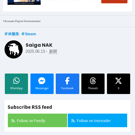
©Konami Digital Entertainment
科樂美
Steam
Saiga NAK
-
2025.06.13
新聞
WhatsApp
Messenger
Facebook
Threads
X
Subscribe RSS feed
Follow on Feedly
Follow on Inoreader