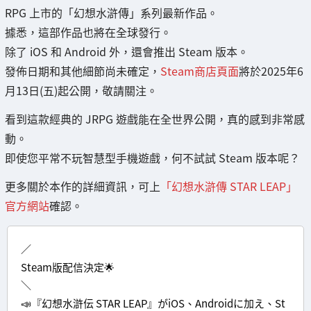
RPG 上市的「幻想水滸傳」系列最新作品。
據悉，這部作品也將在全球發行。
除了 iOS 和 Android 外，還會推出 Steam 版本。
發佈日期和其他細節尚未確定，
Steam商店頁面
將於2025年6
月13日(五)起公開，敬請關注。
看到這款經典的 JRPG 遊戲能在全世界公開，真的感到非常感
動。
即使您平常不玩智慧型手機遊戲，何不試試 Steam 版本呢？
更多關於本作的詳細資訊，可上
「幻想水滸傳 STAR LEAP」
官方網站
確認。
／
Steam版配信決定🌟
＼
📣『幻想水滸伝 STAR LEAP』がiOS、Androidに加え、St