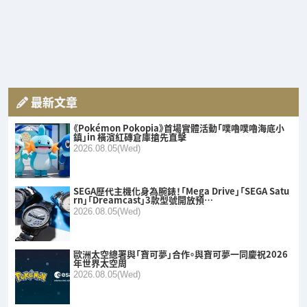
最新文章
《Pokémon Pokopia》首場實體活動「噗嚕噗嚕海底小
鎮」in 橫濱紅磚倉庫搶先直擊
2026.08.05(Wed)
SEGA歷代主機化身為腕錶！「Mega Drive」「SEGA Satu
rn」「Dreamcast」3款型號開放預…
2026.08.05(Wed)
歐洲太空總署與「寶可夢」合作。與寶可夢一同慶祝2026
年世界太空周
2026.08.05(Wed)