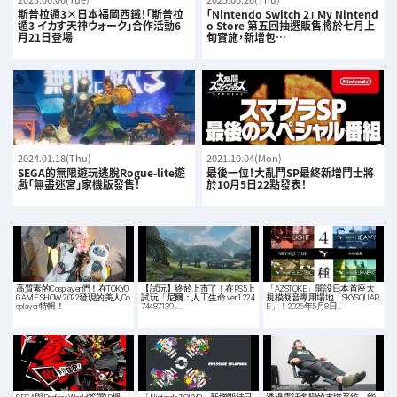
斯普拉遁3×日本福岡西鐵！「斯普拉
「Nintendo Switch 2」 My Nintend
遁3 イカす天神ウォーク」合作活動6
o Store 第五回抽選販售將於七月上
月21日登場
旬實施，新增包…
2024.01.18(Thu)
2021.10.04(Mon)
SEGA的無限遊玩逃脫Rogue-lite遊
最後一位！大亂鬥SP最終新增鬥士將
戲「無盡迷宮」家機版發售！
於10月5日22點發表！
高質素的Cosplayer們！在TOKYO
【試玩】終於上市了！在PS5上
「AZSTOKE」開設日本首座大
GAME SHOW 2022發現的美人Co
試玩「尼爾：人工生命 ver.1.224
規模擬音專用場地「SKYSQUAR
splayer特輯！
74487139...…
E」！2026年5月8日…