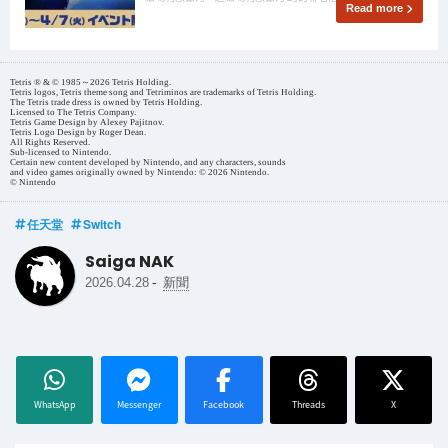
Read more
Tetris ® & © 1985～2026 Tetris Holding.
Tetris logos, Tetris theme song and Tetriminos are trademarks of Tetris Holding.
The Tetris trade dress is owned by Tetris Holding.
Licensed to The Tetris Company.
Tetris Game Design by Alexey Pajitnov.
Tetris Logo Design by Roger Dean.
All Rights Reserved.
Sub-licensed to Nintendo.
Certain new content developed by Nintendo, and any characters, sounds
and video games originally owned by Nintendo: © 2026 Nintendo.
© Nintendo
任天堂
Switch
Saiga NAK
-
2026.04.28
新聞
WhatsApp
Messenger
Facebook
Threads
X