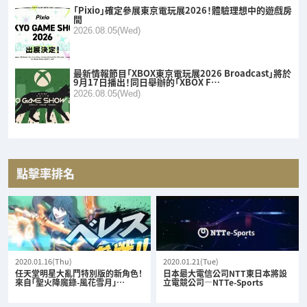
「Pixio」確定參展東京電玩展2026！體驗理想中的遊戲房
間
2026.08.05(Wed)
最新情報節目「XBOX東京電玩展2026 Broadcast」將於
9月17日播出！同日舉辦的「XBOX F…
2026.08.05(Wed)
點擊率排名
2020.01.16(Thu)
2020.01.21(Tue)
任天堂明星大亂鬥特別版的新角色！
日本最大電信公司NTT東日本將設
來自「聖火降魔錄-風花雪月」…
立電競公司—NTTe-Sports