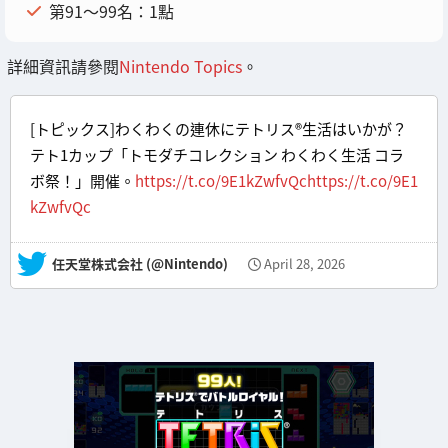
第91～99名：1點
詳細資訊請參閱
Nintendo Topics
。
[トピックス]わくわくの連休にテトリス®生活はいかが？
テト1カップ「トモダチコレクション わくわく生活 コラ
ボ祭！」開催。
https://t.co/9E1kZwfvQc
https://t.co/9E1
kZwfvQc
— 任天堂株式会社 (@Nintendo)
April 28, 2026