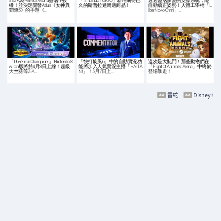
SEGA與Perfect World簽署IP授
「Nintendo TOKYO」新增期待已
透過靈活多變的支撐系統，能
權！並決定開發Atlus《女神異
久的斯普拉遁周邊商品！
自動矯正姿勢！人體工學椅「L
聞錄5》的手遊《…
iberNovo Omni」…
「Pokémon Champions」Nintendo S
「快打旋風6」中的自動實況功
這次是大亂鬥！那些動物們在
witch版將於4月8日上線！超級
能將加入人氣實況主播「HAITA
「Fight of Animals: Arena」中終於
大竺葵等Z-A…
NI」！5月7日上…
登場暴走！
雷蛇
Disney+