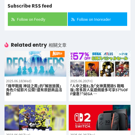
Subscribe RSS feed
Follow on Feedly
Follow on Inoreader
Related entry
相關文章
2025.06.18(Wed)
2025.06.20(Fri)
「機甲戰魔 神話之裔」的「解放旅團」
「人中之龍8」及「女神異聞錄5 戰略
角色介紹影片公開！還有原創商品活
版」等多款人氣遊戲最多可享57％OF
動！
F優惠！「SEGA …
2023.06.06(Tue)
2025.06.26(Thu)