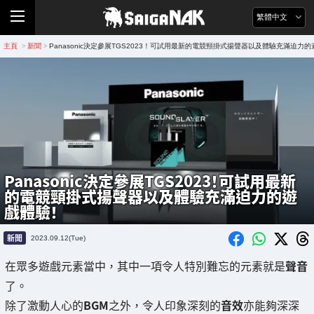
繁體中文
主頁
新聞
Panasonic決定參展TGS2023！可試用最新的電競頸掛式揚聲器以及體驗充滿迫力
>
>
Panasonic決定參展TGS2023！可試用最新
的電競頸掛式揚聲器以及體驗充滿迫力的遊
戲體驗！
新聞
2023.09.12(Tue)
在眾多遊戲元素當中，其中一項令人特別難忘的元素就是
聲音
了。
除了激動人心的
BGM
之外，令人印象深刻的
音效
亦能夠深深