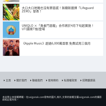
大口大口地喝也沒有罪惡感！無糖新選擇「Lifeguard
ZERO」發表！
UNIQLO ×「勇者鬥惡龍」合作將於4月下旬起實施！
UT(圖案T恤)登場
《Apple Music》超過6,000萬首歌 免費試用三個月
主頁
關於我們
聯絡我們
使用條約
私隱權政策
招聘翻譯員
本站禁止未授權𨍭載。在saiganak.com發佈的圖片,相片,文章的版權全屬saiganak.com的攝影
師和記者所有。