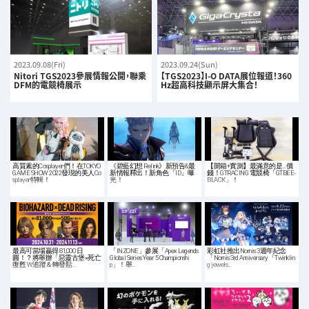
2023.09.08(Fri)
2023.09.24(Sun)
Nitori TGS2023參展情報公開，聯乘
【TGS2023】I-O DATA展位報道！360
DFM的電競椅展示
Hz超高科技顯示屏大集合！
高質素的Cosplayer們！在TOKYO
《碧藍幻想 Relink》新預告&最
【開箱+實測】最滿意的是…價
GAME SHOW 2022發現的美人Co
新情報釋出！新角色「ID」曝
錢！GTRACING 電競椅「GTBEE-
splayer特輯！
光！
BLACK」！
最高可當場贏得 81,000 日
「INZONE」參展「Apex Legends
彩虹社推出Nornis 3週年紀念
圓！？將舉辦「惡靈古堡×死亡
Global Series Year 5 Championshi
「Nornis 3rd Anniversary「Twinklin
復甦 W追蹤＆轉發貼…
p」！舉…
g jewels…