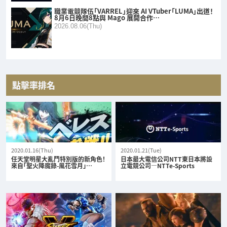
職業電競隊伍「VARREL」迎來 AI VTuber「LUMA」出道！
8月6日晚間8點與 Mago 展開合作…
2026.08.06(Thu)
點擊率排名
2020.01.16(Thu)
2020.01.21(Tue)
任天堂明星大亂鬥特別版的新角色！
日本最大電信公司NTT東日本將設
來自「聖火降魔錄-風花雪月」…
立電競公司—NTTe-Sports