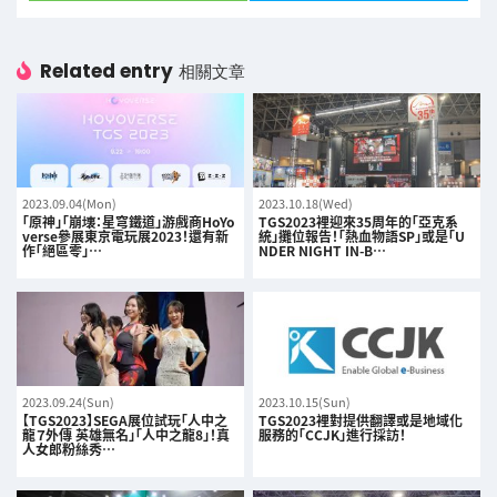
Related entry
相關文章
2023.09.04(Mon)
2023.10.18(Wed)
「原神」「崩壊：星穹鐵道」游戲商HoYo
TGS2023裡迎來35周年的「亞克系
verse參展東京電玩展2023！還有新
統」攤位報告！「熱血物語SP」或是「U
作「絕區零」…
NDER NIGHT IN-B…
2023.09.24(Sun)
2023.10.15(Sun)
【TGS2023】SEGA展位試玩「人中之
TGS2023裡對提供翻譯或是地域化
龍７外傳 英雄無名」「人中之龍8」！真
服務的「CCJK」進行採訪！
人女郎粉絲秀…