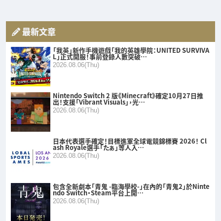
最新文章
「我英」新作手機遊戲「我的英雄學院：UNITED SURVIVA
L」正式開服！事前登錄人數突破…
2026.08.06(Thu)
Nintendo Switch 2 版《Minecraft》確定10月27日推
出！支援「Vibrant Visuals」，光…
2026.08.06(Thu)
日本代表選手確定！目標進軍全球電競錦標賽 2026！ Cl
ash Royale選手「たぁ」等人入…
2026.08.06(Thu)
包含全新劇本「青鬼 -臨海學校-」在內的「青鬼2」於Ninte
ndo Switch・Steam平台上開…
2026.08.06(Thu)