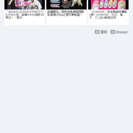
「Red Bull LEGENDUS STREET FI
晶燦鑽石／明亮珍珠將期間限
「CHIIKAWA」完全無線耳機第
GHTER 6 頂」冠軍SHAKA與芥川
定新增2只幻之寶可夢精靈！
2彈！CHIIKAWA、小八、兔
專訪！「產生…
子、三人款4種商品登…
雷蛇
Disney+