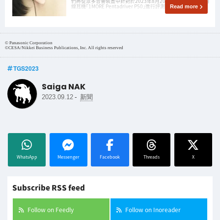
們將從眾多音響裝置中針對於2023年8月20日（日）剛剛發佈的有
線耳機「1MORE Pentadriver P50」進行評測！
Read more
© Panasonic Corporation
©CESA/Nikkei Business Publications, Inc. All rights reserved
TGS2023
Saiga NAK
-
2023.09.12
新聞
WhatsApp
Messenger
Facebook
Threads
X
Subscribe RSS feed
Follow on Feedly
Follow on Inoreader