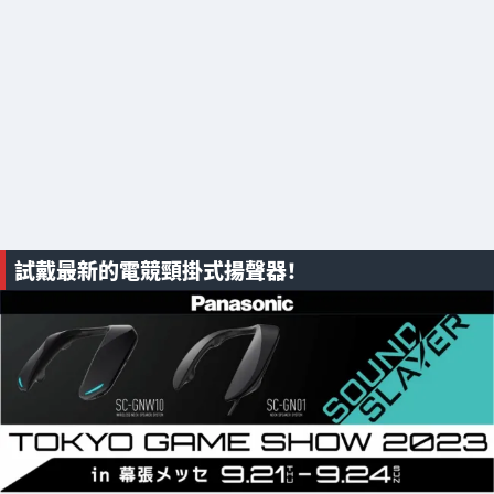
試戴最新的電競頸掛式揚聲器！