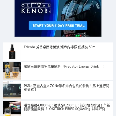
Frienbr 芳香桌面除菌液 瀨戶內檸檬 便攜裝 50mL
試飲王道的激罕能量飲料「Predator Energy Drink」！
PS5×惡靈古堡×ZONe聯名綜合包終於發售！馬上進行開
箱儀式！
膳食纖維4,000mg！維他命C200mg！無添加咖啡因！全新
健康能量飲料「LOKITRICK FIBER SQUASH」試喝評測！