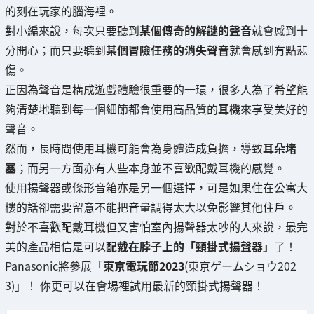
的刻在玩家的腦海裡。
對小編來說，每次只要聽到
某個傳奇的解謎的聲音
就會感到十
分開心；而只要聽到
某個冒險任務的消失聲音
就會感到有點悲
傷。
正因為聲音是構成遊戲體驗很重要的一環，很多人為了希望能
夠清楚地聽到每一個細節都會使用高品質的
耳機
來享受美好的
聲音。
然而，長時間使用耳機可能會為身體造成負擔，導致
耳朵堵
塞
；而另一方面亦有人些本身並不喜歡配戴耳機的感覺。
使用揚聲器或條形音箱亦是另一個選擇，可是如果住在公寓大
樓的話卻需要留意不能把音量調得太大以免影響其他住戶。
對於不喜歡配戴耳機但又害怕室內揚聲器太吵的人來說，最完
美的產品相信是可以
配戴在脖子上的「頸掛式揚聲器」
了！
Panasonic將參展「
東京電玩節2023
(東京ゲームショウ202
3)」！ 你更可以在會場裡試用最新的頸掛式揚聲器！