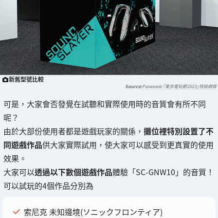
新舊型號比較
Panasonic「東京電玩節2023」特設網頁
可是，大家會否發覺在試聽和實際使用時的音質會有所不同
呢？
由於大部份使用者都是遊戲玩家的關係，
攤位裡特別設置了不
同遊戲作品
供大家實際試用，使大家可以感受到更真實的使用
效果。
大家可以
透過以下數個遊戲作品
體驗「SC-GNW10」的音質！
可以試玩的4個作品分別為
索尼克 未知邊境(ソニックフロンティア)