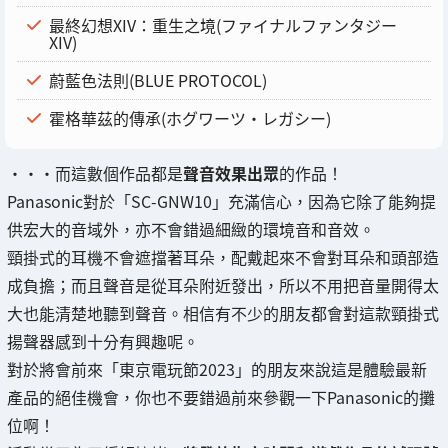
最終幻想XIV：重生之境(ファイナルファンタジー
XIV)
蔚藍色法則(BLUE PROTOCOL)
霍格華茲的傳承(ホグワーツ・レガシー)
・・・而這數個作品都是
聲音效果出眾
的作品！
Panasonic對於「SC-GNW10」充滿信心，因為它除了能夠提
供宏大的音域外，亦不會錯過細緻的環境音和音效。
頸掛式的耳機不會遮擋著耳朵，配戴起來不會對耳朵和頭部造
成負擔；而且聲音是從耳朵附近發出，所以不用把音量開得太
大也能清楚地聽到聲音。相信有不少的朋友都會對這款頸掛式
揚聲器感到十分有興趣呢。
對於將會前來「東京電玩節2023」的朋友來說這是體驗最新
產品的絕佳機會，你也不要錯過前來參觀一下Panasonic的攤
位啊！