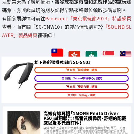
活動當天為了緩解擁堵，
將發放指定時間和遊戲作品的試玩號
碼票
，有興趣試玩的朋友記得早點來臨攤位領取號碼票啊。
有關參展詳情可前往
Panasonic「東京電玩節2023」特設網頁
查看，而有關「SC-GNW10」的製品情報則可於
「SOUND SL
AYER」製品網頁
裡確認！
松下遊戲頸掛式喇叭 SC-GN01
前往「蝦皮購物」購買
前往「Yahoo!購物中心」購買
前往「樂天市場」購買
前往「friDay」購買
高級有線耳機「1MORE Penta Driver
P50」試用報告！高音質解像度、舒適的配戴
感以及多元自訂性！
無線耳機已成為外出使用和坐火車時聽音樂的主流；而另一方面
一些喜歡在家看電影的人可能會在房間各處放置揚聲器。這次我