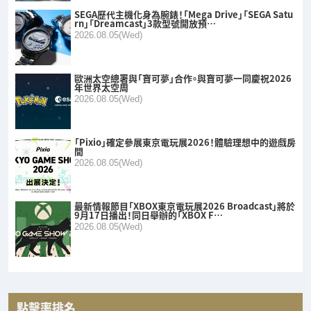
SEGA歷代主機化身為腕錶！「Mega Drive」「SEGA Satu
rn」「Dreamcast」3款型號開放預…
2026.08.05(Wed)
歐洲太空總署與「寶可夢」合作。與寶可夢一同慶祝2026
年世界太空周
2026.08.05(Wed)
「Pixio」確定參展東京電玩展2026！體驗理想中的遊戲房
間
2026.08.05(Wed)
最新情報節目「XBOX東京電玩展2026 Broadcast」將於
9月17日播出！同日舉辦的「XBOX F…
2026.08.05(Wed)
點擊率排名