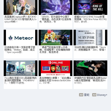
高質素的Cosplayer們！在TOKYO
「GBVSR」官方節目中公開了
搭載NVIDIA G-SYNC Pulsar的電
GAME SHOW 2022發現的美人Co
「賽馬娘」合作及第1位追加角
競螢幕「ROG Strix Pulsar XG27AQ
splayer特輯！
色「路西法」等
NGV」於4月…
日本神奈川有一支新的電子競
「勇者鬥惡龍嘉年華 in 日本
頂尖性價比的能量飲料「Surviv
技隊伍「Meteor」結成，成立
橋」現場報導！巨型魔物與聯
or」的無糖版本「Zero」登場！
「Apex Legends部…
名美食，暢遊勇者…
Pixio推出支援200Hz高刷新率的
真女神轉生II來襲！「紅白機＆
伊織萌代言電競家具品牌Bauhut
新系列電競螢幕「PX248WAV
超級任天堂 Nintendo Switch Onlin
te推出電競棉被 「棉花坦克BH
E」！限時15%折扣…
e」2021年…
B-1600」
雷蛇
Disney+