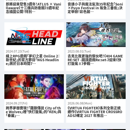
即將迎來發售3週年！ATLUS × Vani
音速小子與魔法氣泡35年紀念「Soni
llaware《十三機兵防衛圈》3週年紀
×Puyo Festival in 阪急三番街」決
念插圖公開！特別…
定舉辦！彩色館…
2024.07.23(Tue)
2023.08.01(Tue)
線上RPG遊戲「夢幻之星 Online 2：
去見比我更強的傢伙吧！《404 GAME
新世紀」的官方節目「NGS Headlin
RE:SET -錯誤遊戲Re:set-》迎來《快
e」將於日本時間7…
打旋風Ⅱ》參戰…
2024.09.27(Fri)
2026.06.08(Mon)
跨界夢想實現！「餓狼傳説 City of th
《VIRTUA FIGHTER》系列全新正統
e Wolves」裡「快打旋風」的「KEN」與
續作《VIRTUA FIGHTER CROSSRO
「春麗」…
ADS》確定 2027 年推出…