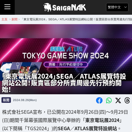
繁體中文
主頁
新聞
「東京電玩展2024」SEGA／ATLAS展覽特設網站公開！販賣區部分所賣周邊先行
>
>
「東京電玩展2024」SEGA／ATLAS展覽特設
網站公開！販賣區部分所賣周邊先行預約開
始！
新聞
2024.08.26(Mon)
株式會社SEGA宣布，已公開在2024年9月26日(四)～9月29日
(日)期間千葉幕張國際展覽中心舉辦的「
東京電玩展2024
」
(以下簡稱「TGS2024」)的
SEGA／ATLAS展覽特設網站
。