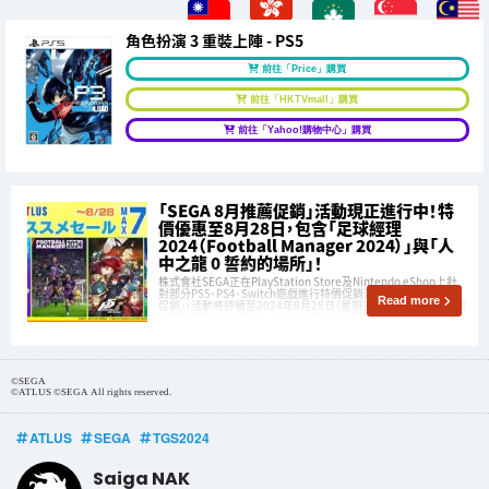
角色扮演 3 重裝上陣 - PS5
前往「Price」購買
前往「HKTVmall」購買
前往「Yahoo!購物中心」購買
「SEGA 8月推薦促銷」活動現正進行中！特
價優惠至8月28日，包含「足球經理
2024（Football Manager 2024）」與「人
中之龍 0 誓約的場所」！
株式會社SEGA正在PlayStation Store及Nintendo eShop上針
對部分PS5、PS4、Switch遊戲進行特價促銷活動「SEGA 8月推薦
Read more
促銷」，活動將持續至2024年8月28日（星期三）。本次促銷中，包括
《足球經理 2024》與《人中之龍 0 誓約的場所》等熱門遊戲在內的
多款作品均有優惠折扣！
©SEGA
©ATLUS ©SEGA All rights reserved.
ATLUS
SEGA
TGS2024
Saiga NAK