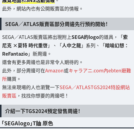
此外，網站內也有公開販賣區的情報。
SEGA／ATLAS販賣區部分周邊先行預約開始！
SEGA／ATLAS販賣區將出現附上
SEGA的logo
的道具，「
索
尼克 ×夏特 時代重啓
」、「
人中之龍
」系列、「
暗喻幻想：
ReFantazio
」新周邊。
還會有更多周邊也是非常令人期待的。
此外，部分周邊可在
Amazon
或
キャラアニ.com內ebten避難
所
購買。
無法來現場的人也瀏覽一下
SEGA／ATLASTGS2024特設網站
販賣區
，找找你想要的周邊吧！
介紹一下TGS2024預定發售周邊！
「SEGAlogo」T賉 原色