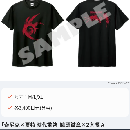
PR TIMES
尺寸：M/L/XL
各3,400日元(含稅)
「索尼克×夏特 時代重啓」罐頭徽章×2套餐 A