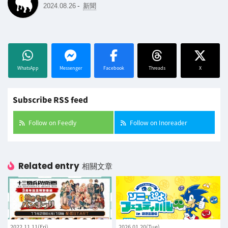
-
2024.08.26
新聞
WhatsApp
Messenger
Facebook
Threads
X
Subscribe RSS feed
Follow on Feedly
Follow on Inoreader
Related entry
相關文章
2022.11.11(Fri)
2026.01.20(Tue)