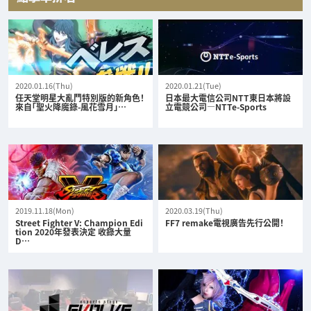
2020.01.16(Thu)
2020.01.21(Tue)
任天堂明星大亂鬥特別版的新角色！
日本最大電信公司NTT東日本將設
來自「聖火降魔錄-風花雪月」…
立電競公司—NTTe-Sports
2019.11.18(Mon)
2020.03.19(Thu)
Street Fighter V: Champion Edi
FF7 remake電視廣告先行公開！
tion 2020年發表決定 收錄大量
D…