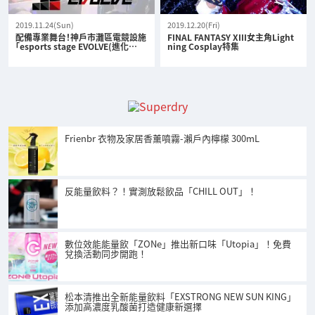
2019.11.24(Sun)
2019.12.20(Fri)
配備專業舞台！神戶市灘區電競設施
FINAL FANTASY XIII女主角Light
「esports stage EVOLVE(進化…
ning Cosplay特集
Frienbr 衣物及家居香薰噴霧-瀨戶內檸檬 300mL
反能量飲料？！實測放鬆飲品「CHILL OUT」！
數位效能能量飲「ZONe」推出新口味「Utopia」！免費
兌換活動同步開跑！
松本清推出全新能量飲料「EXSTRONG NEW SUN KING」
添加高濃度乳酸菌打造健康新選擇