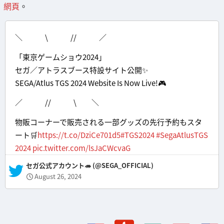
網頁
。
＼ \ // ／
「東京ゲームショウ2024」
セガ／アトラスブース特設サイト公開✨
SEGA/Atlus TGS 2024 Website Is Now Live!🎮
／ // \ ＼
物販コーナーで販売される一部グッズの先行予約もスタ
ート🛒
https://t.co/DziCe701d5
#TGS2024
#SegaAtlusTGS
2024
pic.twitter.com/lsJaCWcvaG
— セガ公式アカウント🦔 (@SEGA_OFFICIAL)
August 26, 2024