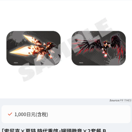
PR TIMES
1,000日元(含稅)
「索尼克×夏特 時代重啓」罐頭徽章×2套餐 B