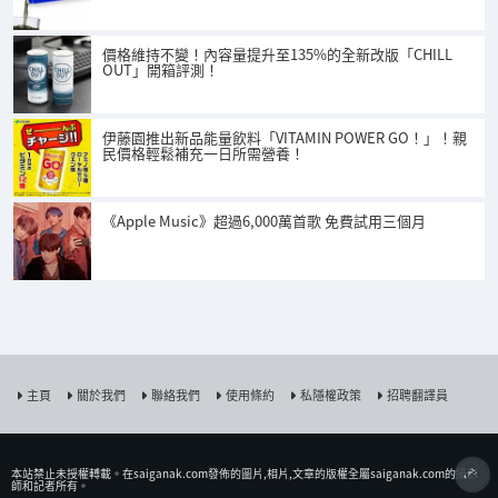
價格維持不變！內容量提升至135%的全新改版「CHILL
OUT」開箱評測！
伊藤園推出新品能量飲料「VITAMIN POWER GO！」！親
民價格輕鬆補充一日所需營養！
《Apple Music》超過6,000萬首歌 免費試用三個月
主頁
關於我們
聯絡我們
使用條約
私隱權政策
招聘翻譯員
本站禁止未授權𨍭載。在saiganak.com發佈的圖片,相片,文章的版權全屬saiganak.com的攝影
師和記者所有。