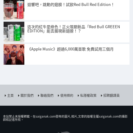
迴響吧，跳動的翅膀！試飲Red Bull Red Edition！
這次的紅牛是綠色！正火限期新品「Red Bull GREEEN
EDITION」能否展現新翅膀！？
《Apple Music》超過6,000萬首歌 免費試用三個月
主頁
關於我們
聯絡我們
使用條約
私隱權政策
招聘翻譯員
本站禁止未授權𨍭載。在saiganak.com發佈的圖片,相片,文章的版權全屬saiganak.com的攝影
師和記者所有。