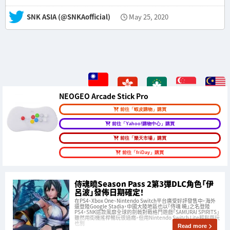
— SNK ASIA (@SNKAofficial)
May 25, 2020
NEOGEO Arcade Stick Pro
前往「蝦皮購物」購買
前往「Yahoo!購物中心」購買
前往「樂天市場」購買
前往「friDay」購買
侍魂曉Season Pass 2第3彈DLC角色「伊
呂波」發佈日期確定！
在PS4、Xbox One、Nintendo Switch平台廣受好評發售中，海外
還登陸Google Stadia，中國大陸地區也以「侍魂 曉」之名登陸
PS4，SNK這款風靡全球的劍戟對戰格鬥遊戲「SAMURAI SPIRITS」
雖然用街機搖桿暢玩很過癮，但用Nintendo Switch Lite輕鬆遊玩
也別
Read more