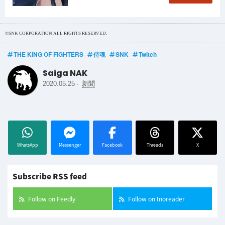
©SNK CORPORATION ALL RIGHTS RESERVED.
THE KING OF FIGHTERS
侍魂
SNK
Twitch
Saiga NAK
-
2020.05.25
新聞
WhatsApp
Messenger
Facebook
Threads
X
Subscribe RSS feed
Follow on Feedly
Follow on Inoreader