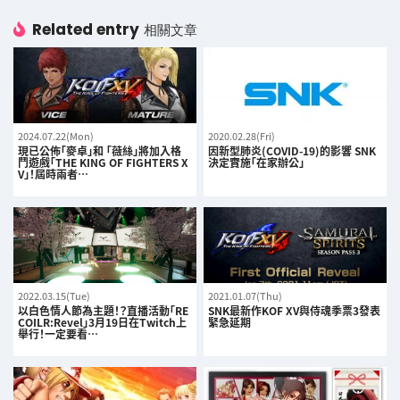
Related entry
相關文章
2024.07.22(Mon)
2020.02.28(Fri)
現已公佈「麥卓」和 「薇絲」將加入格
因新型肺炎(COVID-19)的影響 SNK
鬥遊戲「THE KING OF FIGHTERS X
決定實施「在家辦公」
V」！屆時兩者…
2022.03.15(Tue)
2021.01.07(Thu)
以白色情人節為主題！？直播活動「RE
SNK最新作KOF XV與侍魂季票3發表
COILR:Revel」3月19日在Twitch上
緊急延期
舉行！一定要看…