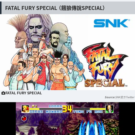
FATAL FURY SPECIAL （餓狼傳說SPECIAL）
FATAL FURY SPECIAL
SNK官方Twitter