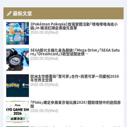
最新文章
《Pokémon Pokopia》首場實體活動「噗嚕噗嚕海底小
鎮」in 橫濱紅磚倉庫搶先直擊
2026.08.05(Wed)
SEGA歷代主機化身為腕錶！「Mega Drive」「SEGA Satu
rn」「Dreamcast」3款型號開放預…
2026.08.05(Wed)
歐洲太空總署與「寶可夢」合作。與寶可夢一同慶祝2026
年世界太空周
2026.08.05(Wed)
「Pixio」確定參展東京電玩展2026！體驗理想中的遊戲房
間
2026.08.05(Wed)