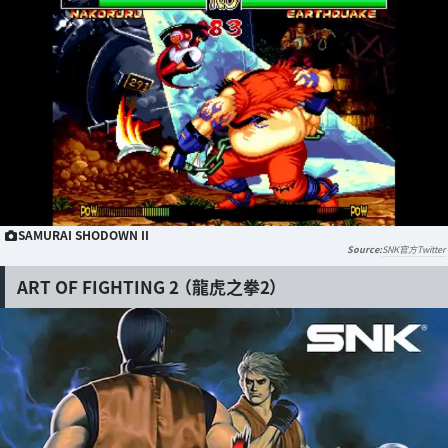
SAMURAI SHODOWN II
SNK官方Twitter
ART OF FIGHTING 2 （龍虎之拳2）