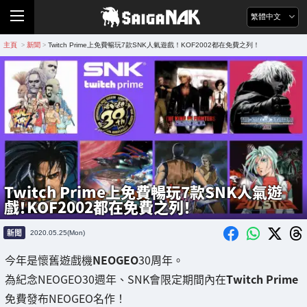
繁體中文
主頁
新聞
Twitch Prime上免費暢玩7款SNK人氣遊戲！KOF2002都在免費之列！
>
>
Twitch Prime上免費暢玩7款SNK人氣遊
戲！KOF2002都在免費之列！
新聞
2020.05.25(Mon)
今年是懷舊遊戲機
NEOGEO
30周年。
為紀念NEOGEO30週年、SNK會限定期間內在
Twitch Prime
免費發布NEOGEO名作！