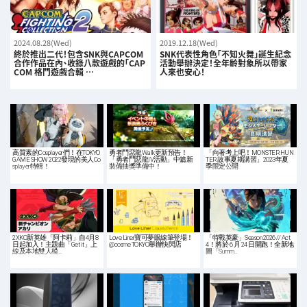
2024.08.28(Wed)
2019.12.18(Wed)
終於推出二代！包含SNK與CAPCOM
SNK代表性角色「不知火舞」誕生紀念
合作作品在內、收錄八款遊戲的「CAP
活動舉辦決定！全年齡對象所以帶家
COM 格鬥遊戲合輯 …
人來也安心！
高質素的Cosplayer們！在TOKYO
勇者鬥惡龍Walk更新預告！
「向著考上吧！MONSTER HUN
GAME SHOW 2022發現的美人Co
「勇者鬥惡龍IV活動」中篇新
TER 故事夏期講習」2023年夏
splayer特輯！
裝備抽獎準備中！
季限定公開
2XKO新英雄「阿卡莉」自4月8
Love Liner寶可夢眼線筆登場！
「特戰英豪」Season 2026 // Act
日起加入！主題曲「Get it」上
@cosme TOKYO舉辦快閃店
4！將於 6 月 24 日開跑！全新地
線及本地雙人模…
圖「Summ…