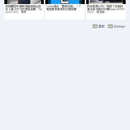
高階機型中擁有同級效能以及
Twitter推出「贊助功能」！？
對於創業公司！我買了佳能的
史上最小尺寸的電競桌機「Pre
電競業界會受到什麼影響
激光多功能打印機“Satera MF857
sence CAGE」發售…
0Cdw”，就這樣…
雷蛇
Disney+