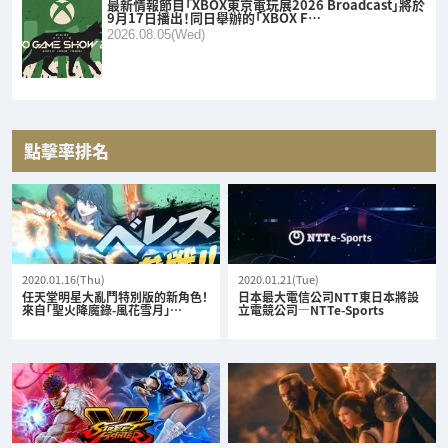
最新情報節目「XBOX東京電玩展2026 Broadcast」將於
9月17日播出！同日舉辦的「XBOX F…
2026.08.05(Wed)
點擊率排名
2020.01.16(Thu)
2020.01.21(Tue)
任天堂明星大亂鬥特別版的新角色！
日本最大電信公司NTT東日本將設
來自「聖火降魔錄-風花雪月」…
立電競公司—NTTe-Sports