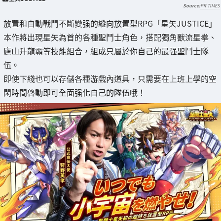
PR TIMES
放置和自動戰鬥不斷變强的縱向放置型RPG「星矢JUSTICE」
本作將出現星矢為首的各種聖鬥士角色，搭配獨角獸流星拳、
廬山升龍霸等技能組合，組成只屬於你自己的最强聖鬥士隊
伍。
即使下綫也可以存儲各種游戲內道具，只需要在上班上學的空
閑時間啓動即可全面强化自己的隊伍哦！