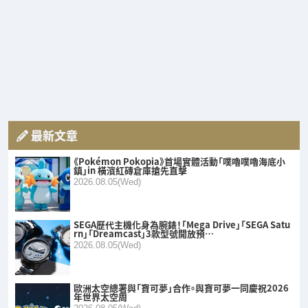
最新文章
《Pokémon Pokopia》首場實體活動「噗嚕噗嚕海底小
鎮」in 橫濱紅磚倉庫搶先直擊
2026.08.05(Wed)
SEGA歷代主機化身為腕錶！「Mega Drive」「SEGA Satu
rn」「Dreamcast」3款型號開放預…
2026.08.05(Wed)
歐洲太空總署與「寶可夢」合作。與寶可夢一同慶祝2026
年世界太空周