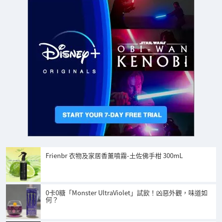
Frienbr 衣物及家居香薰噴霧-土佐佛手柑 300mL
0卡0糖「Monster UltraViolet」試飲！凶惡外觀，味道如
何？