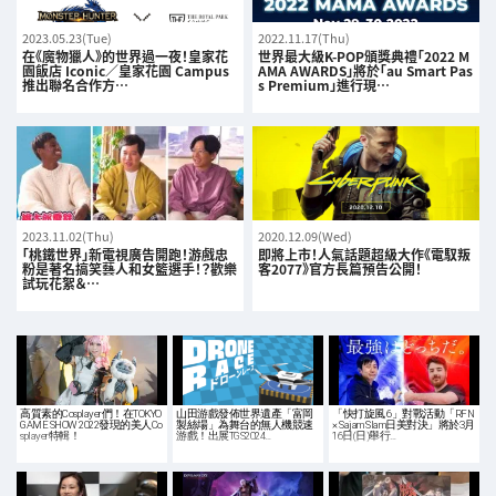
2023.05.23(Tue)
2022.11.17(Thu)
在《魔物獵人》的世界過一夜！皇家花
世界最大級K-POP頒獎典禮「2022 M
園飯店 Iconic／皇家花園 Campus
AMA AWARDS」將於「au Smart Pas
推出聯名合作方…
s Premium」進行現…
2023.11.02(Thu)
2020.12.09(Wed)
「桃鐵世界」新電視廣告開跑！游戲忠
即將上市！人氣話題超級大作《電馭叛
粉是著名搞笑藝人和女籃選手！？歡樂
客2077》官方長篇預告公開！
試玩花絮＆…
高質素的Cosplayer們！在TOKYO
山田游戲發佈世界遺產「富岡
「快打旋風 6」對戰活動「RFN
GAME SHOW 2022發現的美人Co
製絲場」為舞台的無人機競速
× Sajam Slam日美對決」將於3月
splayer特輯！
游戲！出展TGS2024…
16日(日)舉行…