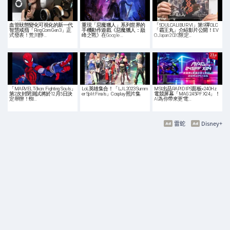
血管狀態變化可視化的新一代
重現「惡魔獵人」系列世界的
「SOULCALIBUR VI」第9彈DLC
智慧戒指「RingConn Gen 3」正
手機動作遊戲《惡魔獵人：巔
「霸王丸」介紹影片公開！EV
式發表！荒川靜…
峰之戰》在Google …
O Japan 2020限定…
「MARVEL Tōkon: Fighting Souls」
LoL英雄集合！「LJL 2023 Summ
MSI出品RAPID IPS面板×240Hz
第2次封閉測試將於12月5日決
er Split Finals」Cosplay照片集
電競屏幕「MAG 245PF X24」！
定舉辦！蜘…
AI為你帶來更“電…
雷蛇
Disney+