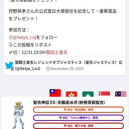
狩野英孝さんの公式宣伝大使就任を記念して、豪華賞品
をプレゼント！
参加方法：
①
@Seiya_Loj
をフォロー
②この投稿をリポスト
〆切：12/31 23:59
#聖闘士星矢
— 聖闘士星矢レジェンドオブジャスティス（星矢ジャスティス）公
式 (@Seiya_LoJ)
December 25, 2023
聖衣神話 EX：天鵝座冰河（終極青銅聖衣）
前往「蝦皮購物」購買
前往「Yahoo!購物中心」購買
前往「樂天市場」購買