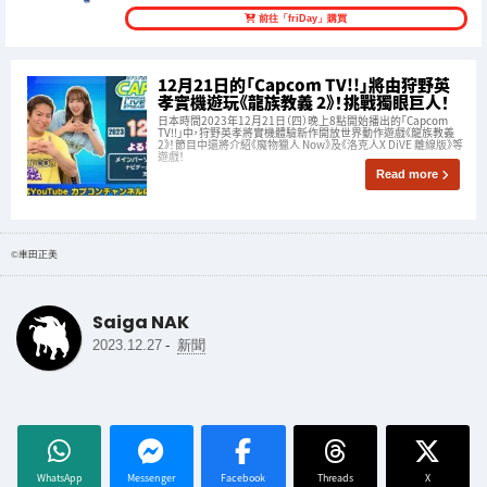
前往「friDay」購買
12月21日的「Capcom TV!!」將由狩野英
孝實機遊玩《龍族教義 2》！挑戰獨眼巨人！
日本時間2023年12月21日（四）晚上8點開始播出的「Capcom
TV!!」中，狩野英孝將實機體驗新作開放世界動作遊戲《龍族教義
2》！節目中還將介紹《魔物獵人 Now》及《洛克人X DiVE 離線版》等
遊戲！
Read more
©車田正美
Saiga NAK
-
2023.12.27
新聞
WhatsApp
Messenger
Facebook
Threads
X