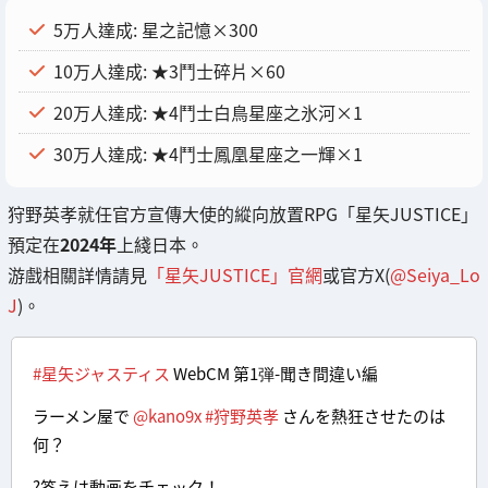
5万人達成: 星之記憶×300
10万人達成: ★3鬥士碎片×60
20万人達成: ★4鬥士白鳥星座之氷河×1
30万人達成: ★4鬥士鳳凰星座之一輝×1
狩野英孝就任官方宣傳大使的縱向放置RPG「星矢JUSTICE」
預定在
2024年
上綫日本。
游戲相關詳情請見
「星矢JUSTICE」官網
或官方X(
@Seiya_Lo
J
)。
#星矢ジャスティス
WebCM 第1弾-聞き間違い編
ラーメン屋で
@kano9x
#狩野英孝
さんを熱狂させたのは
何？
?答えは動画をチェック！