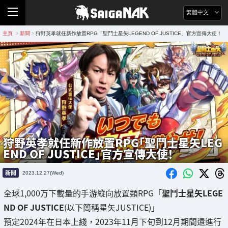
繁體中文
主頁
新聞
狩野英孝就任新作放置RPG「聖鬥士星矢LEGEND OF JUSTICE」官方宣傳大使！
>
>
狩野英孝就任新作放置RPG「聖鬥士星矢LEG
END OF JUSTICE」官方宣傳大使！
新聞
2023.12.27(Wed)
全球1,000万下載量的手游縱向放置類RPG「
聖鬥士星矢LEGE
ND OF JUSTICE
(以下簡稱星矢JUSTICE)」
預定2024年在日本上綫，2023年11月下旬到12月期間還進行