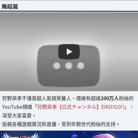
舞蹈篇
狩野英孝不僅是超人氣搞笑藝人，還擁有超過
200万人
粉絲的
YouTube頻道「
狩野英孝【公式チャンネル】EIKO!GO!!
」，
深受大家喜愛。
投稿各種游戲實況和直播，受到年輕世代粉絲的支持。