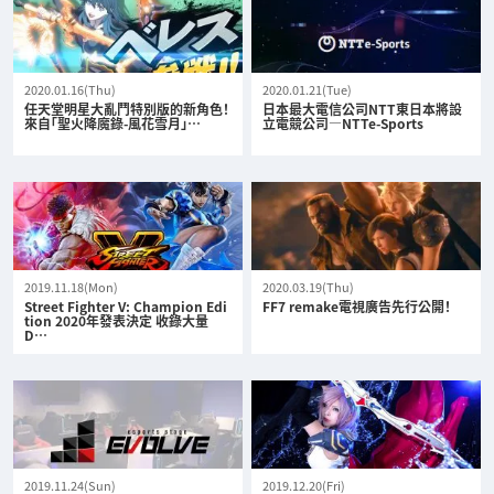
2020.01.16(Thu)
2020.01.21(Tue)
任天堂明星大亂鬥特別版的新角色！
日本最大電信公司NTT東日本將設
來自「聖火降魔錄-風花雪月」…
立電競公司—NTTe-Sports
2019.11.18(Mon)
2020.03.19(Thu)
Street Fighter V: Champion Edi
FF7 remake電視廣告先行公開！
tion 2020年發表決定 收錄大量
D…
2019.11.24(Sun)
2019.12.20(Fri)