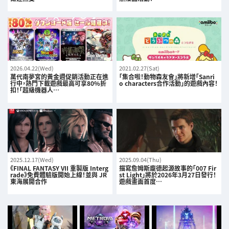
2026.04.22(Wed)
2021.02.27(Sat)
萬代南夢宮的黃金週促銷活動正在進
「集合啦！動物森友會」將新增「Sanri
行中，熱門下載遊戲最高可享80%折
o characters合作活動」的遊戲內容！
扣！「超級機器人…
2025.12.17(Wed)
2025.09.04(Thu)
《FINAL FANTASY VII 重製版 Interg
描寫詹姆斯龐德起源故事的「007 Fir
rade》免費體驗版開始上線！並與 JR
st Light」將於2026年3月27日發行！
東海展開合作
遊戲畫面首度…