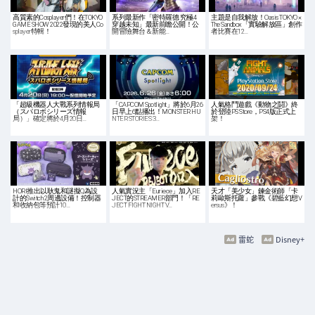
高質素的Cosplayer們！在TOKYO
系列最新作「密特羅德 究極4
主題是自我解放！Oasis TOKYO ×
GAME SHOW 2022發現的美人Co
穿越未知」最新前瞻公開！公
The Sandbox「實驗解放區」創作
splayer特輯！
開冒險舞台＆新能…
者比賽在12…
「超級機器人大戰系列情報局
「CAPCOM Spotlight」將於6月26
人氣格鬥遊戲《動物之鬪》終
（スパロボシリーズ情報
日早上6點播出！MONSTER HU
於登陸PS Store，PS4版正式上
局）」確定將於4月20日…
NTER STORIES 3…
架！
HORI推出以耿鬼和謎擬Q為設
人氣實況主「Euriece」加入RE
天才「美少女」鍊金術師「卡
計的Switch 2周邊設備！控制器
JECT的STREAMER部門！「RE
莉歐斯托蘿」參戰《碧藍幻想V
和收納包等預計10…
JECT FIGHT NIGHT V…
ersus》！
雷蛇
Disney+