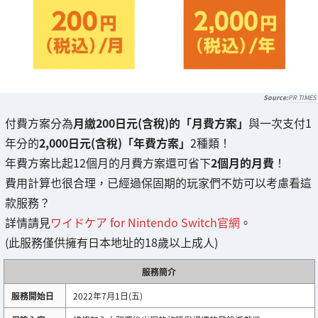
PR TIMES
付費方案分為
月繳200日元(含稅)的「月費方案」
與一次支付1
年分的
2,000日元(含稅)「年費方案」
2種類！
年費方案比起12個月的月費方案還可省下
2個月的月費
！
費用計算也很合理，已經過保固期的玩家們不妨可以考慮看這
款服務？
詳情請見
ワイドケア for Nintendo Switch官網
。
(此服務僅供擁有日本地址的18歲以上成人)
服務簡介
服務開始日
2022年7月1日(五)