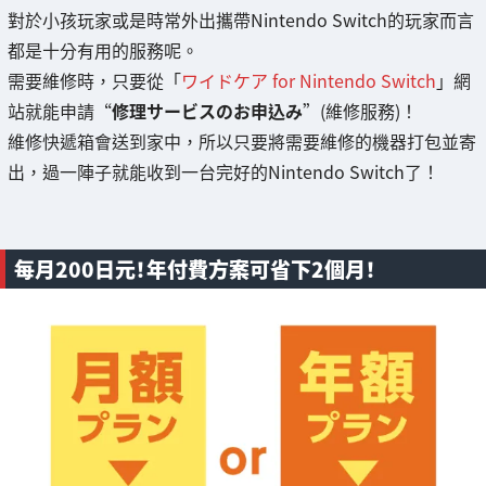
對於小孩玩家或是時常外出攜帶Nintendo Switch的玩家而言
都是十分有用的服務呢。
需要維修時，只要從「
ワイドケア for Nintendo Switch
」網
站就能申請“
修理サービスのお申込み
”(維修服務)！
維修快遞箱會送到家中，所以只要將需要維修的機器打包並寄
出，過一陣子就能收到一台完好的Nintendo Switch了！
每月200日元！年付費方案可省下2個月！