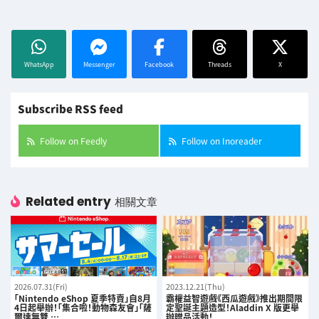
WhatsApp
Messenger
Facebook
Threads
X
Subscribe RSS feed
Follow on Feedly
Follow on Inoreader
Related entry
相關文章
2026.07.31(Fri)
2023.12.21(Thu)
「Nintendo eShop 夏季特賣」自8月
霸權益智遊戲《西瓜遊戲》推出期間限
4日起舉辦！「集合啦！動物森友會」「薩
定聖誕主題造型！Aladdin X 版更舉
爾達無雙 …
辦贈品活動！