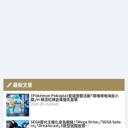
最新文章
《Pokémon Pokopia》首場實體活動「噗嚕噗嚕海底小
鎮」in 橫濱紅磚倉庫搶先直擊
2026.08.05(Wed)
SEGA歷代主機化身為腕錶！「Mega Drive」「SEGA Satu
rn」「Dreamcast」3款型號開放預…