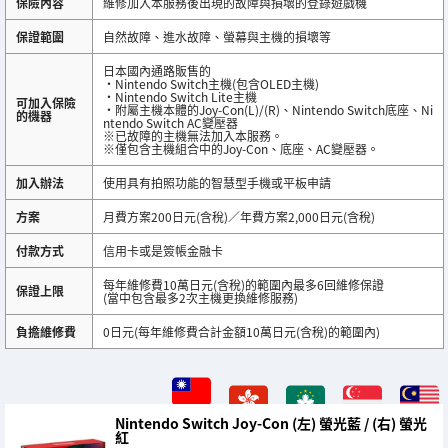
保險內容
維修加入本服務後出現的故障與損壞的登錄遊戲機
保證範圍
自然故障、進水故障、螢幕與主機的損壞等
日本國內通路販售的
・Nintendo Switch主機(包含OLED主機)
・Nintendo Switch Lite主機
可加入保險
・附屬主機本體的Joy-Con(L)/(R)、Nintendo Switch底座、Ni
的機器
ntendo Switch AC變壓器
※已故障的主機無法加入本服務。
※僅包含主機組合中的Joy-Con、底座、AC變壓器。
加入辦法
使用具有拍照功能的智慧型手機或平板申請
方案
月費方案200日元(含稅)／年費方案2,000日元(含稅)
付款方式
信用卡或是簽帳金融卡
每年維修費10萬日元(含稅)的範圍內最多6回維修保證
保證上限
(當中包含最多2次主機更換維修服務)
負擔維修費
0日元(每年維修費合計金額10萬日元(含稅)的範圍內)
Nintendo Switch Joy-Con (左) 螢光藍 / (右) 螢光
紅