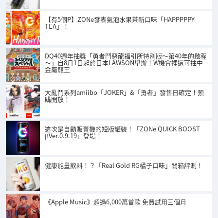
【有5個P】ZONe發表氣泡水果茶新口味「HAPPPPPY
TEA」！
DQ40週年抽獎「勇者鬥惡龍福引所特別版～第40年的啟程
～」自8月1日起於日本LAWSON舉辦！W機會裡還可抽中
金屬龍王
大亂鬥系列amiibo「JOKER」&「勇者」發售日確定！預
購開放！
這次是自動販賣機的短版罐裝！「ZONe QUICK BOOST
βVer.0.9.19」登場！
健康能量飲料！？「Real Gold RG橘子口味」開箱評測！
《Apple Music》超過6,000萬首歌 免費試用三個月