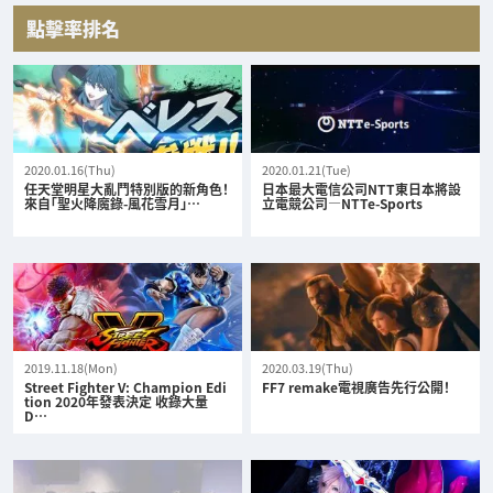
點擊率排名
2020.01.16(Thu)
2020.01.21(Tue)
任天堂明星大亂鬥特別版的新角色！
日本最大電信公司NTT東日本將設
來自「聖火降魔錄-風花雪月」…
立電競公司—NTTe-Sports
2019.11.18(Mon)
2020.03.19(Thu)
Street Fighter V: Champion Edi
FF7 remake電視廣告先行公開！
tion 2020年發表決定 收錄大量
D…