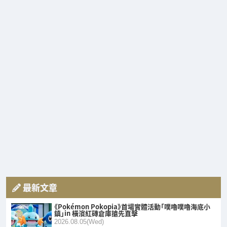
最新文章
《Pokémon Pokopia》首場實體活動「噗嚕噗嚕海底小
鎮」in 橫濱紅磚倉庫搶先直擊
2026.08.05(Wed)