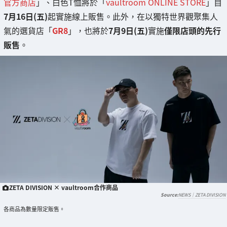
官方商店
」、白色T恤將於「
vaultroom ONLINE STORE
」自
7月16日(五)
起實施線上販售。此外，在以獨特世界觀聚集人
氣的選貨店「
GR8
」，也將於
7月9日(五)
實施
僅限店頭的先行
販售
。
ZETA DIVISION × vaultroom合作商品
NEWS｜ZETA DIVISION
各商品為數量限定販售。