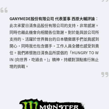
GANYMEDE股份有限公司 代表董事 西原大輔評論
：
此次承蒙日清食品股份有限公司的支持，非常感謝。
同時也藉此機會向相關各位致謝。對於能與該公司所
支持的、活躍於世界舞台的日本驕傲選手們並肩感到
開心，同時我也包含選手・工作人員全體也感受到責
任。我們將懷抱日清食品所提倡的「HUNGRY TO W
IN (向世界，吃過去。)」精神，持續對頂點進行無止
境的挑戰。