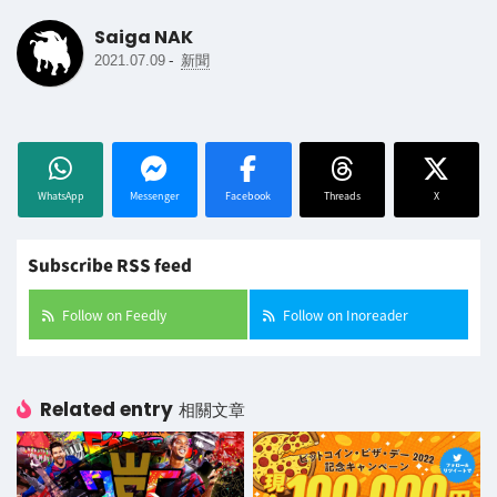
Saiga NAK
-
2021.07.09
新聞
WhatsApp
Messenger
Facebook
Threads
X
Subscribe RSS feed
Follow on Feedly
Follow on Inoreader
Related entry
相關文章