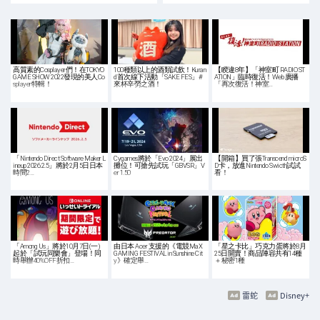
高質素的Cosplayer們！在TOKYO
100種類以上的酒類試飲！Kuran
【睽違8年】「神室町 RADIO ST
GAME SHOW 2022發現的美人Co
d首次線下活動「SAKE FES」#
ATION」臨時復活！Web 廣播
splayer特輯！
來杯辛勞之酒！
「再次復活！神室…
「Nintendo Direct Software Maker L
Cygames將於「Evo 2024」展出
【開箱】買了張Transcend microS
ineup 2026.2.5」將於2月5日日本
攤位！可搶先試玩「GBVSR」V
D卡，放進Nintendo Swicth試試
時間2…
er 1.50
看！
「Among Us」將於10月7日(一)
由日本 Acer 支援的《電競MaX
「星之卡比」巧克力蛋將於8月
起於「試玩同樂會」登場！同
GAMING FESTIVAL in Sunshine Cit
25日開賣！商品陣容共有14種
時舉辦40%OFF折扣…
y》確定舉…
＋秘密1種
雷蛇
Disney+