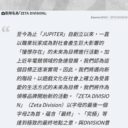
新隊名為「ZETA DIVISION」
NEWS｜ZETA DIVISION
至今為止「JUPITER」自創立以來，一直
以職業玩家成為對社會產生巨大影響的
「憧憬存在」的未來為目標進行活動。加
上近年電競領域的急速發展，我們認為這
個目標正逐漸實現。因此，我們將邁向新
的階段。以遊戲文化在社會上確立為受喜
愛的生活方式的未來為目標，我們將作為
領導品牌開始新的活動。「ZETA DIVISIO
N」（Zeta Division）以字母的最後一個
字母Z為首，蘊含「最終」、「究極」等
達到極致的最終地點之意，與DIVISION意