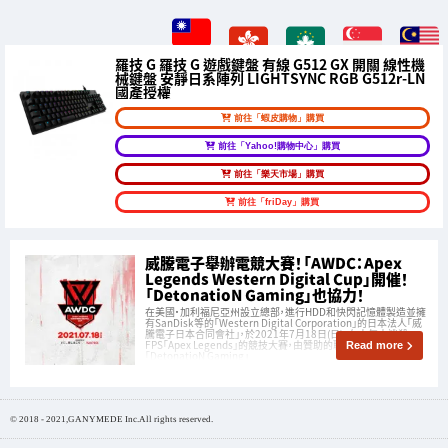
羅技 G 羅技 G 遊戲鍵盤 有線 G512 GX 開關 線性機
械鍵盤 安靜日系陣列 LIGHTSYNC RGB G512r-LN
國產授權
前往「蝦皮購物」購買
前往「Yahoo!購物中心」購買
前往「樂天市場」購買
前往「friDay」購買
威騰電子舉辦電競大賽！「AWDC：Apex
Legends Western Digital Cup」開催！
「DetonatioN Gaming」也協力！
在美國·加利福尼亞州設立總部，進行HDD和快閃記憶體製造並擁
有SanDisk等的「Western Digital Corporation」的日本法人「威
騰電子日本合同會社」，於2021年7月18日(日)，在人氣大逃殺
FPS「Apex Legends」的競技大賽，由贊助的職業電競隊伍
Read more
「DetonatioN Gaming」
© 2018 - 2021,GANYMEDE Inc.All rights reserved.