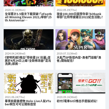
2020.11.16(Mon)
2022.05.19(Thu)
全球累計3.5億次下載突破！「eFootb
現金100,000日圓等你拿！bitbank
all Winning Eleven 2021」舉辦「25
舉辦「比特幣披薩日2022紀念活動」！
th Anniversar…
2024.04.24(Wed)
2019.07.31(Wed)
《黎明死線》推出「學術書19：壯麗」並
大亂鬥SP新增內容，勇者鬥惡龍「勇
將於4月24日上線！全新修改器「混沌
者」開始配信！
洗牌」即將…
2021.06.24(Thu)
2020.09.16(Wed)
畢業前最後禮物 Holo Live人氣VTu
初代《電車GO》推出手遊版試玩！
ber桐生可可公開新造型