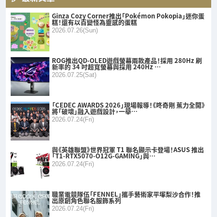
Ginza Cozy Corner推出「Pokémon Pokopia」迷你蛋
糕！還有以百變怪為靈感的蛋糕
2026.07.26(Sun)
ROG推出QD-OLED遊戲螢幕兩款產品！採用 280Hz 刷
新率的 34 吋超寬螢幕與採用 240Hz …
2026.07.25(Sat)
「CEDEC AWARDS 2026」現場報導！《咚奇剛 蕉力全開》
將「破壞」融入遊戲設計，一舉…
2026.07.24(Fri)
與《英雄聯盟》世界冠軍 T1 聯名顯示卡登場！ASUS 推出
「T1-RTX5070-O12G-GAMING」與…
2026.07.24(Fri)
職業電競隊伍「FENNEL」攜手藝術家平塚梨沙合作！推
出原創角色聯名服飾系列
2026.07.24(Fri)