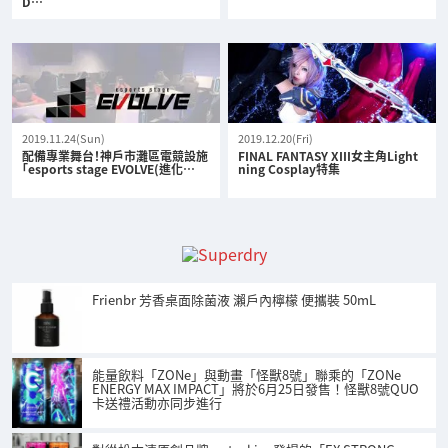
D…
2019.11.24(Sun)
2019.12.20(Fri)
配備專業舞台！神戶市灘區電競設施
FINAL FANTASY XIII女主角Light
「esports stage EVOLVE(進化…
ning Cosplay特集
Frienbr 芳香桌面除菌液 瀨戶內檸檬 便攜裝 50mL
能量飲料「ZONe」與動畫「怪獸8號」聯乘的「ZONe
ENERGY MAX IMPACT」將於6月25日發售！怪獸8號QUO
卡送禮活動亦同步進行