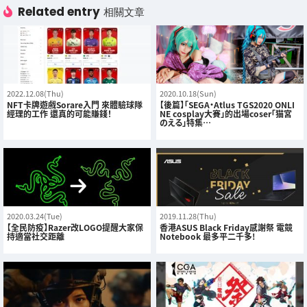
Related entry
相關文章
2022.12.08(Thu)
2020.10.18(Sun)
NFT卡牌遊戲Sorare入門 來體驗球隊
【後篇】「SEGA・Atlus TGS2020 ONLI
經理的工作 還真的可能賺錢！
NE cosplay大賽」的出場coser「猫宮
のえる」特集…
2020.03.24(Tue)
2019.11.28(Thu)
【全民防疫】Razer改LOGO提醒大家保
香港ASUS Black Friday感謝祭 電競
持適當社交距離
Notebook 最多平二千多!