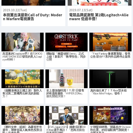
2019.10.22(Tue)
2019.07.13(Sat)
本田翼出演最新Call of Duty: Moder
電競品牌感謝祭 第2砲Logitech+Alie
n Warfare電視廣告
nware 低過半價！
高質素的Cosplayer們！在TOKYO G
體驗版「幽靈偵探 Demo」正式
「Final Fantasy 像素重製版」發售
AME SHOW 2022發現的美人Cospl
上線！新影片「教學預告」同步
公告 部分FF系列作品將停止販售
ayer特輯！
公開
《薩爾達傳說王國之淚》製作人
史上最強咖啡因！11月1日發售
真的做出來了！？Xbox型冰箱
青沼英二實機秀出林克的新能
的有蓋能量飲「HYPER ZONe」
「Xbox Mini Fridge」發布！
力！
搶先開箱評測！
《勝利女神：妮姬》為慶祝半年
【EVO Japan 2025】鐵拳8冠軍DR
SF聯盟前哨戰「開幕前夕 Division
週年，舉辦首屆人氣角色投票活
X Knee選手專訪！「想再次前往
對抗賽」的現場觀賽門票開賣！
動！並將免費…
巴基斯坦踢館…
全國各家永…