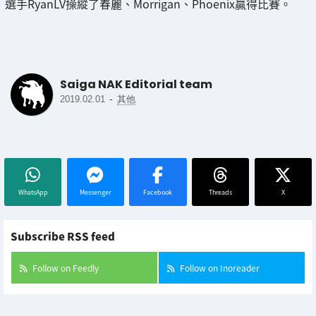
選手RyanLV操縱了春麗、Morrigan、Phoenix贏得比賽。
Saiga NAK Editorial team
-
2019.02.01
其他
WhatsApp
Messenger
Facebook
Threads
X
Subscribe RSS feed
Follow on Feedly
Follow on Inoreader