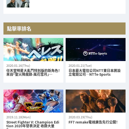
點擊率排名
2020.01.16(Thu)
2020.01.21(Tue)
任天堂明星大亂鬥特別版的新角色！
日本最大電信公司NTT東日本將設
來自「聖火降魔錄-風花雪月」…
立電競公司—NTTe-Sports
2019.11.18(Mon)
2020.03.19(Thu)
Street Fighter V: Champion Edi
FF7 remake電視廣告先行公開！
tion 2020年發表決定 收錄大量