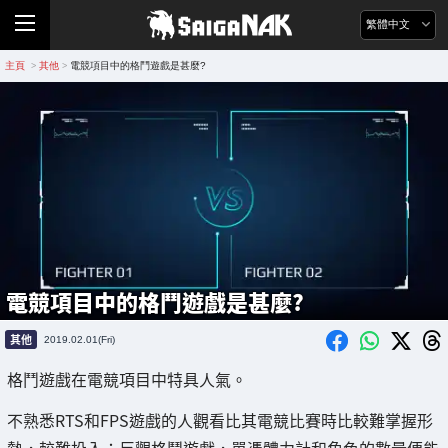
繁體中文
主頁
其他
電競項目中的格鬥遊戲是甚麼?
>
>
電競項目中的格鬥遊戲是甚麼?
其他
2019.02.01(Fri)
格鬥遊戲在電競項目中特具人氣。
不熟悉RTS和FPS遊戲的人觀看比其電競比賽時比較難掌握形
勢，較難投入；反觀格鬥遊戲，單憑體力計和角色的數量便能