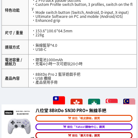
・2 Pro back paddle buttons
・Custom Profile switch button, 3 profiles, switch on the fl
y
特色功能
・Mode switch button (Switch, Android, D-input, X-input)
・Ultimate Software on PC and mobile (Android/iOS)
・Enhanced grip
・153.6*100.6*64.5mm
尺寸 / 重量
・228g
・無線藍芽®4.0
連接方式
・USB-C
電池容量 /
・鋰電池1000mAh
續航力
・充電4小時一次可遊玩20小時
・8BitDo Pro 2 藍芽遊戲手把
產品內容
・USB 纜線
・產品使用手冊
八位堂 8BitDo SN30 PRO+ 無線手把
前往「蝦皮購物」購買
前往「Yahoo!購物中心」購買
前往「樂天市場」購買