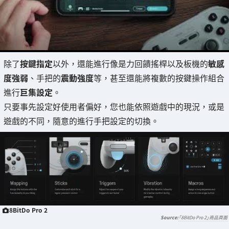
除了
按鍵指定
以外，還能進行像是力回饋搖桿以及板機的
敏感
度強弱
、手把的
震動強度
等，甚至還能將複數的按鍵操作組合
進行
巨集設定
。
只要事先設定好使用者偏好，您也能依照遊戲中的現況，或是
遊戲的不同，隨意的進行手把設定的切換。
8BitDo Pro 2
「8BitDo Pro 2」商品頁面