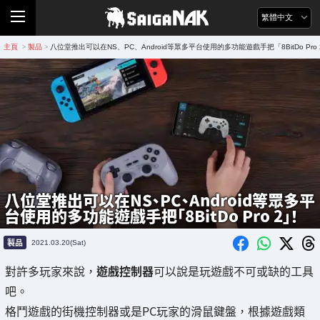
繁體中文
主頁
製品
八位堂推出可以在NS、PC、Android等眾多平台使用的多功能遊戲手把「8BitDo Pro
>
>
八位堂推出可以在NS、PC、Android等眾多平
台使用的多功能遊戲手把「8BitDo Pro 2」！
製品
2021.03.20(Sat)
對許多玩家來說，
遊戲控制器
可以說是玩遊戲不可或缺的工具
吧。
格鬥遊戲的街機控制器或是PC玩家的滑鼠鍵盤，根據遊戲類