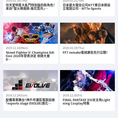
2020.01.16(Thu)
2020.01.21(Tue)
任天堂明星大亂鬥特別版的新角色！
日本最大電信公司NTT東日本將設
來自「聖火降魔錄-風花雪月」…
立電競公司—NTTe-Sports
2019.11.18(Mon)
2020.03.19(Thu)
Street Fighter V: Champion Edi
FF7 remake電視廣告先行公開！
tion 2020年發表決定 收錄大量
D…
2019.11.24(Sun)
2019.12.20(Fri)
配備專業舞台！神戶市灘區電競設施
FINAL FANTASY XIII女主角Light
「esports stage EVOLVE(進化…
ning Cosplay特集