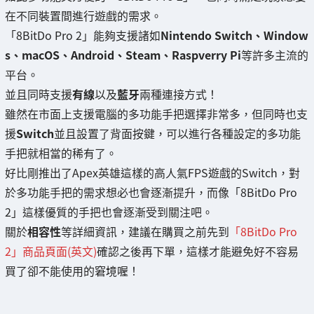
在不同裝置間進行遊戲的需求。
「8BitDo Pro 2」能夠支援諸如
Nintendo Switch、Window
s、macOS、Android、Steam、Raspverry Pi
等許多主流的
平台。
並且同時支援
有線
以及
藍牙
兩種連接方式！
雖然在市面上支援電腦的多功能手把選擇非常多，但同時也支
援
Switch
並且設置了背面按鍵，可以進行各種設定的多功能
手把就相當的稀有了。
好比剛推出了Apex英雄這樣的高人氣FPS遊戲的Switch，對
於多功能手把的需求想必也會逐漸提升，而像「8BitDo Pro
2」這樣優質的手把也會逐漸受到關注吧。
關於
相容性
等詳細資訊，建議在購買之前先到
「8BitDo Pro
2」商品頁面(英文)
確認之後再下單，這樣才能避免好不容易
買了卻不能使用的窘境喔！