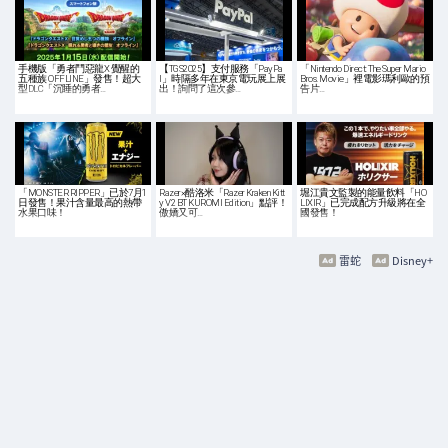
手機版「勇者鬥惡龍X 覺醒的
【TGS2025】支付服務「PayPa
「Nintendo Direct: The Super Mario
五種族 OFFLINE」發售！超大
l」時隔多年在東京電玩展上展
Bros. Movie」裡電影瑪利歐的預
型DLC「沉睡的勇者…
出！詢問了這次參…
告片…
「MONSTER RIPPER」已於7月1
Razer×酷洛米「Razer Kraken Kitt
堀江貴文監製的能量飲料「HO
日發售！果汁含量最高的熱帶
y V2 BT KUROMI Edition」點評！
LIXIR」已完成配方升級將在全
水果口味！
傲嬌又可…
國發售！
雷蛇
Disney+