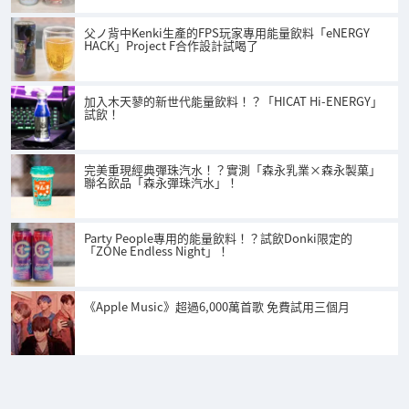
父ノ背中Kenki生產的FPS玩家專用能量飲料「eNERGY
HACK」Project F合作設計試喝了
加入木天蓼的新世代能量飲料！？「HICAT Hi-ENERGY」
試飲！
完美重現經典彈珠汽水！？實測「森永乳業×森永製菓」
聯名飲品「森永彈珠汽水」！
Party People專用的能量飲料！？試飲Donki限定的
「ZONe Endless Night」！
《Apple Music》超過6,000萬首歌 免費試用三個月