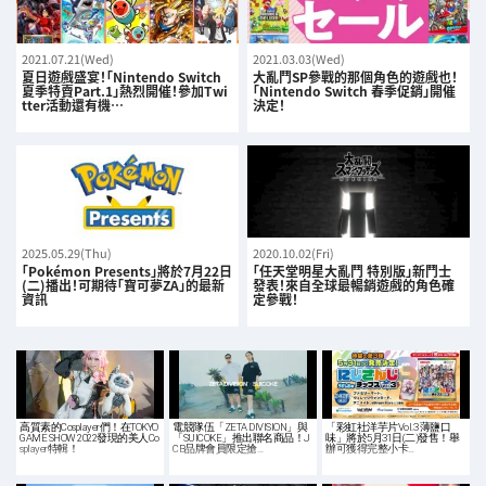
2021.07.21(Wed)
2021.03.03(Wed)
夏日遊戲盛宴！「Nintendo Switch
大亂鬥SP參戰的那個角色的遊戲也！
夏季特賣Part.1」熱烈開催！參加Twi
「Nintendo Switch 春季促銷」開催
tter活動還有機…
決定！
2025.05.29(Thu)
2020.10.02(Fri)
「Pokémon Presents」將於7月22日
「任天堂明星大亂鬥 特別版」新鬥士
(二)播出！可期待「寶可夢ZA」的最新
發表！來自全球最暢銷遊戲的角色確
資訊
定參戰！
高質素的Cosplayer們！在TOKYO
電競隊伍「ZETA DIVISION」與
「彩虹社洋芋片Vol.3 薄鹽口
GAME SHOW 2022發現的美人Co
「SUICOKE」推出聯名商品！J
味」將於5月31日(二)發售！舉
splayer特輯！
CB品牌會員限定搶…
辦可獲得完整小卡…