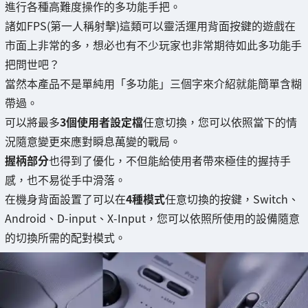
進行各種高難度操作的多功能手把。
諸如FPS(第一人稱射擊)這類可以靈活運用背面按鍵的遊戲在
市面上非常的多，想必也有不少玩家也非常期待如此多功能手
把問世吧？
當然本產品不是單純用「多功能」三個字來介紹就能簡單含糊
帶過。
可以將最多
3個使用者設定檔
任意切換，您可以依照當下的情
況隨意變更來應對瞬息萬變的戰局。
握柄部分
也得到了優化，不但能給使用者帶來極佳的握持手
感，也不易從手中滑落。
在機身背面設置了可以在
4種模式
任意切換的按鍵，Switch、
Android、D-input、X-Input，您可以依照所使用的設備隨意
的切換所需的配對模式。