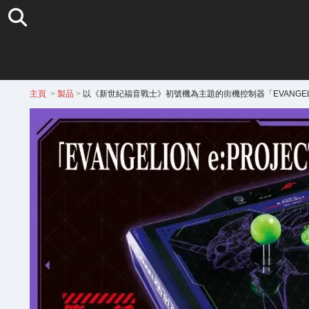
主頁
>
製品
>
以《新世紀福音戰士》初號機為主題的街機控制器「EVANGELION