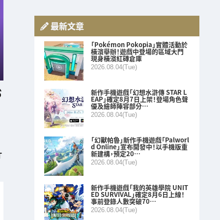
最新文章
「Pokémon Pokopia」實體活動於
橫濱舉辦！遊戲中登場的區域大門
現身橫濱紅磚倉庫
2026.08.04(Tue)
新作手機遊戲「幻想水滸傳 STAR L
EAP」確定8月7日上架！登場角色聲
優及繪師陣容部分…
2026.08.04(Tue)
「幻獸帕魯」新作手機遊戲「Palworl
d Online」宣布開發中！以手機版重
新建構，預定20…
T
2026.08.04(Tue)
新作手機遊戲「我的英雄學院 UNIT
ED SURVIVAL」確定8月6日上線！
事前登錄人數突破70…
2026.08.04(Tue)