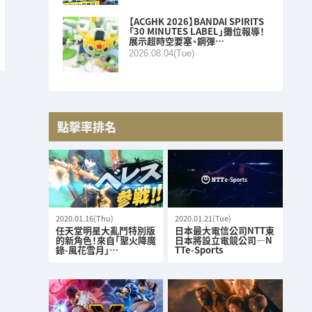
【ACGHK 2026】BANDAI SPIRITS
「30 MINUTES LABEL」攤位報導！
展示超時空要塞、鋼彈…
2026.08.04(Tue)
點擊率排名
2020.01.16(Thu)
2020.01.21(Tue)
任天堂明星大亂鬥特別版
日本最大電信公司NTT東
的新角色！來自「聖火降魔
日本將設立電競公司—N
錄-風花雪月」…
TTe-Sports