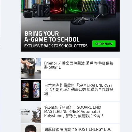
面
Frienbr 芳香桌面除菌液 瀨戶內檸檬 便攜
裝 500mL
日本國產能量飲料「SAMURAI ENERGY」
×《刀劍神域》動畫10週年聯名合作罐登
場！
第1彈為《尼爾》！SQUARE ENIX
MASTERLINE《NieR:Automata》
Polystone手辦系列預覽影片公開！
濃厚卻後味清爽？GHOST ENERGY EDC