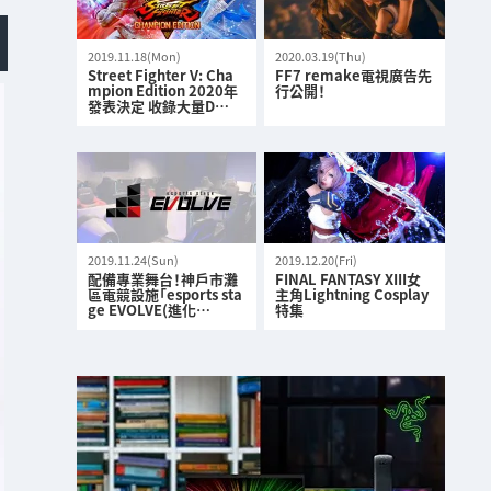
2019.11.18(Mon)
2020.03.19(Thu)
Street Fighter V: Cha
FF7 remake電視廣告先
mpion Edition 2020年
行公開！
發表決定 收錄大量D…
2019.11.24(Sun)
2019.12.20(Fri)
配備專業舞台！神戶市灘
FINAL FANTASY XIII女
區電競設施「esports sta
主角Lightning Cosplay
ge EVOLVE(進化…
特集