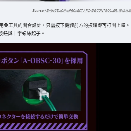
「EVANGELION e:PROJECT ARCADE CONTROLLER」產品頁
TROLLER」採用免工具的開合設計，只需按下機體前方的按鈕即可打開上蓋。
按鈕與十字螺絲起子。