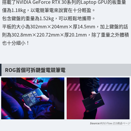
搭載了NVIDIA GeForce RTX 30系列的Laptop GPU的板重量
僅為1.18kg，以電競筆電來說實在十分輕盈。
包含鍵盤的重量為1.52kg，可以輕鬆地攜帶。
平板的大小為302mm×204mm×厚14.5mm，加上鍵盤的話
則為302.8mm×220.72mm×厚20.1mm，除了重量之外體積
也十分細小！
ROG首個可拆鍵盤電競筆電
ROG Flow Z13商品ページ