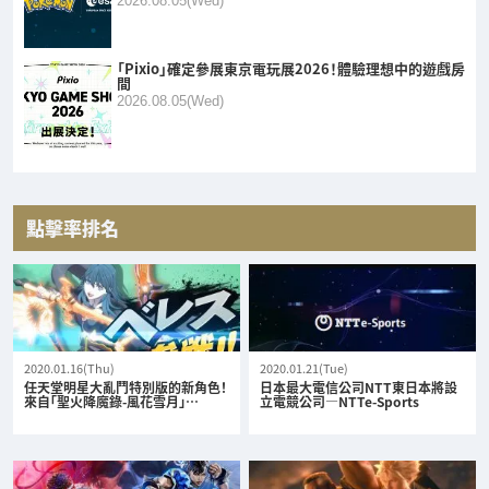
2026.08.05(Wed)
「Pixio」確定參展東京電玩展2026！體驗理想中的遊戲房
間
2026.08.05(Wed)
點擊率排名
2020.01.16(Thu)
2020.01.21(Tue)
任天堂明星大亂鬥特別版的新角色！
日本最大電信公司NTT東日本將設
來自「聖火降魔錄-風花雪月」…
立電競公司—NTTe-Sports