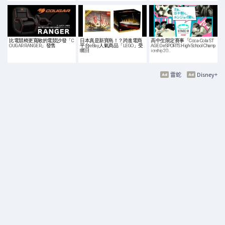
比電競椅更寬敞的電競沙發「C
日本真是新寶島！？跨進電商
高中生限定賽事「Coca-Cola ST
OUGAR RANGER」發售
平台eBay人氣商品「LEGO」受
AGE:0 eSPORTS High-School Champ
矚目
ionship 20…
雷蛇
Disney+