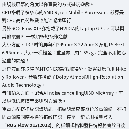
由調校屏幕的角度以你喜愛的方式遊玩遊戲。
CPU搭載了多核心的AMD Ryzen Mobile Porcessor，就算是
對CPU高負荷遊戲也能流暢地運行。
另外ROG Flow X13亦搭載了NVIDIA的Laptop GPU，可以與
其他電競PC一樣順暢地操作遊戲！
大小方面，13.4吋的屏幕和299mm×222mm×厚度15.8～1
6.95mm，大小一樣輕盈；重量亦只有1.35kg，完全不用擔心
過重的問題！
屏幕方面亦取得PANTONE認證も取得や、鍵盤對應Full N-ke
y Rollover，音響亦搭載了Dolby Atmos與High-Resolution
Audio Technology。
音訊輸入方面，配合AI noise cancelling與3D MicArray，可
以減低環境嘈音來與對方通話。
筆電亦配搭指紋認證功能，指紋認證感應器位於電源鍵，在打
開電源時同時亦進行指紋確認，達至一鍵式開機與登入！
「
ROG Flow X13(2022)
」的詳細規格和發售情報將會於日後