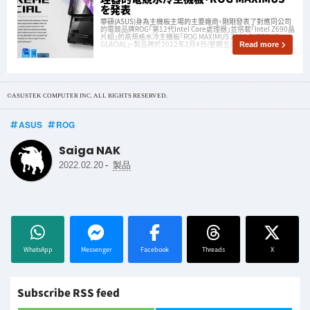
を発表
華碩(ASUS)身為主機板主場的主要廠商，剛剛發表了對應同公司
的電競品牌ROG「第12代Intel Core處理器」並搭載「Intel Z690晶
片組」的高規格水冷主機板「ROG MAXIMUS Z690 EXTREME
GLACIAL」。製品將於2022年2月4日(星期五)開始發售。
Read more
©ASUSTEK COMPUTER INC. ALL RIGHTS RESERVED.
ASUS
ROG
Saiga NAK
-
2022.02.20
製品
WhatsApp
Messenger
Facebook
Threads
X
Subscribe RSS feed