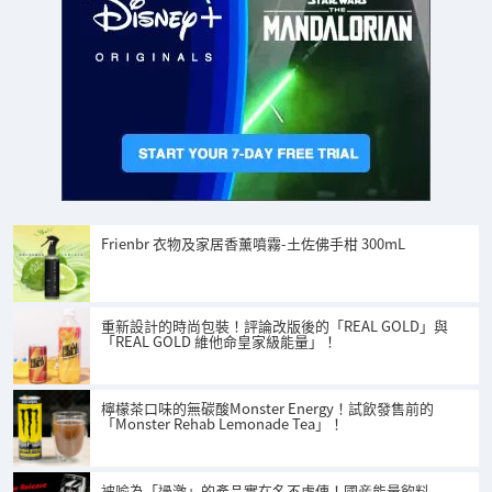
Frienbr 衣物及家居香薰噴霧-土佐佛手柑 300mL
重新設計的時尚包裝！評論改版後的「REAL GOLD」與
「REAL GOLD 維他命皇家級能量」！
檸檬茶口味的無碳酸Monster Energy！試飲發售前的
「Monster Rehab Lemonade Tea」！
被喻為「過激」的產品實在名不虛傳！國産能量飲料