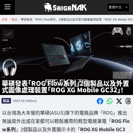
繁體中文
主頁
製品
華碩發表「ROG Flow系列」2個製品以及外置式圖像處理裝置「ROG XG Mobile GC
>
>
華碩發表「ROG Flow系列」2個製品以及外置
式圖像處理裝置「ROG XG Mobile GC32」！
製品
2022.02.20(Sun)
以台灣為大本營的華碩(ASUS)旗下的電競品牌「ROG」推出
無論是外出或在家都可以輕鬆攜帶的輕型電競筆電「
ROG Flo
w系列
」2個製品以及外置顯示卡的「
ROG XG Mobile GC3