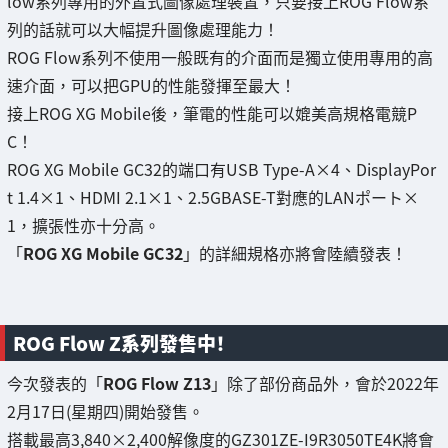
low系列專用的外置式圖像處理裝置，只要接上ROG Flow系
列的話就可以大幅提升圖像處理能力！
ROG Flow系列不使用一般既有的介面而是獨立使用專用的高
速介面，可以把GPU的性能發揮至最大！
接上ROG XG Mobile後，筆電的性能可以媲美高規格電競P
C！
ROG XG Mobile GC32的端口有USB Type-A×4、DisplayPor
t 1.4×1、HDMI 2.1×1、2.5GBASE-T對應的LANポート×
1，擴張性亦十分高。
「
ROG XG Mobile GC32
」的詳細規格亦將會陸續發表！
ROG Flow Z系列發售中！
今次發表的「
ROG Flow Z13
」除了部份商品外，會於2022年
2月17日(星期四)開始發售。
搭載最高3,840×2,400解像度的GZ301ZE-I9R3050TE4K將會