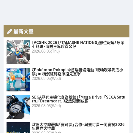
最新文章
【ACGHK 2026】「TAMASHII NATIONS」攤位報導！展示
七龍珠、海賊王等珍貴公仔
2026.08.06(Thu)
《Pokémon Pokopia》首場實體活動「噗嚕噗嚕海底小
鎮」in 橫濱紅磚倉庫搶先直擊
2026.08.05(Wed)
SEGA歷代主機化身為腕錶！「Mega Drive」「SEGA Satu
rn」「Dreamcast」3款型號開放預…
2026.08.05(Wed)
歐洲太空總署與「寶可夢」合作。與寶可夢一同慶祝2026
年世界太空周