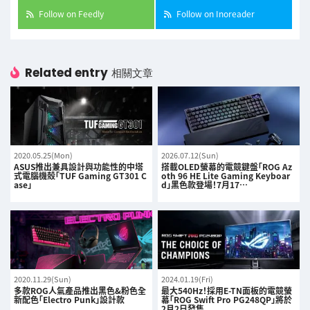
Follow on Feedly
Follow on Inoreader
Related entry
相關文章
2020.05.25(Mon)
2026.07.12(Sun)
ASUS推出兼具設計與功能性的中塔
搭載OLED螢幕的電競鍵盤「ROG Az
式電腦機殼「TUF Gaming GT301 C
oth 96 HE Lite Gaming Keyboar
ase」
d」黑色款登場！7月17…
2020.11.29(Sun)
2024.01.19(Fri)
多款ROG人氣產品推出黑色&粉色全
最大540Hz！採用E-TN面板的電競螢
新配色「Electro Punk」設計款
幕「ROG Swift Pro PG248QP」將於
2月2日發售