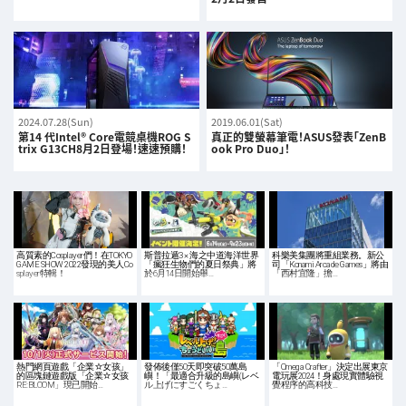
2024.07.28(Sun)
2019.06.01(Sat)
第14 代Intel® Core電競桌機ROG S
真正的雙螢幕筆電！ASUS發表「ZenB
trix G13CH8月2日登場！速速預購！
ook Pro Duo」！
高質素的Cosplayer們！在TOKYO
斯普拉遁3 × 海之中道海洋世界
科樂美集團將重組業務。新公
GAME SHOW 2022發現的美人Co
「瘋狂生物們的夏日祭典」將
司「Konami Arcade Games」將由
splayer特輯！
於6月14日開始舉…
「西村宜隆」擔…
熱門網頁遊戲「企業☆女孩」
發佈後僅50天即突破50萬島
「Omega Crafter」決定出展東京
的區塊鏈遊戲版「企業☆女孩
嶼！「最適合升級的島嶼(レベ
電玩展2024！身處現實體驗視
RE:BLOOM」現已開始…
ル上げにすごくちょ…
覺程序的高科技…