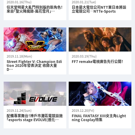
2020.01.16(Thu)
2020.01.21(Tue)
任天堂明星大亂鬥特別版的新角色！
日本最大電信公司NTT東日本將設
來自「聖火降魔錄-風花雪月」…
立電競公司—NTTe-Sports
2019.11.18(Mon)
2020.03.19(Thu)
Street Fighter V: Champion Edi
FF7 remake電視廣告先行公開！
tion 2020年發表決定 收錄大量
D…
2019.11.24(Sun)
2019.12.20(Fri)
配備專業舞台！神戶市灘區電競設施
FINAL FANTASY XIII女主角Light
「esports stage EVOLVE(進化…
ning Cosplay特集