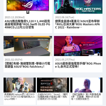
2023.12.20(Wed)
2022.08.16(Tue)
ASUS推出解像度5,120×1,440超寬
總獎金高達4萬美元！ASUS宣布舉辦
曲面電競屏幕「ROG Swift OLED PG
「R6S」亞洲大賽「ROG Masters APA
49WCD」12月22日發售
C 2022 - Rainbow…
2021.02.05(Fri)
2021.05.27(Thu)
【開箱】有線、無線雙對應，華碩小巧電
ASUS最新最強電競手機「ROG Phon
競鍵盤 ASUS「ROG Falchion」！
e 5」系列正式發佈！
高質素的Cosplayer們！在TOKYO
介紹MMORPG「Raven2」7種可
《快打旋風6》第 2 年新角色第
GAME SHOW 2022發現的美人Co
玩職業的影片提前公開！預先
4彈「艾蓮娜」將於6月5日登
splayer特輯！
註冊將於3月26日開…
場！治癒技能會怎…