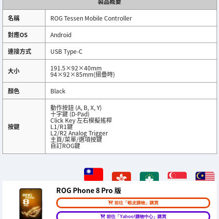
製品概要
名稱
ROG Tessen Mobile Controller
對應OS
Android
連接方式
USB Type-C
191.5×92×40mm
大小
94×92×85mm(摺疊時)
顏色
Black
動作按鈕 (A, B, X, Y)
十字鍵 (D-Pad)
Click Key 左右模擬搖桿
按鍵
L1/R1鍵
L2/R2 Analog Trigger
主頁/菜單/選項按鍵
自訂ROG鍵
ROG Phone 8 Pro 版
前往「蝦皮購物」購買
前往「Yahoo!購物中心」購買