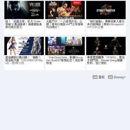
祝！「惡靈古堡」官方 Twitter
大亂鬥SP「一八使用方法」公
「快打旋風6」賽事冠軍入選日
突破 10 萬追隨者！抽選贈送倉
開！發布日期及Mii鬥士等發表
本代表陣容！將於ASIA esports E
庫珍藏惡靈古…
內容總結！
XPO 2026上選…
賞金總額20萬日圓！「鐵拳7」
「Fate/Grand Order」動畫Blu-ray
專業電競團隊「FENNEL」實況
賞金制大賽「CELLPRO CUP Rou
Disc Box&OST發售紀念！決定舉
主部門與「Monster Energy能量
nd3」在8月12日…
辦連…
飲料」簽訂贊助…
雷蛇
Disney+