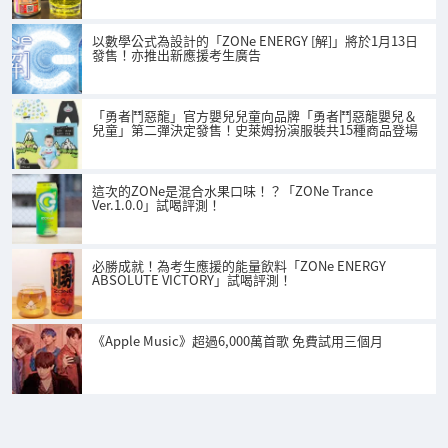
以數學公式為設計的「ZONe ENERGY [解]」將於1月13日
發售！亦推出新應援考生廣告
「勇者鬥惡龍」官方嬰兒兒童向品牌「勇者鬥惡龍嬰兒＆
兒童」第二彈決定發售！史萊姆扮演服裝共15種商品登場
這次的ZONe是混合水果口味！？「ZONe Trance
Ver.1.0.0」試喝評測！
必勝成就！為考生應援的能量飲料「ZONe ENERGY
ABSOLUTE VICTORY」試喝評測！
《Apple Music》超過6,000萬首歌 免費試用三個月