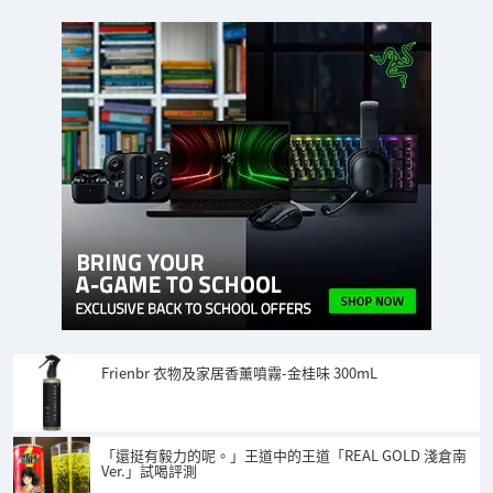
Frienbr 衣物及家居香薰噴霧-金桂味 300mL
「還挺有毅力的呢。」王道中的王道「REAL GOLD 淺倉南
Ver.」試喝評測