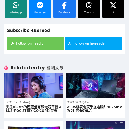
WhatsApp
Messenger
Facebook
Threads
X
Subscribe RSS feed
Follow on Feedly
Follow on Inoreader
Related entry
相關文章
2021.05.24(Mon)
2022.02.23(Wed)
支援Hi-Res的超輕量有線電競耳機 A
ASUS發表電競手提電腦「ROG Strix
SUS「ROG STRIX GO CORE」發表！
系列」的4款產品