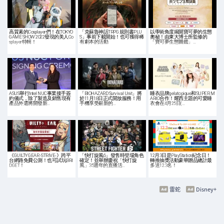
高質素的Cosplayer們！在TOKYO
「克蘇魯神話TRPG 規則書PLU
以學術角度揭開寶可夢的生態
GAME SHOW 2022發現的美人Co
S」事前下載開始！也可獲得稀
奧秘！由東大博士所監修的
splayer特輯！
有劇本的活動
「寶可夢生態圖鑑」…
ASUS舉行Intel NUC事業接手簽
「BIOHAZARD Survival Unit」將
睡衣品牌gelato pique和SUPER M
約儀式，除了製造及銷售現有
於11月18日正式開放服務！用
ARIO合作！耀西主題的可愛睡
產品外還將開發新…
手機享受嶄新的…
衣會在4月25日(…
《GUILTY GEAR -STRIVE-》跨平
「快打旋風6」發售時登場角色
12月3日是PlayStation紀念日！
台網路免費公測！也可試玩BRI
確定！並舉辦慶祝「快打旋
轉推抽獎活動豪華贈品總計最
DGET！
風」35週年的直播活…
多送12.3名！
雷蛇
Disney+