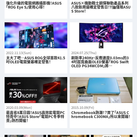
強化升級的電競網路攝影機！ASUS
ASUS×機動戰士鋼彈聯動產品系列
「ROG Eye S」使用心得！
八款新周邊確定發售日！T賉僅限ASU
S Store！
2022.11.13(Sun)
2024.07.25(Thu)
太大了吧…ASUS ROG全球首款41.5
刷新率240Hz、反應速度0.03ms的3
吋OLED電競螢幕確定發售！
4吋超寬曲面OLED螢幕「ROG Swift
OLED PG34WCDM」將…
2020.03.09(Mon)
2015.10.09(Fri)
最高省8萬日圓！ASUS高效能電競PC
Chromebook熱潮！？買了「ASUS C
特賣中！ASUS Store「電競PC冬季特
hromebook C300MA」所以來開箱！
賣」熱烈開催！