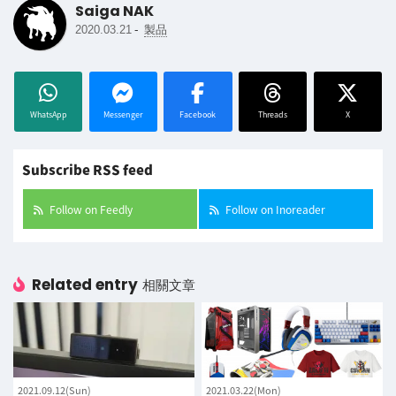
Saiga NAK
-
2020.03.21
製品
WhatsApp
Messenger
Facebook
Threads
X
Subscribe RSS feed
Follow on Feedly
Follow on Inoreader
Related entry
相關文章
2021.09.12(Sun)
2021.03.22(Mon)