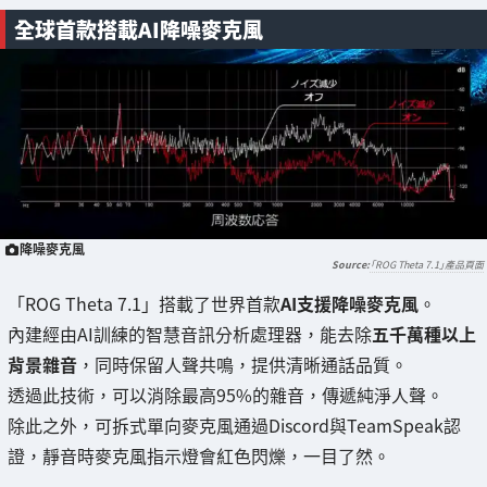
全球首款搭載AI降噪麥克風
降噪麥克風
「ROG Theta 7.1」產品頁面
「ROG Theta 7.1」搭載了世界首款
AI支援降噪麥克風
。
內建經由AI訓練的智慧音訊分析處理器，能去除
五千萬種以上
背景雜音
，同時保留人聲共鳴，提供清晰通話品質。
透過此技術，可以消除最高95%的雜音，傳遞純淨人聲。
除此之外，可拆式單向麥克風通過Discord與TeamSpeak認
證，靜音時麥克風指示燈會紅色閃爍，一目了然。