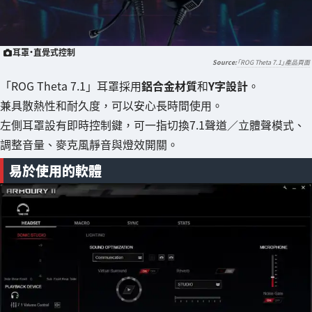
耳罩・直覺式控制
「ROG Theta 7.1」產品頁面
「ROG Theta 7.1」耳罩採用
鋁合金材質
和
Y字設計
。
兼具散熱性和耐久度，可以安心長時間使用。
左側耳罩設有即時控制鍵，可一指切換7.1聲道／立體聲模式、
調整音量、麥克風靜音與燈效開關。
易於使用的軟體