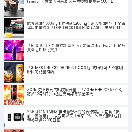
Frienbr 芳香桌面除菌液 瀨戶內檸檬 便攜裝 500mL
膳食纖維4,000mg！維他命C200mg！無添加咖啡因！全新
健康能量飲料「LOKITRICK FIBER SQUASH」試喝評測！
「REDBULL・能量飲料 紫色版」將成為固定商品！自動販
賣機之外都可買到！
「SHARK ENERGY DRINK C-BOOST」試喝評測！不靠咖
啡因的能量補給
ZONe 史上最高的精胺酸含量！「ZONe ENERGY 5772K」
將於12月3日(一)起在唐吉訶德限量販售！
SNK與TANITA聯名推出意想不到的合作商品，包含步數
計、溫濕度計，以及可以玩「拳皇 '98」的專業體組成計，
價格高達220萬日圓！