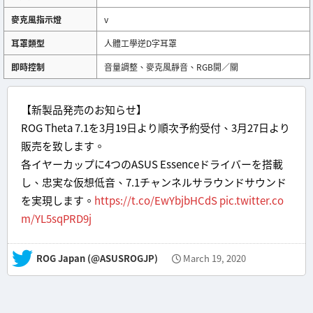
麥克風指示燈
v
耳罩類型
人體工學逆D字耳罩
即時控制
音量調整、麥克風靜音、RGB開／關
【新製品発売のお知らせ】
ROG Theta 7.1を3月19日より順次予約受付、3月27日より
販売を致します。
各イヤーカップに4つのASUS Essenceドライバーを搭載
し、忠実な仮想低音、7.1チャンネルサラウンドサウンド
を実現します。
https://t.co/EwYbjbHCdS
pic.twitter.co
m/YL5sqPRD9j
— ROG Japan (@ASUSROGJP)
March 19, 2020