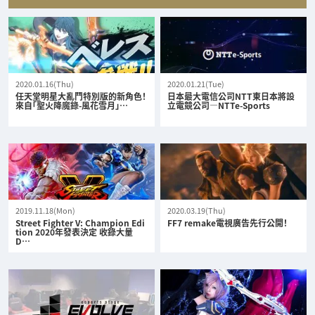
2020.01.16(Thu)
2020.01.21(Tue)
任天堂明星大亂鬥特別版的新角色！
日本最大電信公司NTT東日本將設
來自「聖火降魔錄-風花雪月」…
立電競公司—NTTe-Sports
2019.11.18(Mon)
2020.03.19(Thu)
Street Fighter V: Champion Edi
FF7 remake電視廣告先行公開！
tion 2020年發表決定 收錄大量
D…