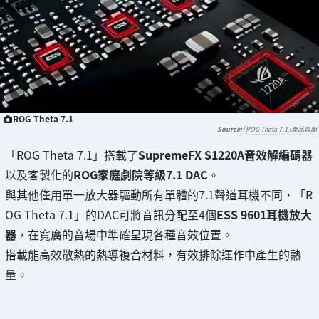
ROG Theta 7.1
「ROG Theta 7.1」產品頁面
「ROG Theta 7.1」搭載了
SupremeFX S1220A音效解編碼器
以及客製化的
ROG家庭劇院等級7.1 DAC
。
與其他僅用單一放大器驅動所有單體的7.1聲道耳機不同，「R
OG Theta 7.1」的DAC可將音訊分配至4個
ESS 9601耳機放大
器
，在寬廣的音場中準確呈現各種音效位置。
搭載能高效散熱的熱導複合材料，有效排除運作中產生的熱
量。