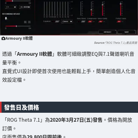
Armoury II軟體
「ROG Theta 7.1」產品頁面
透過「
Armoury II軟體
」軟體可細緻調整EQ與7.1聲道喇叭音
量平衡。
直覺式UI設計即使首次使用也能輕鬆上手，簡單創造個人化音
效設定檔。
發售日及價格
「ROG Theta 7.1」為
2020年3月27日(五)發售
。價格為開放
訂價。
店面售價為
29,800日圓前後
。