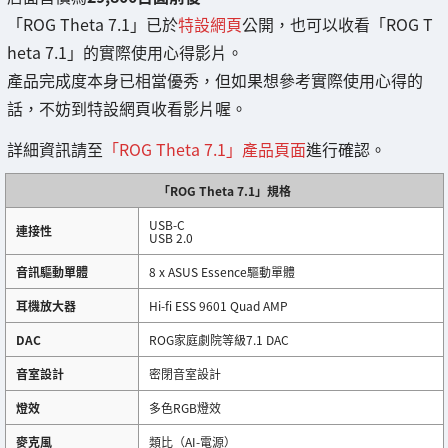
「ROG Theta 7.1」已於
特設網頁
公開，也可以收看「ROG T
heta 7.1」的實際使用心得影片。
產品完成度本身已相當優秀，但如果想參考實際使用心得的
話，不妨到特設網頁收看影片喔。
詳細資訊請至
「ROG Theta 7.1」產品頁面
進行確認。
「ROG Theta 7.1」規格
USB-C
連接性
USB 2.0
音訊驅動單體
8 x ASUS Essence驅動單體
耳機放大器
Hi-fi ESS 9601 Quad AMP
DAC
ROG家庭劇院等級7.1 DAC
音室設計
密閉音室設計
燈效
多色RGB燈效
麥克風
類比（AI-電源）