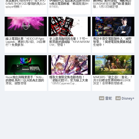
高質素的Cosplayer們！在TOKYO
伊織萌代言電競家具品牌Bauhut
鋼彈戰鬥動作游戲「機動戰士
GAME SHOW 2022發現的美人Co
te推出電競棉被 「棉花坦克BH
GUNDAM SEED 激鬥命運 復刻
splayer特輯！
B-1600」
版」5月22日確定發…
線上電競比賽「KEIO CUP Apex
史上最高咖啡因含量！？可一
專訪卡普空電競製作人「綾野
Legends」將於2月25日、26日舉
飲而盡的濃縮版「KIIVA MAXIM
智章」！揭密電競免費素材誕
行！免費參加…
UM」登場！
生秘辛！
Razer推出與職業選手「NiKo」
獲取大會限定角色顏色包！
MMORPG「龍之谷2：進化」7
的聯名系列！以火焰為主題的
「碧藍幻想VS」官方線上大會
月20日裡全世界同時RELEASE
滑鼠、鍵盤登場
「GBVS Cygames Cup …
決定！全球事前登錄者…
雷蛇
Disney+