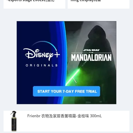
Frienbr 衣物及家居香薰噴霧-金桂味 300mL