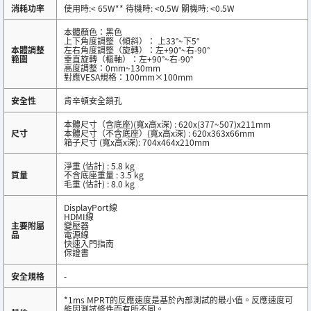
消耗功率
使用時:< 65W** 待機時: <0.5W 關機時: <0.5W
本體顏色：黑色
上下角度調整（傾斜）： 上33°~下5°
本體調整
左右角度調整（旋轉）：左+90°~右-90°
範圍
垂直旋轉（樞軸）：左+90°~右-90°
高度調整：0mm~130mm
對應VESA規格：100mm×100mm
安全性
肯辛頓安全鎖孔
本體尺寸（含底座)(寬x高x深) : 620x(377~507)x211mm
尺寸
本體尺寸（不含底座）(寬x高x深) : 620x363x66mm
箱子尺寸 (寬x高x深): 704x464x210mm
淨重 (估計) : 5.8 kg
質量
不含底座重量 : 3.5 kg
毛重 (估計) : 8.0 kg
DisplayPort線
HDMI線
主要附屬
變壓器
品
電源線
快速入門指南
保證書
安全規格
-
*1ms MPRT的反應速度是基於內部測試的最小值。反應速度可
能因測試條件而有所不同。