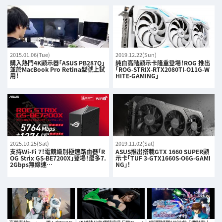
2015.01.06(Tue)
2019.12.22(Sun)
購入熱門4K顯示器「ASUS PB287Q」
純白高階顯示卡隆重登場！ROG 推出
並於MacBook Pro Retina型號上試
「ROG-STRIX-RTX2080TI-O11G-W
用！
HITE-GAMING」
2025.10.25(Sat)
2019.11.02(Sat)
支持Wi-Fi 7！電競級別極速路由器「R
ASUS推出搭載GTX 1660 SUPER顯
OG Strix GS-BE7200X」登場！最多7.
示卡「TUF 3-GTX1660S-O6G-GAMI
2Gbps無線速…
NG」！