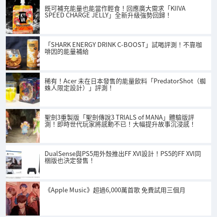
既可補充能量也能當作輕食！回應廣大需求「KIIVA
SPEED CHARGE JELLY」全新升級強勢回歸！
「SHARK ENERGY DRINK C-BOOST」試喝評測！不靠咖
啡因的能量補給
稀有！Acer 未在日本發售的能量飲料「PredatorShot（蜘
蛛人限定設計）」評測！
聖劍3重製版「聖劍傳說3 TRIALS of MANA」體驗版評
測！即時世代玩家將感動不已！大幅提升故事沉浸感！
DualSense與PS5用外殼推出FF XVI設計！PS5的FF XVI同
梱版也決定發售！
《Apple Music》超過6,000萬首歌 免費試用三個月