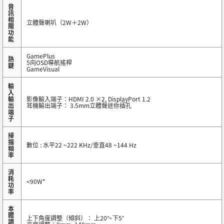
音
訊
相
立體聲喇叭（2W＋2W）
關
功
能
GamePlus
熱
5向OSD導航搖桿
鍵
GameVisual
輸
入
輸
影像輸入端子：HDMI 2.0 ×2, DisplayPort 1.2
出
耳機輸出端子： 3.5mm立體聲迷你插孔
端
子
掃
描
數位 : 水平22 ~222 KHz/垂直48 ~144 Hz
頻
率
消
耗
<90W*
功
率
本
體
上下角度調整（傾斜）： 上20°~下5°
調