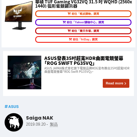
華碩 TUF Gaming VG32VQ 31.5 吋 WQHD (2560x
1440) 弧形電競顯示器
前往「蝦皮購物」購買
前往「Yahoo!購物中心」購買
前往「樂天市場」購買
前往「friDay」購買
ASUS發表35吋超寬HDR曲面電競螢幕
「ROG SWIFT PG35VQ」
ASUS JAPAN株式會社旗下電競品牌ROG宣布推出35吋超寬HDR
曲面電競螢幕「ROG Swift PG35VQ」。
Read more
ASUS
Saiga NAK
-
2019.09.20
製品