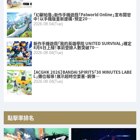
「幻獸帕魯」新作手機遊戲「Palworld Online」宣布開發
中！以手機版重新建構，預定20…
2026.08.04(Tue)
新作手機遊戲「我的英雄學院 UNITED SURVIVAL」確定
8月6日上線！事前登錄人數突破70…
2026.08.04(Tue)
【ACGHK 2026】BANDAI SPIRITS「30 MINUTES LABE
L」攤位報導！展示超時空要塞、鋼彈…
2026.08.04(Tue)
點擊率排名