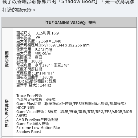
載了改善暗部影像顯示的「Shadow Boost」，是一款為玩家
打造的顯示器。
「TUF GAMING VG32VQ」規格
面板尺寸： 31.5吋寬 16:9
面板類型： VA
最大解析度：2,560×1,440
顯示可視區域(HxV) : 697.344 x 392.256 mm
像素間距：0.272 mm
顯
最大亮度：400 cd/㎡
示
表面處理：霧面
功
對比度：3000:1
能
可視角度：水平178°、垂直178°
搭載不閃屏技術
反應速度 : 1ms MPRT*
面板表面曲率：1800R
HDR (高動態範圍) : 對應
更新率(最大) : 144Hz
Trace Free技術
色溫設定模式數：4模式
搭
GamePlus功能（瞄準準心/計時器/FPS計數器/顯示對齊/狙擊模式）
載
HDCP:對應
技
GameVisual技術：8模式（風景/賽車/電影/RTS/RPG/FPS/sRGB/MOB
術
A模式）
／
AMD FreeSync™技術對應
功
GameFast輸入技術
能
Extreme Low Motion Blur
Shadow Boost