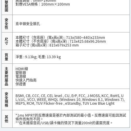
高度調整：0mm~140mm
整
對應VESA規格：100mm×100mm
範
圍
安
全
肯辛頓安全鎖孔
性
本體尺寸（含底座）(寬x高x深) : 713x(580~440)x233mm
尺
本體尺寸（不含底座）(寬x高x深) : 713x425.68x96.26mm
寸
箱子尺寸 (寬x高x深) : 815x679x253 mm
質
淨重 : 9.13kg; 毛重: 13.39 kg
量
主
HDMI線
要
變壓器
附
電源線
屬
快速入門指南
品
保證書
安
BSMI, CB, CCC, CE, CEL level , CU, ErP, FCC, J-MOSS, KCC, RoHS, U
全
L/cUL, VCCI, WEEE, WHQL (Windows 10, Windows 8.1, Windows 7),
規
MEPS, RCM, TUV Flicker-free , eStandby, TUV Low Blue Light
格
*1ms MPRT的反應速度是基於內部測試的最小值。反應速度可能因測試
其
條件而有所不同。
他
**在未連接音訊/USB/讀卡機的情況下測量200nit的畫面亮度。