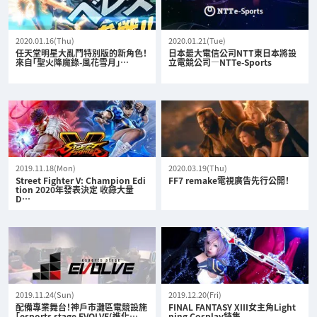
2020.01.16(Thu)
2020.01.21(Tue)
任天堂明星大亂鬥特別版的新角色！
日本最大電信公司NTT東日本將設
來自「聖火降魔錄-風花雪月」…
立電競公司—NTTe-Sports
2019.11.18(Mon)
2020.03.19(Thu)
Street Fighter V: Champion Edi
FF7 remake電視廣告先行公開！
tion 2020年發表決定 收錄大量
D…
2019.11.24(Sun)
2019.12.20(Fri)
配備專業舞台！神戶市灘區電競設施
FINAL FANTASY XIII女主角Light
「esports stage EVOLVE(進化…
ning Cosplay特集