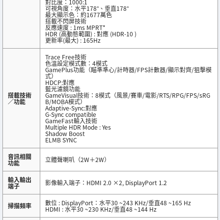
對比度：1000:1
可視角度：水平178°、垂直178°
最大顯示色：約1677萬色
搭載不閃屏技術
反應速度 : 1ms MPRT*
HDR (高動態範圍) : 對應 (HDR-10 )
更新率(最大) : 165Hz
Trace Free技術
色溫設定模式數：4模式
GamePlus功能（瞄準準心/計時器/FPS計數器/顯示對齊/狙擊模
式）
HDCP:對應
藍光濾鏡功能
搭載技術
GameVisual技術：8模式（風景/賽車/電影/RTS/RPG/FPS/sRG
／功能
B/MOBA模式）
Adaptive-Sync:對應
G-Sync compatible
GameFast輸入技術
Multiple HDR Mode : Yes
Shadow Boost
ELMB SYNC
音訊相關
立體聲喇叭（2W＋2W）
功能
輸入輸出
影像輸入端子：HDMI 2.0 ×2, DisplayPort 1.2
端子
數位 : DisplayPort：水平30 ~243 KHz/垂直48 ~165 Hz
掃描頻率
HDMI : 水平30 ~230 KHz/垂直48 ~144 Hz