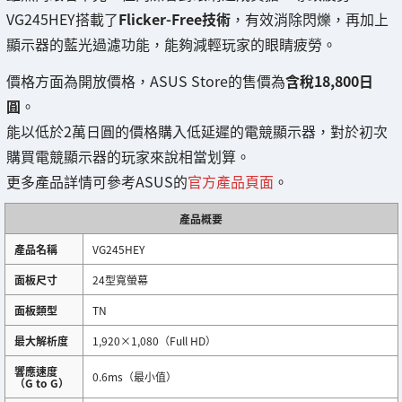
VG245HEY搭載了
Flicker-Free技術
，有效消除閃爍，再加上
顯示器的藍光過濾功能，能夠減輕玩家的眼睛疲勞。
價格方面為開放價格，ASUS Store的售價為
含稅18,800日
圓
。
能以低於2萬日圓的價格購入低延遲的電競顯示器，對於初次
購買電競顯示器的玩家來說相當划算。
更多產品詳情可參考ASUS的
官方產品頁面
。
產品概要
產品名稱
VG245HEY
面板尺寸
24型寬螢幕
面板類型
TN
最大解析度
1,920×1,080（Full HD）
響應速度
0.6ms（最小值）
（G to G）