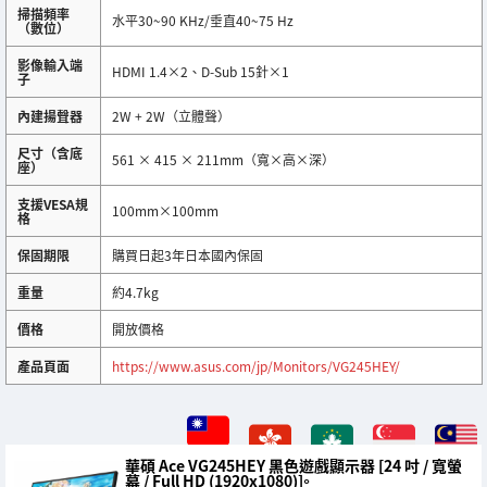
掃描頻率
水平30~90 KHz/垂直40~75 Hz
（數位）
影像輸入端
HDMI 1.4×2、D-Sub 15針×1​
子
內建揚聲器
2W + 2W（立體聲）
尺寸（含底
561 × 415 × 211mm（寬×高×深）
座）
支援VESA規
100mm×100mm
格
保固期限
購買日起3年日本國內保固
重量
約4.7kg
價格
開放價格
產品頁面
https://www.asus.com/jp/Monitors/VG245HEY/
華碩 Ace VG245HEY 黑色遊戲顯示器 [24 吋 / 寬螢
幕 / Full HD (1920x1080)]。