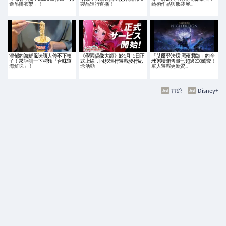
邊吊掛衣架」！
製品進行直播！
藝術作品與服裝展…
濃郁的海鮮風味讓人停不下筷
《學園偶像大師》於5月16日正
「艾爾登法環 黑夜君臨」的全
子！來評測一下杯麵「合味道
式上線，同步進行遊戲發行紀
球累積銷售量已超過200萬套！
海鮮味」！
念活動
單人遊戲更新資…
雷蛇
Disney+