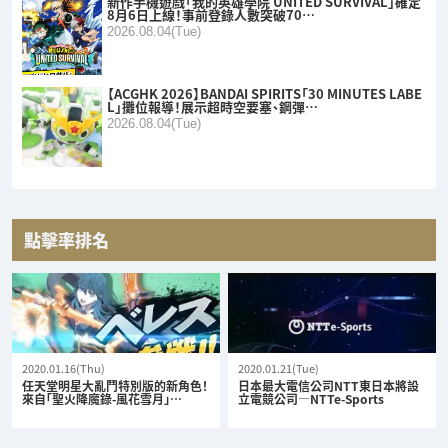
新作手機遊戲「我的英雄學院 UNITED SURVIVAL」確定
8月6日上線！事前登錄人數突破70…
2026.08.04(Tue)
【ACGHK 2026】BANDAI SPIRITS「30 MINUTES LABE
L」攤位報導！展示超時空要塞、鋼彈…
2026.08.04(Tue)
點擊率排名
2020.01.16(Thu)
2020.01.21(Tue)
任天堂明星大亂鬥特別版的新角色！
日本最大電信公司NTT東日本將設
來自「聖火降魔錄-風花雪月」…
立電競公司—NTTe-Sports