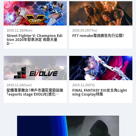
2019.11.18(Mon)
2020.03.19(Thu)
Street Fighter V: Champion Edi
FF7 remake電視廣告先行公開！
tion 2020年發表決定 收錄大量
D…
2019.11.24(Sun)
2019.12.20(Fri)
配備專業舞台！神戶市灘區電競設施
FINAL FANTASY XIII女主角Light
「esports stage EVOLVE(進化…
ning Cosplay特集