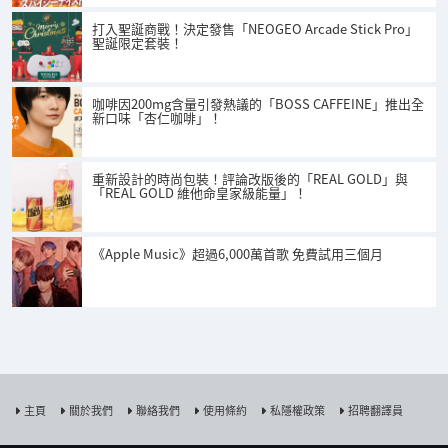
打入聖誕商戰！決定發售「NEOGEO Arcade Stick Pro」
聖誕限定套裝！
咖啡因200mg含量引發熱議的「BOSS CAFFEINE」推出全
新口味「杏仁咖啡」！
重新設計的時尚包裝！評論改版後的「REAL GOLD」與
「REAL GOLD 維他命皇家級能量」！
《Apple Music》超過6,000萬首歌 免費試用三個月
主頁
關於我們
聯絡我們
使用條約
私隱權政策
招聘翻譯員