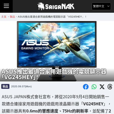
繁體中文
主頁
製品
ASUS推出最適合家用遊戲機的電競顯示器「VG245HEY」！
>
>
ASUS推出最適合家用遊戲機的電競顯示器
「VG245HEY」！
製品
2020.09.07(Mon)
ASUS JAPAN株式會社宣布，將從2020年9月4日開始銷售一
款適合連接家用遊戲機的遊戲用液晶顯示器「
VG245HEY
」，
該顯示器具有
0.6ms的響應速度、75Hz的刷新率
，並配備了
2