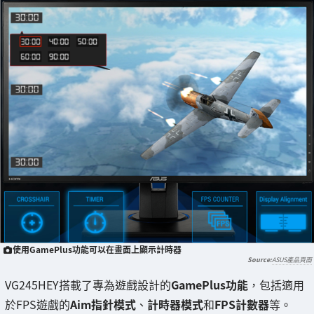
使用GamePlus功能可以在畫面上顯示計時器
ASUS產品頁面
VG245HEY搭載了專為遊戲設計的
GamePlus功能
，包括適用
於FPS遊戲的
Aim指針模式
、
計時器模式
和
FPS計數器
等。