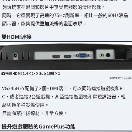
夠讓玩家在遊戲和影片中享受無殘影的清晰影像。
同時，它還實現了高速的75Hz刷新率，相比一般的60Hz液晶
顯示器，能夠提供
更加流暢
的畫面表現。
雙HDMI連接
搭載HDMI 1.4×2、D-Sub 15針×1
PR TIMES
VG245HEY配備了2個HDMI端口，可以同時連接遊戲機和P
C，或者連接2台遊戲機，甚至連接遊戲機和電視調諧器，輕
鬆切換多種設備使用。
無需頻繁插拔線材，非常方便。
提升遊戲體驗的GamePlus功能