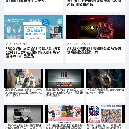
Notebook 最多平二千多!
日在東京上野舉辦！亦會展出ROG新
產品、未發售產品
2021.12.17(Fri)
2021.04.10(Sat)
「ROG White X'MAS 贈禮活動」將於
ASUS×機動戰士鋼彈聯動產品系列
12月18日(六)起開跑！每天都有機會
登場兩款游戲顯示屏！
獲得ROG白色產品…
高質素的Cosplayer們！在TOKYO
職業電競隊伍DeToNator與URBA
小型光學遊戲滑鼠Razer DeathAd
GAME SHOW 2022發現的美人Co
N RESEARCH聯名合作！限定服
der V2 Mini發表
splayer特輯！
飾商品登場
「懸掛式收納」讓你輕鬆整理
MSI × 彩虹社決定進行直播合作
4月2日（三）起，「彩虹社Fes
並節省空間！Bauhutte 推出「床
活動！人氣直播主使用新的PC
展」將於六本木博物館舉辦！