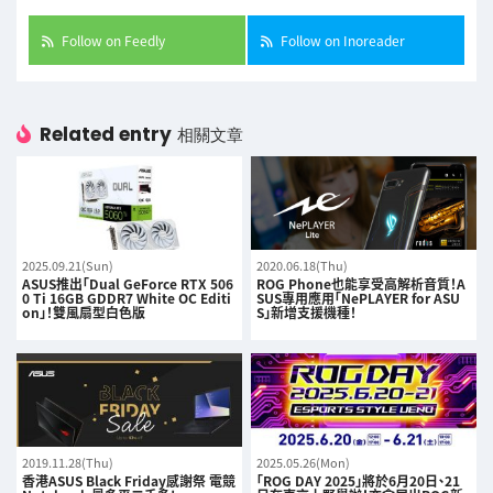
Follow on Feedly
Follow on Inoreader
Related entry
相關文章
2025.09.21(Sun)
2020.06.18(Thu)
ASUS推出「Dual GeForce RTX 506
ROG Phone也能享受高解析音質！A
0 Ti 16GB GDDR7 White OC Editi
SUS專用應用「NePLAYER for ASU
on」！雙風扇型白色版
S」新增支援機種！
2019.11.28(Thu)
2025.05.26(Mon)
香港ASUS Black Friday感謝祭 電競
「ROG DAY 2025」將於6月20日、21