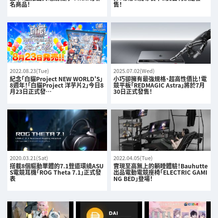
名商品！
售！
2022.08.23(Tue)
2025.07.02(Wed)
紀念「白貓Project NEW WORLD'S」
小巧卻擁有最強規格、超高性價比！電
8週年！「白貓Project 洋芋片2」今日8
競平板「REDMAGIC Astra」將於7月
月23日正式發…
30日正式發售！
2020.03.21(Sat)
2022.04.05(Tue)
搭載8個驅動單體的7.1聲道環繞ASU
實現至高無上的躺睡體驗！Bauhutte
S電競耳機「ROG Theta 7.1」正式發
出品電動電競座椅「ELECTRIC GAMI
表
NG BED」登場！