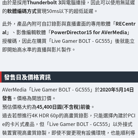
由於是採用
Thunderbolt 3
與電腦連接，因此可以使用無延遲
的
軟體編碼方式
實現50ms以下的超低延遲。
此外，產品內附可自訂錄影與直播畫面的專用軟體「
RECentr
al
」、影像編輯軟體「
PowerDirector15 for AVerMedia
」
授權碼，因此在購買「Live Gamer BOLT - GC555」後就能立
即開始高水準的直播與影片製作。
發售日及價格資訊
AVerMedia「Live Gamer BOLT - GC555」於
2020年5月14日
發售
。價格為開放訂價。
預估價格大約為
45,400日圓(不含稅)前後
。
過去若想進行4K HDR 60p的高畫質錄影，只能選擇內建於PCI
e的卡片式產品，但「Live Gamer BOLT - GC555」以外接式
裝置實現高畫質錄製，即使不變更現有設備環境，也能順利導