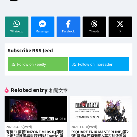
WhatsApp
Messenger
Facebook
Threads
X
Subscribe RSS feed
Follow on Feedly
Follow on Inoreader
Related entry
相關文章
2026.04.15(Wed)
2021.11.10(Wed)
有機EL螢幕「INZONE M10S II」即將
「SQUARE ENIX MASTERLINE」第2
上市！還推出與電競戰隊「Fnatic」聯
彈！蒂娜&魔導裝甲&莫古利決定發