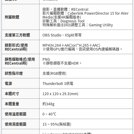
錄影・直播軟體：RECentral
影片編輯軟體：Cyberlink PowerDirector 15 for AVer
附屬軟體
Media(支援4K編輯版本)
診斷工具：Diagnosis Tool
特殊解析度(EDID)調整工具：Gaming Utility
支援第三方軟體
OBS Studio、XSplit等等
錄影形式(使用
MP4(H.264＋AAC)or(*H.265＋AAC)
RECentral時)
※使用GPU進行編碼，音訊使用OS內建編解碼器。
靜態擷取格式(使用
PNG
RECentral時)
※靜態擷取不支援HDR。
狀態指示燈
支援(RGB燈效)
電源
Thunderbolt 3供電
本體尺寸
120 x 120 x 29.3(mm)
本體重量
約348g
使用溫度範圍
0 ~ 40℃
使用濕度範圍
15 ~ 95%(無結露)