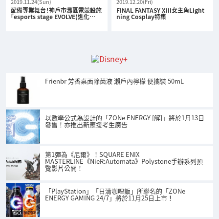
2019.11.24(Sun)
2019.12.20(Fri)
配備專業舞台！神戶市灘區電競設施
FINAL FANTASY XIII女主角Light
「esports stage EVOLVE(進化…
ning Cosplay特集
Frienbr 芳香桌面除菌液 瀨戶內檸檬 便攜裝 50mL
以數學公式為設計的「ZONe ENERGY [解]」將於1月13日
發售！亦推出新應援考生廣告
第1彈為《尼爾》！SQUARE ENIX
MASTERLINE《NieR:Automata》Polystone手辦系列預
覽影片公開！
「PlayStation」「日清咖哩飯」所聯名的「ZONe
ENERGY GAMING 24/7」將於11月25日上市！