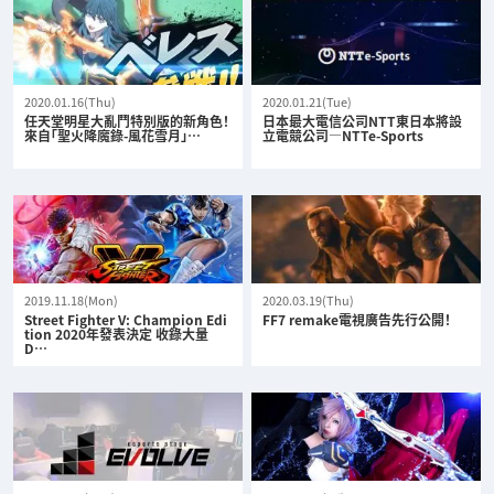
2020.01.16(Thu)
2020.01.21(Tue)
任天堂明星大亂鬥特別版的新角色！
日本最大電信公司NTT東日本將設
來自「聖火降魔錄-風花雪月」…
立電競公司—NTTe-Sports
2019.11.18(Mon)
2020.03.19(Thu)
Street Fighter V: Champion Edi
FF7 remake電視廣告先行公開！
tion 2020年發表決定 收錄大量
D…