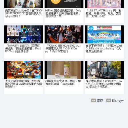
高質素的Cosplayer們！在TOKYO
bitFlyer 開始提供穩定幣「DAI」
「JILL STUART Beauty」與「彩
GAME SHOW 2022發現的美人Co
交易服務！並舉辦抽選活動，
虹社」甲斐田晴、葛葉、艾西
splayer特輯！
贏取價值 5 萬…
亞・克朗、不破…
「SAMURAI ENERGY」現已宣
「YOSHIKI BIRTHDAY SPECIAL」
在家不停唱吧！「卡啦OK JOYS
佈成為「街頭霸王聯賽：Pro-J
舉辦電競大賽「YOSHIKI Cu
OUND for Nintendo Switch」10天
P 2024」的金牌合作…
p」！為日本電競行…
免費活動開催…
去見比貓還強的傢伙！快打旋
試喝使用幻之酒米「雄町」釀
採訪思科系統！在第2回YUBIW
風V 冠軍版 × 貓咪大戰爭合作活
造的日本酒「Juicy 雄町」！
AZA CUP設攤的Cisco攤位體驗
動開始！
＆採訪次世代高速…
雷蛇
Disney+