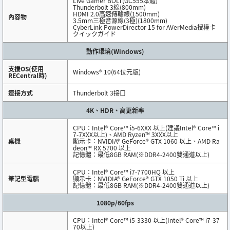
Live Gamer BOLT(GC555本體)
Thunderbolt 3線(800mm)
HDMI 2.0高速傳輸線(1500mm)
內容物
3.5mm三極音源線(3極)(1800mm)
CyberLink PowerDirector 15 for AVerMedia授權卡
クイックガイド
動作環境(Windows)
支援OS(使用
Windows® 10(64位元版)
RECentral時)
連接方式
Thunderbolt 3接口
4K、HDR、高更新率
CPU：Intel® Core™ i5-6XXX 以上(建議Intel® Core™ i
7-7XXX以上)、AMD Ryzen™ 3XXX以上
桌機
顯示卡：NVIDIA® GeForce® GTX 1060 以上、AMD Ra
deon™ RX 5700 以上
記憶體：最低8GB RAM(※DDR4-2400雙通道以上)
CPU：Intel® Core™ i7-7700HQ 以上
筆記型電腦
顯示卡：NVIDIA® GeForce® GTX 1050 Ti 以上
記憶體：最低8GB RAM(※DDR4-2400雙通道以上)
1080p/60fps
CPU：Intel® Core™ i5-3330 以上(Intel® Core™ i7-37
70以上)