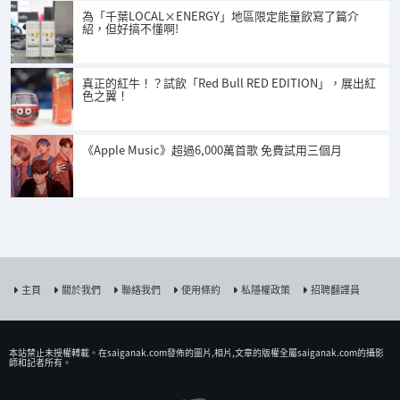
為「千葉LOCAL×ENERGY」地區限定能量飲寫了篇介
紹，但好搞不懂啊!
真正的紅牛！？試飲「Red Bull RED EDITION」，展出紅
色之翼！
《Apple Music》超過6,000萬首歌 免費試用三個月
主頁
關於我們
聯絡我們
使用條約
私隱權政策
招聘翻譯員
本站禁止未授權𨍭載。在saiganak.com發佈的圖片,相片,文章的版權全屬saiganak.com的攝影
師和記者所有。