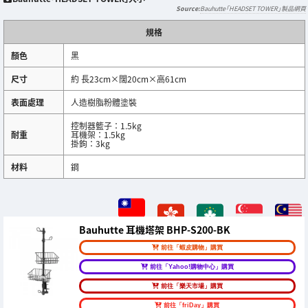
Bauhutte「HEADSET TOWER」製品網頁
規格
顏色
黑
尺寸
約 長23cm×闊20cm×高61cm
表面處理
人造樹脂粉體塗裝
控制器籃子：1.5kg
耐重
耳機架：1.5kg
掛鉤：3kg
材料
鋼
Bauhutte 耳機塔架 BHP-S200-BK
前往「蝦皮購物」購買
前往「Yahoo!購物中心」購買
前往「樂天市場」購買
前往「friDay」購買