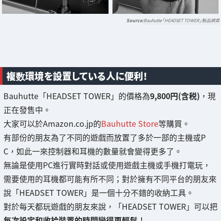
Bauhutte「HEADSET TOWER」製品網頁
複数環境を設置している人に便利！
Bauhutte「HEADSET TOWER」的價格為
9,800円(含税)
，現
正在發售中。
大家可以於Amazon.co.jp的
Bauhutte Store
等購買。
有部份的朋友為了不同的遊戲而放置了多於一部的主機或P
C，如此一來控制器和耳機的數量就會變得更多了。
無論是使用PC進行實時對話或使用遊戲主機或手機打電玩，
需要使用的耳機都可能有所不同；對於擁有不同平台的朋友來
說「HEADSET TOWER」是一個十分不錯的收納工具。
對於每天都玩遊戲的朋友來說，「HEADSET TOWER」可以把
每次設定和收拾裝置的時間變得更輕鬆
！