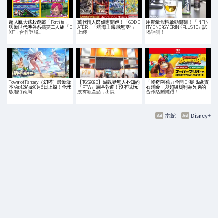
超人氣大逃殺遊戲「Fortnite」
萬代情人節優惠開跑！「GOD E
用能量飲料啟動開關！「INFIN
與新世代涉谷系搞笑二人組「E
ATER」「航海王 海賊無雙4」
ITY ENERGY DRINK PLUS 10」試
XIT」合作登場…
上綫
喝評測！
Tower of Fantasy（幻塔）最新版
【TGS2023】游戲界無人不知的
「咚奇剛 蕉力全開 DK島＆綠寶
本Ver.4.2約於8月6日上線！全球
「PTW」展區報道！沒有試玩
石淘金」與超級瑪利歐兄弟的
版發行兩周…
沒有新產品，出展…
合作活動開跑！…
雷蛇
Disney+