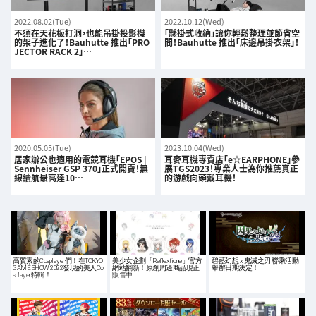
2022.08.02(Tue)
2022.10.12(Wed)
不須在天花板打洞，也能吊掛投影機
「懸掛式收納」讓你輕鬆整理並節省空
的架子進化了！Bauhutte 推出「PRO
間！Bauhutte 推出「床邊吊掛衣架」！
JECTOR RACK 2」…
2020.05.05(Tue)
2023.10.04(Wed)
居家辦公也適用的電競耳機「EPOS |
耳麥耳機專賣店「e☆EARPHONE」參
Sennheiser GSP 370」正式開賣！無
展TGS2023！專業人士為你推薦真正
線續航最高達10…
的游戲向頭戴耳機！
高質素的Cosplayer們！在TOKYO
美少女企劃「Reflextione」官方
碧藍幻想 x 鬼滅之刃 聯乘活動
GAME SHOW 2022發現的美人Co
網站翻新！原創周邊商品現正
舉辦日期決定！
splayer特輯！
販售中