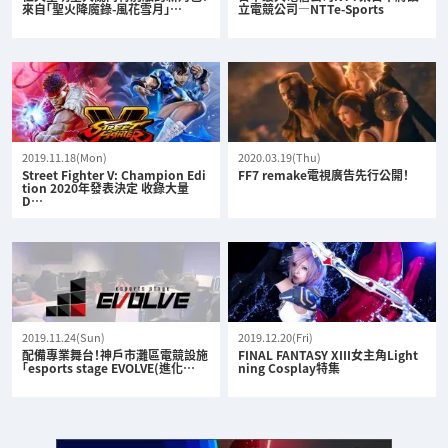
來自「聖火降魔錄-風花雪月」…
立電競公司—NTTe-Sports
2019.11.18(Mon)
2020.03.19(Thu)
Street Fighter V: Champion Edi
FF7 remake電視廣告先行公開！
tion 2020年發表決定 收錄大量
D…
2019.11.24(Sun)
2019.12.20(Fri)
配備專業舞台！神戶市灘區電競設施
FINAL FANTASY XIII女主角Light
「esports stage EVOLVE(進化…
ning Cosplay特集