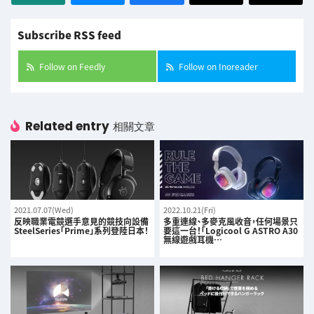
Subscribe RSS feed
Follow on Feedly
Follow on Inoreader
Related entry
相關文章
2021.07.07(Wed)
2022.10.21(Fri)
反映職業電競選手意見的競技向設備
多重連線、多麥克風收音，任何場景只
SteelSeries「Prime」系列登陸日本！
要這一台！「Logicool G ASTRO A30
無線遊戲耳機…