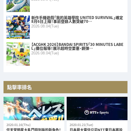
新作手機遊戲「我的英雄學院 UNITED SURVIVAL」確定
8月6日上線！事前登錄人數突破70…
2026.08.04(Tue)
【ACGHK 2026】BANDAI SPIRITS「30 MINUTES LABE
L」攤位報導！展示超時空要塞、鋼彈…
2026.08.04(Tue)
點擊率排名
2020.01.16(Thu)
2020.01.21(Tue)
任天堂明星大亂鬥特別版的新角色！
日本最大電信公司NTT東日本將設