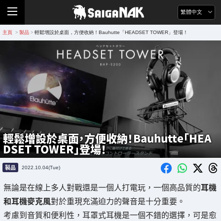
繁體中文
主頁
製品
輕鬆增設於桌面，方便收納！Bauhutte「HEADSET TOWER」登場！
>
>
輕鬆增設於桌面，方便收納！Bauhutte「HEA
DSET TOWER」登場！
製品
2022.10.04(Tue)
無論是在線上多人對戰還是一個人打電玩，一個高品質的
耳機
和耳機麥克風
對於重現充滿迫力的聲音是十分重要。
考慮到音質和便利性，耳罩式耳機是一個不錯的選擇，可是愈