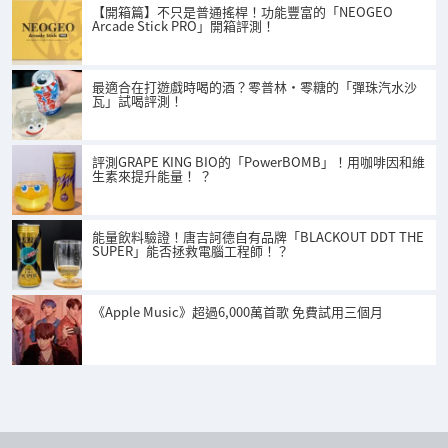
【開箱篇】不只是普通搖桿！功能豐富的「NEOGEO
Arcade Stick PRO」開箱評測！
最適合在打遊戲時喝的酒？零普林・零糖的「彈珠汽水沙
瓦」試喝評測！
評測GRAPE KING BIO的「PowerBOMB」！用咖啡因和維
生素來提升能量！ ？
能量飲料驗證！唐吉訶德自有品牌「BLACKOUT DDT THE
SUPER」能否拯救電腦工程師！？
《Apple Music》超過6,000萬首歌 免費試用三個月