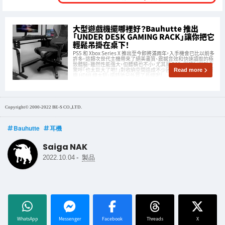
大型遊戲機擺哪裡好？Bauhutte 推出
「UNDER DESK GAMING RACK」讓你把它
輕鬆吊掛在桌下！
PS5 和 Xbox Series X 推出至今即將滿兩年，入手機會已比以前多
許多。這類次世代主機帶來了絕美畫質、震撼音效和快速讀取的極
致體驗，雖然性能強大，但體積也不小，尤其是 PS5，開箱瞬間就會
驚呼「也太巨大了吧！」對收納空間造成不少困擾。筆者甚至因為原
Read more
廠 HDMI 線太短，還特地另外買了長線呢！
Copyright© 2000-2022 BE-S CO.,LTD.
Bauhutte
耳機
Saiga NAK
-
2022.10.04
製品
WhatsApp
Messenger
Facebook
Threads
X