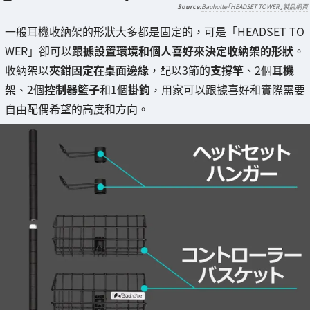
Bauhutte「HEADSET TOWER」製品網頁
一般耳機收納架的形狀大多都是固定的，可是「HEADSET TO
WER」卻可以
跟據設置環境和個人喜好來決定收納架的形狀
。
收納架以
夾鉗固定在桌面邊緣
，配以3節的
支撐竿
、2個
耳機
架
、2個
控制器籃子
和1個
掛鉤
，用家可以跟據喜好和實際需要
自由配偶希望的高度和方向。