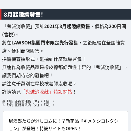
8月起陸續發售！
「鬼滅消收藏」預計
2021年8月起陸續發售
，價格為
200日圓
(含稅)
。
將在
LAWSON集團門市限定先行發售
，之後陸續在全國雜貨
店、便利商店販售。
採
隨機盲抽
形式，能抽到什麼就靠運氣！
無論作為收藏品還是橡皮擦都話題性十足的「鬼滅消收藏」，
讓我們期待它的發售吧！
請注意千萬別在學校被老師沒收喔。
詳情請見
「鬼滅消收藏」特設網站
！
※「禰」正確寫法為「ネ」+「爾」。
※「煉」正確寫法為「火」+「東」。
炭治郎たちが消しゴムに！？新商品『キメケシコレクシ
ョン』が登場！特設サイトもOPEN！