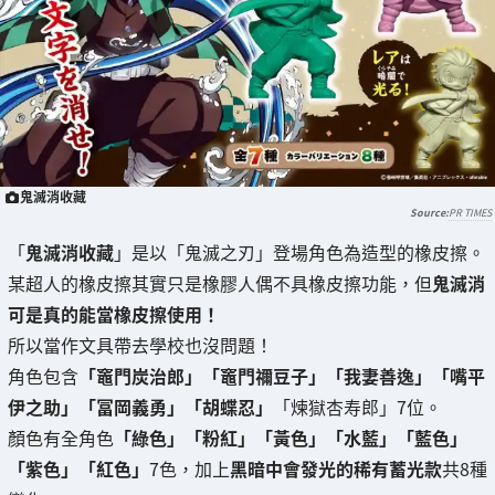
鬼滅消收藏
PR TIMES
「
鬼滅消收藏
」是以「鬼滅之刃」登場角色為造型的橡皮擦。
某超人的橡皮擦其實只是橡膠人偶不具橡皮擦功能，但
鬼滅消
可是真的能當橡皮擦使用！
所以當作文具帶去學校也沒問題！
角色包含
「竈門炭治郎」「竈門禰豆子」「我妻善逸」「嘴平
伊之助」「冨岡義勇」「胡蝶忍」
「煉獄杏寿郎」7位。
顏色有全角色
「綠色」「粉紅」「黃色」「水藍」「藍色」
「紫色」「紅色」
7色，加上
黑暗中會發光的稀有蓄光款
共8種