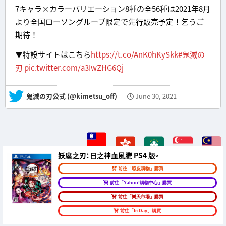
7キャラ×カラーバリエーション8種の全56種は2021年8月
より全国ローソングループ限定で先行販売予定！乞うご
期待！
▼特設サイトはこちら
https://t.co/AnK0hKySkk
#鬼滅の
刃
pic.twitter.com/a3IwZHG6Qj
— 鬼滅の刃公式 (@kimetsu_off)
June 30, 2021
妖魔之刃：日之神血風騰 PS4 版。
前往「蝦皮購物」購買
前往「Yahoo!購物中心」購買
前往「樂天市場」購買
前往「friDay」購買