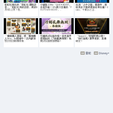
彩虹社推出的「彩虹社 運動語
小罐裝 ZONe「QUICK BOOST」
出演「人中之龍」最新作，港
音」「彩虹社 和好語音」將於8
全面升級！30%果汁含量的「F
區系女子最終選拔名單出爐！E
月8日上市！也…
RUITS MIX BOOST」…
nako、十束おとは…
「魔物獵人酒場」裡「魔物獵
可繼承試玩版存檔！從本篇序
「Season V」情報即將公開！
人Now」fes開催中！店内參加
章開始的《刀劍亂舞無雙》免
「快打旋風V 夏季更新」直播
型討伐活動獲得食…
費試玩版開放體驗！
確定！
雷蛇
Disney+