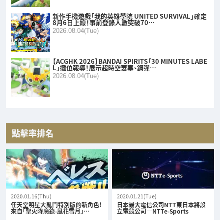
新作手機遊戲「我的英雄學院 UNITED SURVIVAL」確定
8月6日上線！事前登錄人數突破70…
2026.08.04(Tue)
【ACGHK 2026】BANDAI SPIRITS「30 MINUTES LABE
L」攤位報導！展示超時空要塞、鋼彈…
2026.08.04(Tue)
點擊率排名
2020.01.16(Thu)
2020.01.21(Tue)
任天堂明星大亂鬥特別版的新角色！
日本最大電信公司NTT東日本將設
來自「聖火降魔錄-風花雪月」…
立電競公司—NTTe-Sports