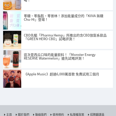
零糖・零脂肪・零普林！添加能量成分的「KIIVA 無糖
Chu-Hi」登場！
CBD先驅「Pharma Hemp」所推出的含CBD放鬆系飲品
「GREEN HERO CBD」試喝評測！
這次是西瓜口味的能量飲料！「Monster Energy
RESERVE Watermelon」搶先試喝評測！
《Apple Music》超過6,000萬首歌 免費試用三個月
主頁
關於我們
聯絡我們
使用條約
私隱權政策
招聘翻譯員