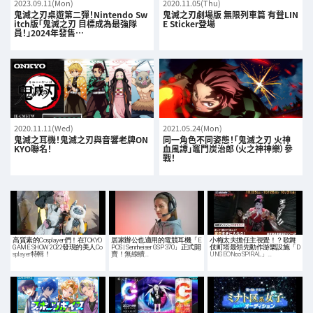
2023.09.11(Mon)
2020.11.05(Thu)
鬼滅之刃桌遊第二彈！Nintendo Sw
鬼滅之刃劇場版 無限列車篇 有聲LIN
itch版「鬼滅之刃 目標成為最強隊
E Sticker登場
員！」2024年發售…
2020.11.11(Wed)
2021.05.24(Mon)
鬼滅之耳機！鬼滅之刃與音響老牌ON
同一角色不同姿態！「鬼滅之刃 火神
KYO聯名！
血風譚」竈門炭治郎（火之神神樂）參
戰！
高質素的Cosplayer們！在TOKYO
居家辦公也適用的電競耳機「E
小梅太夫擔任主視覺！？歌舞
GAME SHOW 2022發現的美人Co
POS | Sennheiser GSP 370」正式開
伎町塔最領先動作游樂設施「D
splayer特輯！
賣！無線續…
UNGEON∞SPIRAL」…