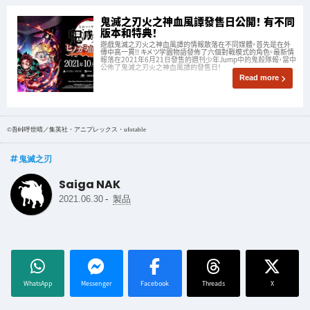
鬼滅之刃火之神血風譚發售日公開！ 有不同
版本和特典！
遊戲鬼滅之刃火之神血風譚的情報散落在不同媒體。首先是在外
傳中高一貫!! キメツ学園物語發佈了六個對戰模式的角色。最新情
報落在2021年6月21日發售的週刊少年Jump中的鬼殺隊報，當中
公佈了鬼滅之刃火之神血風譚的發售日！
Read more
©吾峠呼世晴／集英社・アニプレックス・ufotable
鬼滅之刃
Saiga NAK
-
2021.06.30
製品
WhatsApp
Messenger
Facebook
Threads
X