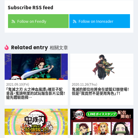
Subscribe RSS feed
Follow on Feedly
Follow on Inoreader
Related entry
相關文章
2021.09.10(Fri)
2020.11.26(Thu)
「鬼滅之刃 火之神血風譚」禰豆子配
鬼滅的那位柱將會在碧藍幻想登場！
音員・鬼頭明里的試玩報告影片公開！
但是「我竟然不是使用角色」？！
搶先體驗遊戲…