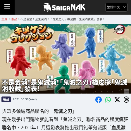
繁體中文
主頁
製品
不是金消！是鬼滅消！「鬼滅之刃」橡皮擦「鬼滅消收藏」發表！
>
>
不是金消！是鬼滅消！「鬼滅之刃」橡皮擦「鬼滅
消收藏」發表！
製品
2021.06.30(Wed)
與眾多領域商品聯名的「
鬼滅之刃
」
現在幾乎出門購物就能看到「鬼滅之刃」聯名商品的程度
瘋狂
聯名中
，2021年11月還發表將推出戰鬥鉛筆鬼滅版「
血風激