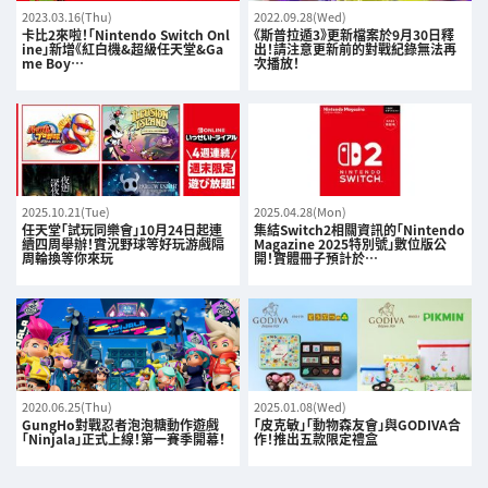
2023.03.16(Thu)
2022.09.28(Wed)
卡比2來啦！「Nintendo Switch Onl
《斯普拉遁3》更新檔案於9月30日釋
ine」新增《紅白機&超級任天堂&Ga
出！請注意更新前的對戰紀錄無法再
me Boy…
次播放！
2025.10.21(Tue)
2025.04.28(Mon)
任天堂「試玩同樂會」10月24日起連
集結Switch2相關資訊的「Nintendo
續四周舉辦！實況野球等好玩游戲隔
Magazine 2025特別號」數位版公
周輪換等你來玩
開！實體冊子預計於…
2020.06.25(Thu)
2025.01.08(Wed)
GungHo對戰忍者泡泡糖動作遊戲
「皮克敏」「動物森友會」與GODIVA合
「Ninjala」正式上線！第一賽季開幕！
作！推出五款限定禮盒