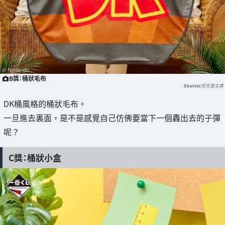
B獎：桶狀毛布
任天堂主頁
DK桶風格的桶狀毛布。
一旦進去裏面，是不是感覺自己仿佛要當下一個轟出去的子彈
呢？
C獎：桶狀小盒