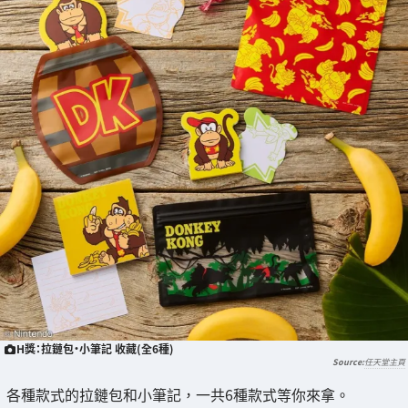
H獎：拉鏈包・小筆記 收藏(全6種)
任天堂主頁
各種款式的拉鏈包和小筆記，一共6種款式等你來拿。