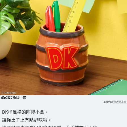
C獎：桶狀小盒
任天堂主頁
DK桶風格的陶製小盒。
讓你桌子上有點野味哦。