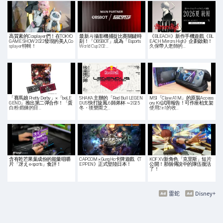
高質素的Cosplayer們！在TOKYO
最新 AI 攝影機捕捉比賽關鍵時
《BLEACH》新作手機遊戲《BL
GAME SHOW 2022發現的美人Co
刻！「OBSBOT」成為「Esports
EACH Mirrors High》企劃啟動！
splayer特輯！
World Cup 202…
久保帶人老師的…
「賽馬娘 Pretty Derby」×「beLE
SHAKA 主辦的「Red Bull LEGEN
MSI「Claw A1M」的原裝Access
GEND」推出第二彈合作！「蛋
DUS 快打旋風 6 師弟杯 ～2025
ory Kit試用報告！可作座枱支架
白粉 鍛鍊的目…
冬・後樂園之…
使用2in1的收…
含有乾芒果葉成份的能量咀嚼
CAPCOM × GungHo卡牌遊戲《T
KOF XV新角色「克里斯」短片
片「冴え e-sports」食評！
EPPEN》正式登陸日本！
公開！那個傳說中的隊伍復活
了！
雷蛇
Disney+