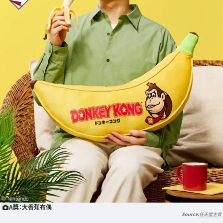
A獎：大香蕉布偶
任天堂主頁