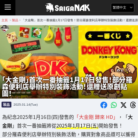
繁體中文
主頁
製品
「大金剛」首次一番抽籤1月17日發售！部分羅森便利店舉辦特別裝飾活動！還贈送
>
>
「大金剛」首次一番抽籤1月17日發售！部分羅
森便利店舉辦特別裝飾活動！還贈送原創貼
圖！
製品
2025.01.14(Tue)
為紀念2025年1月16日(四)發售的
「大金剛 歸來 HD」
，「
大
金剛
」首次一番抽籤將從
2025年1月17日(五)
開始發售！
部分羅森便利店舉辦特別裝飾活動，購買對象商品還可以獲得