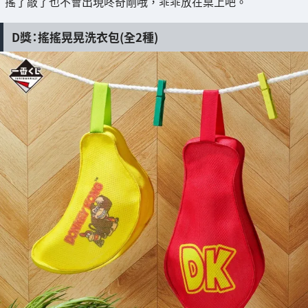
搖了敲了也不會出現咚奇剛哦，乖乖放在桌上吧。
D獎：搖搖晃晃洗衣包(全2種)