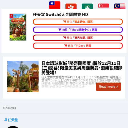
任天堂 Switch《大金剛歸來 HD
前往「蝦皮購物」購買
前往「Yahoo!購物中心」購買
前往「樂天市場」購買
前往「friDay」購買
日本環球影城「咚奇剛國度」將於12月11日
(三)開幕！限量美食與周邊商品、遊樂設施即
將登場！
任天堂株式會社在2024年11月12日(二)7:00所播放的「超級任天
堂世界 Direct」上公佈了，將於2024年12月11日(三)，在「日本環
球影城」內擴展開幕的「咚奇剛國度」的最新資訊。節目中也介紹了
遊樂區的實況與一部分的遊樂設施。
Read more
© Nintendo
任天堂