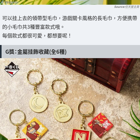
任天堂主頁
可以挂上去的領帶型毛巾，游戲關卡風格的長毛巾，方便携帶
的小毛巾共3種豐富款式哦。
每個款式都很可愛，都想要呢！
G獎：金屬挂飾收藏(全6種)