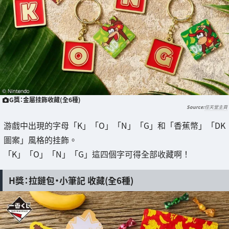
G獎：金屬挂飾收藏(全6種)
任天堂主頁
游戲中出現的字母「K」「O」「N」「G」和「香蕉幣」「DK
圖案」風格的挂飾。
「K」「O」「N」「G」這四個字可得全部收藏啊！
H獎：拉鏈包・小筆記 收藏(全6種)