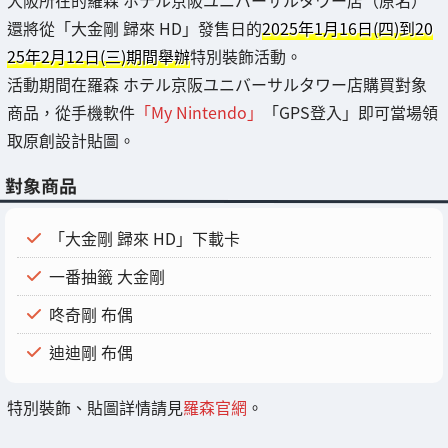
還將從「大金剛 歸來 HD」發售日的
2025年1月16日(四)到20
25年2月12日(三)期間舉辦
特別裝飾活動。
活動期間在羅森 ホテル京阪ユニバーサルタワー店購買對象
商品，從手機軟件
「My Nintendo」
「GPS登入」即可當場領
取原創設計貼圖。
對象商品
「大金剛 歸來 HD」下載卡
一番抽籤 大金剛
咚奇剛 布偶
迪迪剛 布偶
特別裝飾、貼圖詳情請見
羅森官網
。