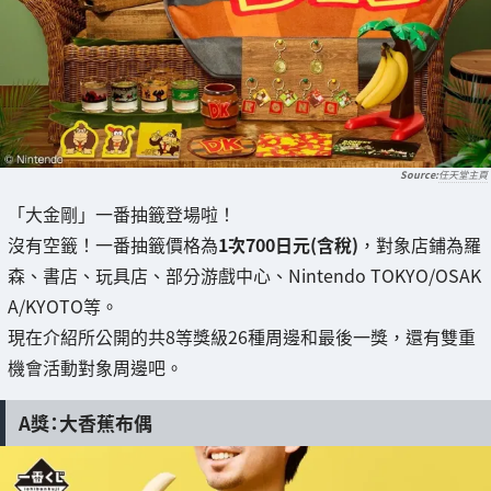
任天堂主頁
「大金剛」一番抽籤登場啦！
沒有空籤！一番抽籤價格為
1次700日元(含稅)
，對象店鋪為羅
森、書店、玩具店、部分游戲中心、Nintendo TOKYO/OSAK
A/KYOTO等。
現在介紹所公開的共8等獎級26種周邊和最後一獎，還有雙重
機會活動對象周邊吧。
A獎：大香蕉布偶