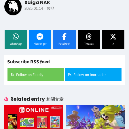
Saiga NAK
-
2025.01.14
製品
WhatsApp
Messenger
Facebook
Threads
X
Subscribe RSS feed
Follow on Feedly
Follow on Inoreader
Related entry
相關文章