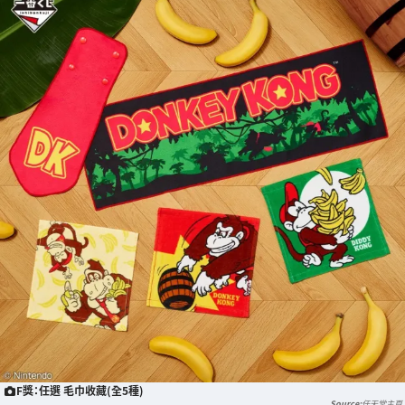
F獎：任選 毛巾收藏(全5種)
任天堂主頁