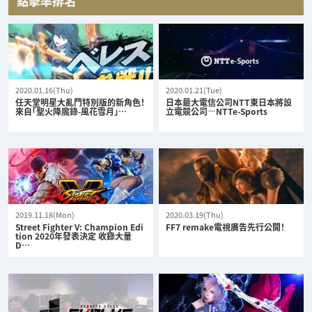
點擊率排名
2020.01.16(Thu)
2020.01.21(Tue)
任天堂明星大亂鬥特別版的新角色！
日本最大電信公司NTT東日本將設
來自「聖火降魔錄-風花雪月」…
立電競公司—NTTe-Sports
2019.11.18(Mon)
2020.03.19(Thu)
Street Fighter V: Champion Edi
FF7 remake電視廣告先行公開！
tion 2020年發表決定 收錄大量
D…