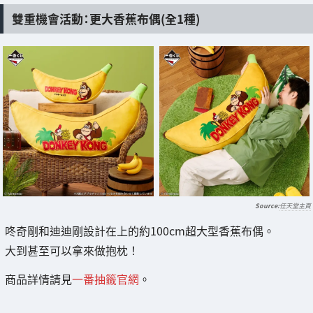
雙重機會活動：更大香蕉布偶(全1種)
任天堂主頁
咚奇剛和迪迪剛設計在上的約100cm超大型香蕉布偶。
大到甚至可以拿來做抱枕！
商品詳情請見
一番抽籤官網
。