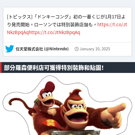
[トピックス]「ドンキーコング」初の一番くじが1月17日よ
り発売開始。ローソンでは特別装飾店舗も。
https://t.co/Jt
NkzBpqAq
https://t.co/JtNkzBpqAq
— 任天堂株式会社 (@Nintendo)
January 10, 2025
部分羅森便利店可獲得特別裝飾和貼圖！