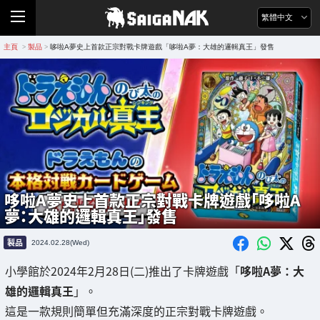
繁體中文
主頁
製品
哆啦A夢史上首款正宗對戰卡牌遊戲「哆啦A夢：大雄的邏輯真王」發售
>
>
哆啦A夢史上首款正宗對戰卡牌遊戲「哆啦A
夢：大雄的邏輯真王」發售
製品
2024.02.28(Wed)
小學館於2024年2月28日(二)推出了卡牌遊戲「
哆啦A夢：大
雄的邏輯真王
」。
這是一款規則簡單但充滿深度的正宗對戰卡牌遊戲。