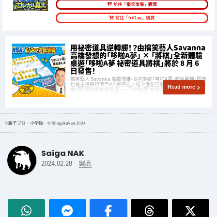
前往「樂天市場」購買
前往「friDay」購買
用祕密道具逆轉勝！？由搞笑藝人Savanna
高橋發想的「哆啦A夢」 × 「將棋」全新體驗
桌遊「哆啦A夢 祕密道具將棋」將於 8 月 6
日發售！
搞笑藝人 Savanna 高橋茂雄，以狂熱的「哆啦A夢」粉絲著稱，同時
也是主持將棋節目的「將棋迷」，這次他親自發想並設計出結合《哆
Read more
啦A夢》與將棋的新遊戲——「哆啦A夢 祕密道具將棋」！將於 2022
年 8 月 6 日（六）在全日本的玩具專賣店、大型量販店與線上商城
同步發售。
©藤子プロ・小学館 © Shogakukan 2024
Saiga NAK
-
2024.02.28
製品