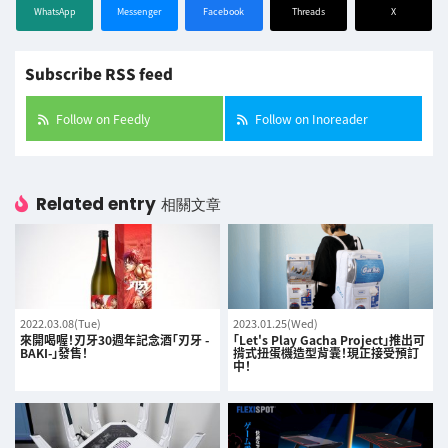
WhatsApp
Messenger
Facebook
Threads
X
Subscribe RSS feed
Follow on Feedly
Follow on Inoreader
Related entry
相關文章
2022.03.08(Tue)
2023.01.25(Wed)
來開喝喔！刃牙30週年記念酒「刃牙 -
「Let's Play Gacha Project」推出可
BAKI-」發售！
揹式扭蛋機造型背囊！現正接受預訂
中！