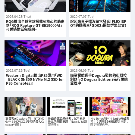
2026.04.23(Thu)
2020.07.07(Tue)
ROG推出全球首款搭載AI核心的路由
說起來桌子還沒讓它發光！FLEXISP
器「ROG Rapture GT-BE19000AI」！
OT的遊戲桌「GD02」開始群眾募資！
可透過對話完成網…
2022.07.12(Tue)
2026.06.09(Tue)
Western Digital推出PS5專用「WD
職業電競選手Dogura監修的街機控
_BLACK SN850 NVMe M.2 SSD for
制器「iO Dogura Edition」先行預購
PS5 Consoles」！
受理中！
高質素的Cosplayer們！在TOKYO
推薦給電競愛好者，試用索尼
King Bombie和Mini Bombie變成壽
GAME SHOW 2022發現的美人Co
推出的新聞應用「News Suite(新
司！？壽司郎×桃鐵聯名決定，
splayer特輯！
聞套件)」
限定菜單也登…