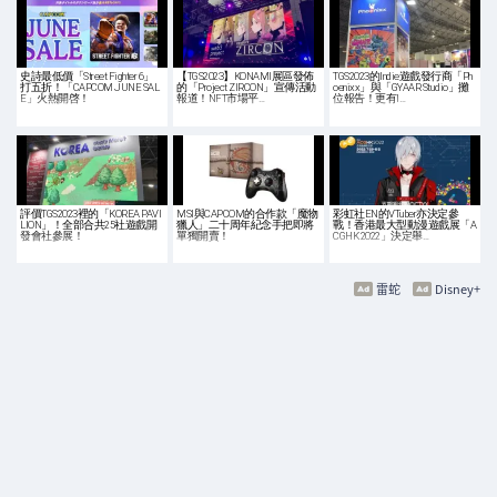
史詩最低價「Street Fighter 6」
【TGS2023】KONAMI展區發佈
TGS2023的Indie遊戲發行商「Ph
打五折！「CAPCOM JUNE SAL
的「Project ZIRCON」宣傳活動
oenixx」與「GYAAR Studio」攤
E」火熱開啓！
報道！NFT市場平…
位報告！更有I…
評價TGS2023裡的「KOREA PAVI
MSI與CAPCOM的合作款「魔物
彩虹社EN的VTuber亦決定參
LION」！全部合共25社遊戲開
獵人」二十周年紀念手把即將
戰！香港最大型動漫遊戲展「A
發會社參展！
單獨開賣！
CGHK 2022」決定舉…
雷蛇
Disney+