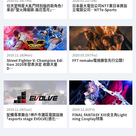
2020.01.16(Thu)
2020.01.21(Tue)
任天堂明星大亂鬥特別版的新角色！
日本最大電信公司NTT東日本將設
來自「聖火降魔錄-風花雪月」…
立電競公司—NTTe-Sports
2019.11.18(Mon)
2020.03.19(Thu)
Street Fighter V: Champion Edi
FF7 remake電視廣告先行公開！
tion 2020年發表決定 收錄大量
D…
2019.11.24(Sun)
2019.12.20(Fri)
配備專業舞台！神戶市灘區電競設施
FINAL FANTASY XIII女主角Light
「esports stage EVOLVE(進化…
ning Cosplay特集