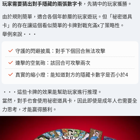
玩家需要猜出對手隱藏的兩張數字卡
，先猜中的玩家獲勝。
由於規則簡單，適合各個年齡層的玩家遊玩。但「祕密道具
卡」的存在讓這個看似簡單的卡牌對戰充滿x了策略性。
舉例來說・・・
守護的閃避披風：對手下個回合無法攻擊
連擊的空氣砲：該回合可攻擊兩次
真實的縮小燈：能知道對方的隱藏卡數字是否小於4
・・・這些卡牌的效果能幫助玩家進行推理。
當然，對手也會使用祕密道具卡，因此即使是成年人也需要全
力思考，才能贏得勝利。