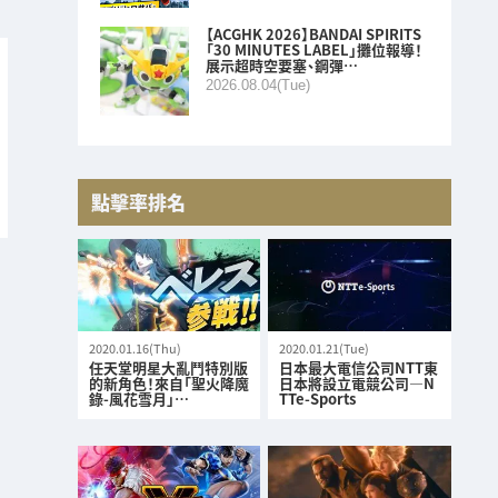
【ACGHK 2026】BANDAI SPIRITS
「30 MINUTES LABEL」攤位報導！
展示超時空要塞、鋼彈…
2026.08.04(Tue)
點擊率排名
2020.01.16(Thu)
2020.01.21(Tue)
任天堂明星大亂鬥特別版
日本最大電信公司NTT東
的新角色！來自「聖火降魔
日本將設立電競公司—N
錄-風花雪月」…
TTe-Sports