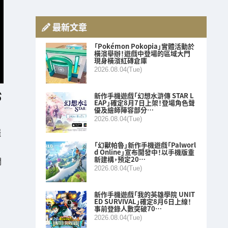
最新文章
「Pokémon Pokopia」實體活動於
橫濱舉辦！遊戲中登場的區域大門
現身橫濱紅磚倉庫
2026.08.04(Tue)
新作手機遊戲「幻想水滸傳 STAR L
EAP」確定8月7日上架！登場角色聲
優及繪師陣容部分…
2026.08.04(Tue)
羅
「幻獸帕魯」新作手機遊戲「Palworl
d Online」宣布開發中！以手機版重
新建構，預定20…
們
2026.08.04(Tue)
新作手機遊戲「我的英雄學院 UNIT
ED SURVIVAL」確定8月6日上線！
事前登錄人數突破70…
2026.08.04(Tue)