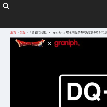
主頁
>
製品
>
「勇者鬥惡龍」×「graniph」聯名商品第4彈決定於2023