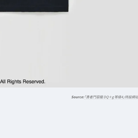
「勇者鬥惡龍 DQ＋g 等級4」特設網