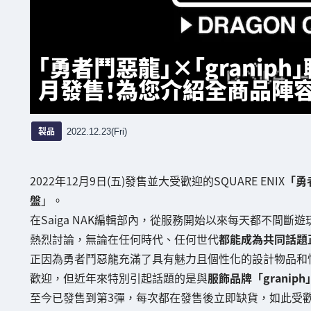
「勇者鬥惡龍」×「granip
月發售！為您介紹全商品陣容
製品
2022.12.23(Fri)
2022年12月9日(五)發售並大受歡迎的SQUARE ENIX
「勇
盤
」。
在Saiga NAK編輯部內，從服務開始以來每天都不間斷遊
熱烈討論，無論在任何時代、任何世代
都能成為共同話題
正因為勇者鬥惡龍充滿了具有魅力且個性化的設計物品和
歡迎，但近年來特別引起話題的是與
服飾品牌「graniph
至今已發售到第3彈，每次都在發售後立即缺貨，如此受