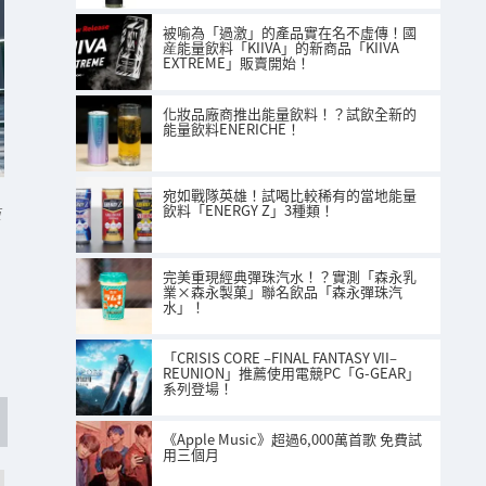
被喻為「過激」的產品實在名不虛傳！國
産能量飲料「KIIVA」的新商品「KIIVA
EXTREME」販賣開始！
化妝品廠商推出能量飲料！？試飲全新的
能量飲料ENERICHE！
宛如戰隊英雄！試喝比較稀有的當地能量
飲料「ENERGY Z」3種類！
站
完美重現經典彈珠汽水！？實測「森永乳
業×森永製菓」聯名飲品「森永彈珠汽
水」！
「CRISIS CORE –FINAL FANTASY VII–
REUNION」推薦使用電競PC「G-GEAR」
系列登場！
《Apple Music》超過6,000萬首歌 免費試
用三個月