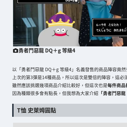
勇者鬥惡龍 DQ＋g 等級4
以「勇者鬥惡龍 DQ＋g 等級4」名義發售的商品陣容竟然
上次的第3彈是14種商品，所以這次是雙倍的陣容，這必
雖然應該挑選幾項商品介紹比較好，但這次也是
每件商品
因為種類很多會有點長，但我想為大家介紹
「勇者鬥惡龍 
T恤 史萊姆圓點