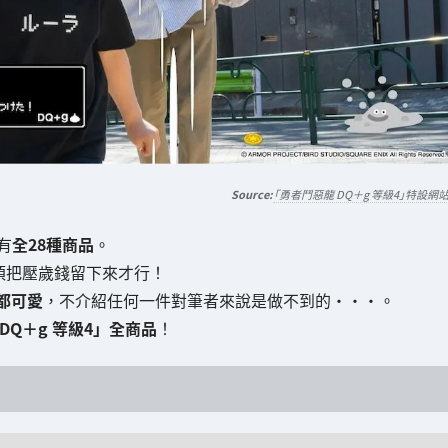
「勇者鬥惡龍 DQ＋g 等級4」特設網
有
全28種商品
。
須把壓歲錢留下來才行！
都可愛
，不介紹任何一件對筆者來說是做不到的・・・。
DQ＋g 等級4」全商品
！