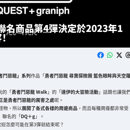
h」聯名商品第4彈決定於2023年1
！
者鬥惡龍」系列
作品「
勇者鬥惡龍 尋寶探險團 藍色眼眸與天空
玩的「
勇者鬥惡龍 Walk
」的「
達伊的大冒險活動
」話題也讓我
正是勇者鬥惡龍的厲害之處
呢。
怪物，所以
展開了各式各樣的周邊商品
，而且每種周邊都非常受
」
聯名的「
DQ＋g
」。
歡迎怎麼可能在第3彈就結束呢？