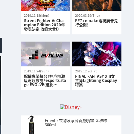
2019.11.18(Mon)
2020.03.19(Thu)
Street Fighter V: Cha
FF7 remake電視廣告先
mpion Edition 2020年
行公開！
發表決定 收錄大量D…
2019.11.24(Sun)
2019.12.20(Fri)
配備專業舞台！神戶市灘
FINAL FANTASY XIII女
區電競設施「esports sta
主角Lightning Cosplay
ge EVOLVE(進化…
特集
Frienbr 衣物及家居香薰噴霧-金桂味
300mL