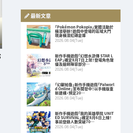
最新文章
「Pokémon Pokopia」實體活動於
橫濱舉辦！遊戲中登場的區域大門
現身橫濱紅磚倉庫
2026.08.04(Tue)
新作手機遊戲「幻想水滸傳 STAR L
EAP」確定8月7日上架！登場角色聲
優及繪師陣容部分…
2026.08.04(Tue)
「幻獸帕魯」新作手機遊戲「Palworl
d Online」宣布開發中！以手機版重
新建構，預定20…
2026.08.04(Tue)
新作手機遊戲「我的英雄學院 UNIT
ED SURVIVAL」確定8月6日上線！
事前登錄人數突破70…
2026.08.04(Tue)