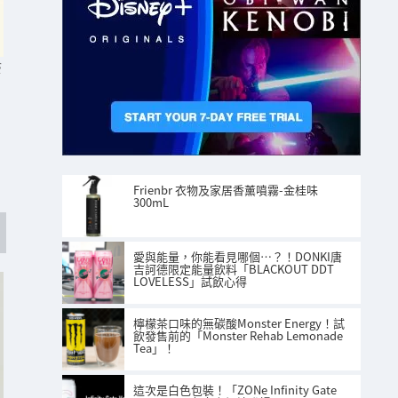
S
Frienbr 衣物及家居香薰噴霧-金桂味
300mL
愛與能量，你能看見哪個…？！DONKI唐
吉訶德限定能量飲料「BLACKOUT DDT
LOVELESS」試飲心得
檸檬茶口味的無碳酸Monster Energy！試
飲發售前的「Monster Rehab Lemonade
Tea」！
這次是白色包裝！「ZONe Infinity Gate