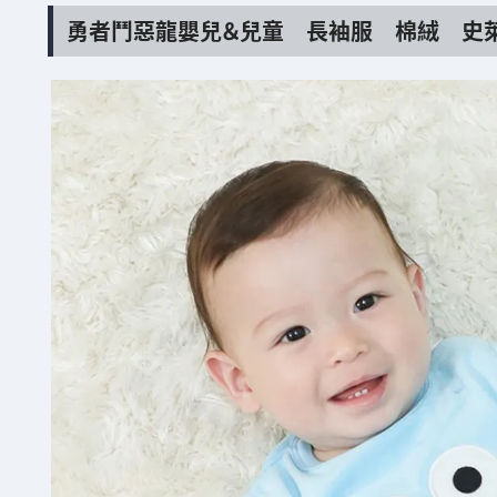
勇者鬥惡龍嬰兒＆兒童 長袖服 棉絨 史