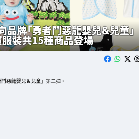
向品牌「勇者鬥惡龍嬰兒＆兒童」
服裝共15種商品登場
者鬥惡龍嬰兒＆兒童
」第二彈。