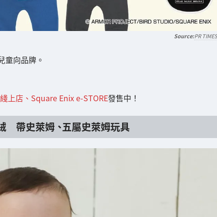
PR TIME
兒童向品牌。
 Us綫上店、
Square Enix e-STORE
發售中！
絨 帶史萊姆 、五屬史萊姆玩具