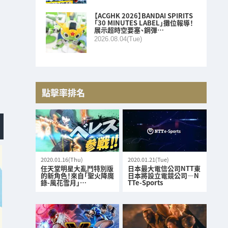
【ACGHK 2026】BANDAI SPIRITS
「30 MINUTES LABEL」攤位報導！
展示超時空要塞、鋼彈…
2026.08.04(Tue)
點擊率排名
2020.01.16(Thu)
2020.01.21(Tue)
任天堂明星大亂鬥特別版
日本最大電信公司NTT東
的新角色！來自「聖火降魔
日本將設立電競公司—N
錄-風花雪月」…
TTe-Sports