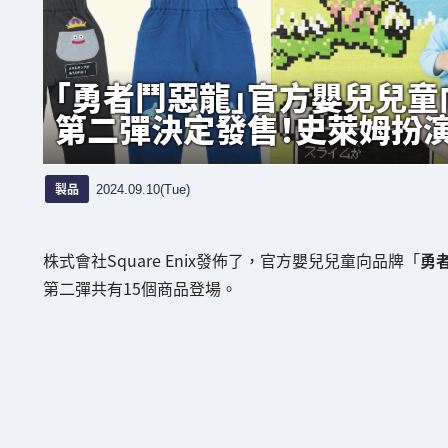
「勇者鬥惡龍」官方嬰兒兒童
第二彈決定發售！史萊姆扮演
製品
2024.09.10(Tue)
株式會社Square Enix發佈了，官方嬰兒兒童向品牌「
勇
第二彈共有15個商品登場。