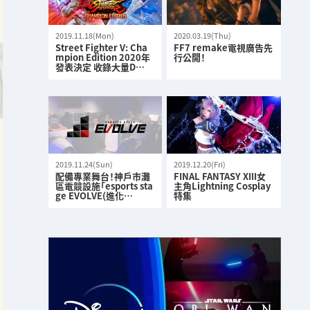
2019.11.18(Mon)
2020.03.19(Thu)
Street Fighter V: Cha
FF7 remake電視廣告先
mpion Edition 2020年
行公開！
發表決定 收錄大量D…
2019.11.24(Sun)
2019.12.20(Fri)
配備專業舞台！神戶市灘
FINAL FANTASY XIII女
區電競設施「esports sta
主角Lightning Cosplay
ge EVOLVE(進化…
特集