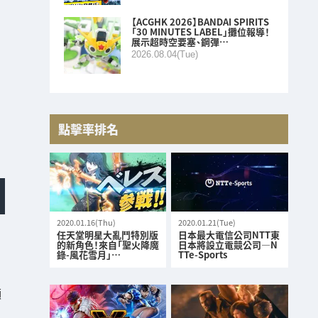
【ACGHK 2026】BANDAI SPIRITS
「30 MINUTES LABEL」攤位報導！
展示超時空要塞、鋼彈…
2026.08.04(Tue)
點擊率排名
2020.01.16(Thu)
2020.01.21(Tue)
任天堂明星大亂鬥特別版
日本最大電信公司NTT東
的新角色！來自「聖火降魔
日本將設立電競公司—N
錄-風花雪月」…
TTe-Sports
顯