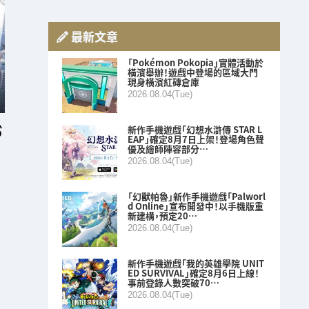
最新文章
「Pokémon Pokopia」實體活動於
橫濱舉辦！遊戲中登場的區域大門
現身橫濱紅磚倉庫
2026.08.04(Tue)
新作手機遊戲「幻想水滸傳 STAR L
EAP」確定8月7日上架！登場角色聲
優及繪師陣容部分…
2026.08.04(Tue)
「幻獸帕魯」新作手機遊戲「Palworl
d Online」宣布開發中！以手機版重
新建構，預定20…
2026.08.04(Tue)
新作手機遊戲「我的英雄學院 UNIT
ED SURVIVAL」確定8月6日上線！
事前登錄人數突破70…
2026.08.04(Tue)