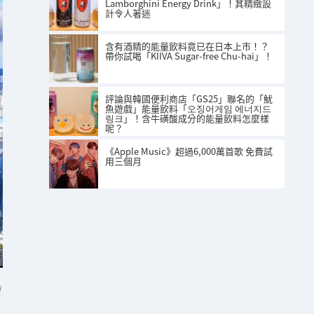
Lamborghini Energy Drink」！其精緻設
計令人著迷
含有酒精的能量飲料竟已在日本上市！？
帶你試喝「KIIVA Sugar-free Chu-hai」！
評論與韓國便利商店「GS25」聯名的「魷
魚遊戲」能量飲料「오징어게임 에너지드
링크」！含牛磺酸成分的能量飲料怎麼樣
呢？
《Apple Music》超過6,000萬首歌 免費試
用三個月
面