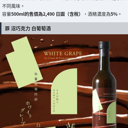
不同風味。
容量
500ml的售價為2,490 日圓（含稅）
，酒精濃度為
5%
。
罪 沼巧克力 白葡萄酒