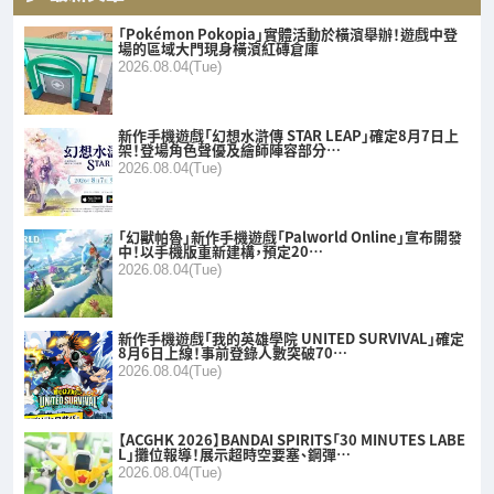
「Pokémon Pokopia」實體活動於橫濱舉辦！遊戲中登
場的區域大門現身橫濱紅磚倉庫
2026.08.04(Tue)
新作手機遊戲「幻想水滸傳 STAR LEAP」確定8月7日上
架！登場角色聲優及繪師陣容部分…
2026.08.04(Tue)
「幻獸帕魯」新作手機遊戲「Palworld Online」宣布開發
中！以手機版重新建構，預定20…
2026.08.04(Tue)
新作手機遊戲「我的英雄學院 UNITED SURVIVAL」確定
8月6日上線！事前登錄人數突破70…
2026.08.04(Tue)
【ACGHK 2026】BANDAI SPIRITS「30 MINUTES LABE
L」攤位報導！展示超時空要塞、鋼彈…
2026.08.04(Tue)