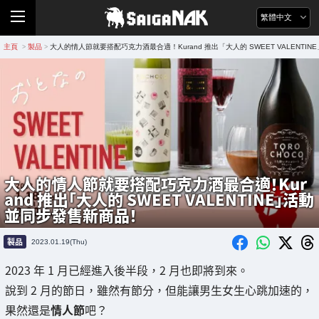
繁體中文
主頁
製品
大人的情人節就要搭配巧克力酒最合適！Kurand 推出「大人的 SWEET VALENTI
>
>
大人的情人節就要搭配巧克力酒最合適！Kur
and 推出「大人的 SWEET VALENTINE」活動
並同步發售新商品！
製品
2023.01.19(Thu)
2023 年 1 月已經進入後半段，2 月也即將到來。
說到 2 月的節日，雖然有節分，但能讓男生女生心跳加速的，
果然還是
情人節
吧？