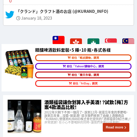
0
— 「クランド」クラフト酒のお店 (@KURAND_INFO)
January 18, 2023
精釀啤酒飲料套裝，5 種，10 瓶，各式各樣
前往「蝦皮購物」購買
前往「Yahoo!購物中心」購買
前往「樂天市場」購買
前往「friDay」購買
酒類福袋讓你划算入手美酒！？試飲【梅】方
案4款酒品比較！
2022年只剩下不到一個月了。 說到12月，就是忘年會的季節啦。
說到忘年會...沒錯，就是酒！ 這次我們收到了由線上酒類商店
「KURAND」營運商KURAND株式會社提供的「酒類福袋【梅】方案」！
非常感謝！ 在小心不要喝醉的同時，讓我們來進行評測吧！
Read more