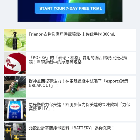
Frienbr 衣物及家居香薰噴霧-土佐佛手柑 300mL
「KOF XV」的「泰瑞·柏格」愛用的鴨舌帽現正接受預
購！重現遊戲中的厚度等規格
提神並回復專注力！在電競遊戲中試喝了「esports對策
BREAK OUT」！
這是遊戲力保美達！評測那個力保美達的果凍飲料「力保
美達JELLY」！
北歐設計芬蘭能量飲料「BATTERY」為你充電！