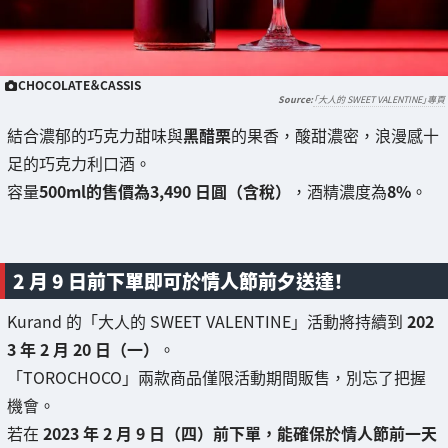
CHOCOLATE＆CASSIS
「大人的 SWEET VALENTINE」專頁
結合濃郁的巧克力甜味與
黑醋栗
的果香，酸甜濃密，浪漫感十
足的巧克力利口酒。
容量
500ml的售價為3,490 日圓（含稅）
，酒精濃度為
8%
。
2 月 9 日前下單即可於情人節前夕送達！
Kurand 的「大人的 SWEET VALENTINE」活動將持續到
202
3 年 2 月 20 日（一）
。
「TOROCHOCO」兩款商品僅限活動期間販售，別忘了把握
機會。
若在
2023 年 2 月 9 日（四）前下單，能確保於情人節前一天