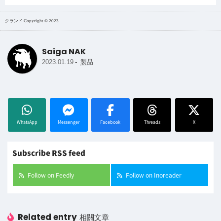
クランド Copyright © 2023
Saiga NAK
-
2023.01.19
製品
WhatsApp
Messenger
Facebook
Threads
X
Subscribe RSS feed
Follow on Feedly
Follow on Inoreader
Related entry
相關文章