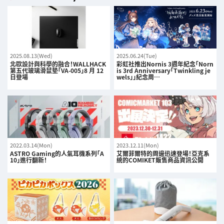
2025.08.13(Wed)
2025.06.24(Tue)
北歐設計與科學的融合！WALLHACK
彩虹社推出Nornis 3週年紀念「Norn
第五代玻璃滑鼠墊「VA-005」8 月 12
is 3rd Anniversary「Twinkling je
日登場
wels」」紀念周…
2022.03.14(Mon)
2023.12.11(Mon)
ASTRO Gaming的人氣耳機系列「A
艾爾菲爾特的周邊迅速登場！亞克系
10」進行翻新！
統的COMIKET販售商品資訊公開