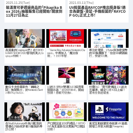
2025.11.25(Tue)
2021.03.11(Thu)
裝滿寶可夢週邊商品的「Pikapika B
UV殺菌產品RAYCOP推出隨身版！適
ox 2026」抽籤販售已經開始！開放到
合為鍵盤、滑鼠、手機殺菌的「RAYCO
11月27日為止
P GO」正式上市！
高質素的Cosplayer們！在TOKYO
「Game Boy Advance Nintendo Cla
專注於電競、VTuber與加密貨幣
GAME SHOW 2022發現的美人Co
ssics」中將加入「魔法假
的SBI集團旗下「住信SBI網路銀
splayer特輯！
期」！2001年發…
行」突破500萬…
數位卡夫特最新作「鋼鐵之
LG的31.5吋4K雙層OLED採用電
付費DLC「寶可夢傳說 Z-A 超次
鬪：無限戰士」於Nintendo Swit
競顯示器「32GX870B-B」開始
元爆湧」確定12月10日上線！
ch和PlayStation…
預購！搭載可切換4…
還有全新超級進…
在NieR:Automata中為2B配音的
戶口開設送3,000円禮品！BITPO
索尼互動娛樂宣布收購 VR 遊戲
聲優石川由依穿著2B服裝的專
INT為支援新生活實施戶口開設
開發工作室火精靈(Firesprite)
訪公開！
活動！