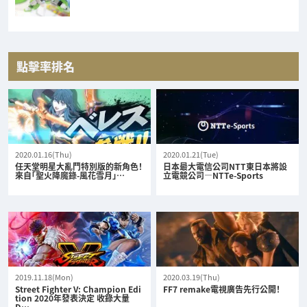
點擊率排名
2020.01.16(Thu)
2020.01.21(Tue)
任天堂明星大亂鬥特別版的新角色！
日本最大電信公司NTT東日本將設
來自「聖火降魔錄-風花雪月」…
立電競公司—NTTe-Sports
2019.11.18(Mon)
2020.03.19(Thu)
Street Fighter V: Champion Edi
FF7 remake電視廣告先行公開！
tion 2020年發表決定 收錄大量
D…