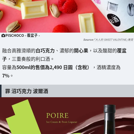
PISCHOCO - 覆盆子 -
「大人的 SWEET VALENTINE」專頁
融合高雅滑順的
白巧克力
、濃郁的
開心果
，以及酸甜的
覆盆
子
，三重奏般的利口酒。
容量為
500ml的售價為2,490 日圓（含稅）
，酒精濃度為
7%
。
罪 沼巧克力 波爾酒