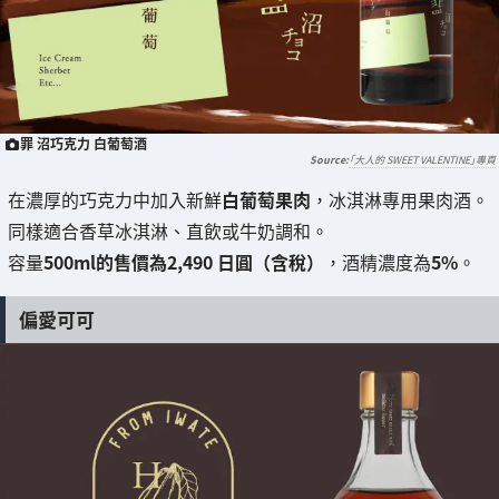
罪 沼巧克力 白葡萄酒
「大人的 SWEET VALENTINE」專頁
在濃厚的巧克力中加入新鮮
白葡萄果肉
，冰淇淋專用果肉酒。
同樣適合香草冰淇淋、直飲或牛奶調和。
容量
500ml的售價為2,490 日圓（含稅）
，酒精濃度為
5%
。
偏愛可可