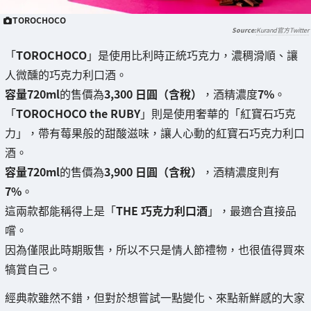
TOROCHOCO
Kurand官方Twitter
「
TOROCHOCO
」是使用比利時正統巧克力，濃稠滑順、讓
人微醺的巧克力利口酒。
容量720ml
的售價為
3,300 日圓（含稅）
，酒精濃度
7%
。
「
TOROCHOCO the RUBY
」則是使用奢華的「紅寶石巧克
力」，帶有莓果般的甜酸滋味，讓人心動的紅寶石巧克力利口
酒。
容量720ml
的售價為
3,900 日圓（含稅）
，酒精濃度則有
7%
。
這兩款都能稱得上是「
THE 巧克力利口酒
」，最適合直接品
嚐。
因為僅限此時期販售，所以不只是情人節禮物，也很值得買來
犒賞自己。
經典款雖然不錯，但對於想嘗試一點變化、來點新鮮感的大家