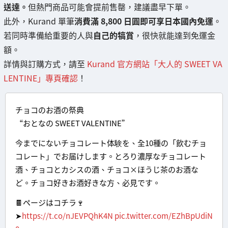
送達。
但熱門商品可能會提前售罄，建議盡早下單。
此外，Kurand 單筆
消費滿 8,800 日圓即可享日本國內免運
。
若同時準備給重要的人與
自己的犒賞
，很快就能達到免運金
額。
詳情與訂購方式，請至
Kurand 官方網站「大人的 SWEET VA
LENTINE」專頁確認
！
チョコのお酒の祭典
“おとなの SWEET VALENTINE”
今までにないチョコレート体験を、全10種の「飲むチョ
コレート」でお届けします。とろり濃厚なチョコレート
酒、チョコとカシスの酒、チョコ×ほうじ茶のお酒な
ど。チョコ好きお酒好きな方、必見です。
🍫ページはコチラ🍷
➤
https://t.co/nJEVPQhK4N
pic.twitter.com/EZhBpUdiN