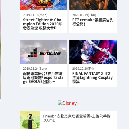
2019.11.18(Mon)
2020.03.19(Thu)
Street Fighter V: Cha
FF7 remake電視廣告先
mpion Edition 2020年
行公開！
發表決定 收錄大量D…
2019.11.24(Sun)
2019.12.20(Fri)
配備專業舞台！神戶市灘
FINAL FANTASY XIII女
區電競設施「esports sta
主角Lightning Cosplay
ge EVOLVE(進化…
特集
頁
Frienbr 衣物及家居香薰噴霧-土佐佛手柑
300mL