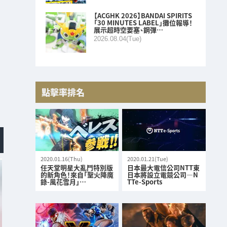
【ACGHK 2026】BANDAI SPIRITS
「30 MINUTES LABEL」攤位報導！
展示超時空要塞、鋼彈…
2026.08.04(Tue)
點擊率排名
2020.01.16(Thu)
2020.01.21(Tue)
任天堂明星大亂鬥特別版
日本最大電信公司NTT東
的新角色！來自「聖火降魔
日本將設立電競公司—N
錄-風花雪月」…
TTe-Sports