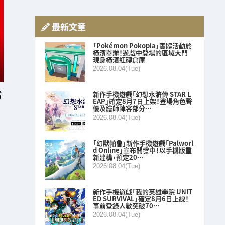
最新文章
「Pokémon Pokopia」實體活動於
橫濱舉辦！遊戲中登場的區域大門
現身橫濱紅磚倉庫
2026.08.04(Tue)
新作手機遊戲「幻想水滸傳 STAR L
EAP」確定8月7日上架！登場角色聲
優及繪師陣容部分…
2026.08.04(Tue)
「幻獸帕魯」新作手機遊戲「Palworl
d Online」宣布開發中！以手機版重
新建構，預定20…
2026.08.04(Tue)
新作手機遊戲「我的英雄學院 UNIT
ED SURVIVAL」確定8月6日上線！
事前登錄人數突破70…
2026.08.04(Tue)