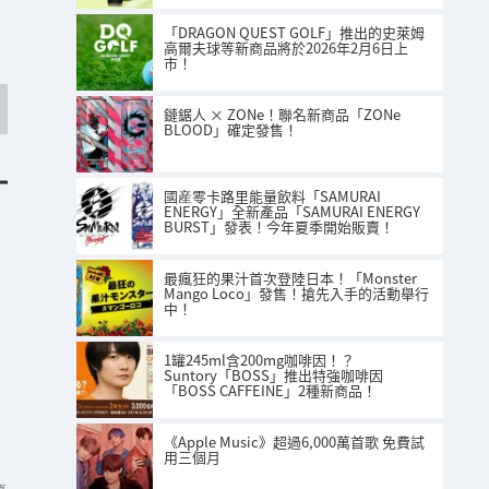
「DRAGON QUEST GOLF」推出的史萊姆
高爾夫球等新商品將於2026年2月6日上
市！
鏈鋸人 × ZONe！聯名新商品「ZONe
BLOOD」確定發售！
國産零卡路里能量飲料「SAMURAI
ENERGY」全新產品「SAMURAI ENERGY
BURST」發表！今年夏季開始販賣！
最瘋狂的果汁首次登陸日本！「Monster
Mango Loco」發售！搶先入手的活動舉行
中！
1罐245ml含200mg咖啡因！？
Suntory「BOSS」推出特強咖啡因
「BOSS CAFFEINE」2種新商品！
《Apple Music》超過6,000萬首歌 免費試
用三個月