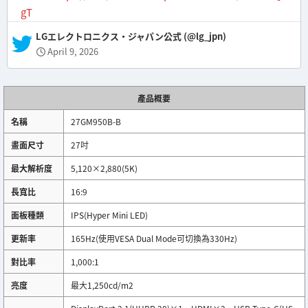
gT
— LGエレクトロニクス・ジャパン公式 (@lg_jpn)
April 9, 2026
產品概要
名稱
27GM950B-B
畫面尺寸
27吋
最大解析度
5,120×2,880(5K)
長寬比
16:9
面板種類
IPS(Hyper Mini LED)
更新率
165Hz(使用VESA Dual Mode可切換為330Hz)
對比率
1,000:1
亮度
最大1,250cd/m2