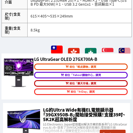
DisplayPort 2.1(UHBR 20)×1、HDMI×2、USB Type-C(US
介面
B PD 最大90W)×1、USB 3.2 Gen1x1、音訊輸出×1
尺寸(含支
615×405～535×249mm
架)
重量(含支
8.5kg
架)
LG UltraGear OLED 27GX700A-B
前往「蝦皮購物」購買
前往「Yahoo!購物中心」購買
前往「樂天市場」購買
前往「friDay」購買
LG的Ultra Wide有機EL電競顯示器
「39GX950B-B」開始接受預購！支援39吋、
5K2K超高解析度
LG Electronics Japan從搭載AI解決方案的新系列「LG UltraGear
evo AI」中，發表了39吋5K2K解析度的有機EL電競顯示器
「39GX950B-B」。預購受理至2026年6月3日(三)為止，將從2026