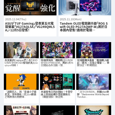
2025.12.04(Thu)
2025.11.10(Mon)
ASUS「TUF Gaming」發表第五代電
Tandem OLED電競顯示器「ROG S
競螢幕「VG27AQL5A」「VG249QML5
wift OLED PG27AQWP-W」將於日
A」，12月5日發售！
本國內發售！適用於電競…
高質素的Cosplayer們！在TOKYO
怪物彈珠與「機動戰士GUNDA
現場樂團演奏會「魔物獵人崛
GAME SHOW 2022發現的美人Co
M SEED FREEDOM」將於2月16
起：曙光 ～百龍之響宴～」舉
splayer特輯！
日開始合作活動！限…
辦決定！即將開始…
「讀賣巨人」與「音速小子索
本篇發售日同步開始！卡普空
「ZETA DIVISION」所屬k4sen舉
尼克」宣布聯名！巨人vs羅德
線上夾娃娃機卡普抓樂推出
辦「Shadowverse: Worlds Beyond
之戰將推出附贈筆…
《幽靈偵探》限定商…
The k4sen …