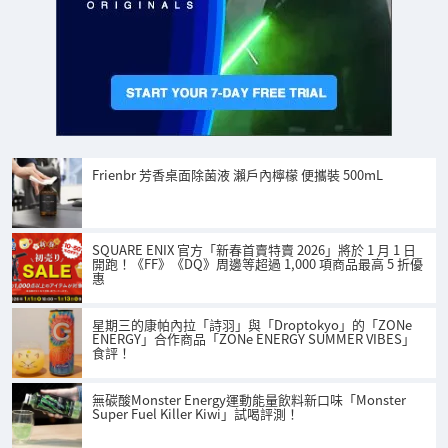
Frienbr 芳香桌面除菌液 瀨戶內檸檬 便攜裝 500mL
SQUARE ENIX 官方「新春首賣特賣 2026」將於 1 月 1 日
開跑！《FF》《DQ》周邊等超過 1,000 項商品最高 5 折優
惠
星期三的康帕內拉「詩羽」與「Droptokyo」的「ZONe
ENERGY」合作商品「ZONe ENERGY SUMMER VIBES」
食評！
無碳酸Monster Energy運動能量飲料新口味「Monster
Super Fuel Killer Kiwi」試喝評測！