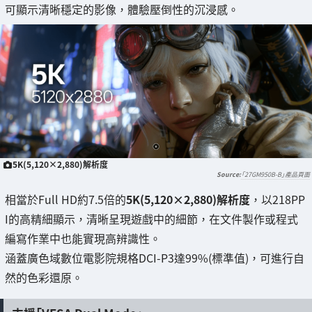
可顯示清晰穩定的影像，體驗壓倒性的沉浸感。
5K(5,120×2,880)解析度
「27GM950B-B」產品頁面
相當於Full HD約7.5倍的
5K(5,120×2,880)解析度
，以218PP
I的高精細顯示，清晰呈現遊戲中的細節，在文件製作或程式
編寫作業中也能實現高辨識性。
涵蓋廣色域數位電影院規格DCI-P3達99%(標準值)，可進行自
然的色彩還原。