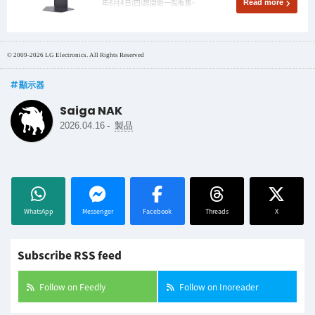
年6月4日(四)起開始一般販售。
Read more
© 2009-2026 LG Electronics. All Rights Reserved
顯示器
Saiga NAK
-
2026.04.16
製品
WhatsApp
Messenger
Facebook
Threads
X
Subscribe RSS feed
Follow on Feedly
Follow on Inoreader