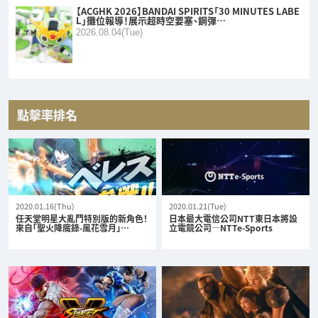
【ACGHK 2026】BANDAI SPIRITS「30 MINUTES LABE
L」攤位報導！展示超時空要塞、鋼彈…
2026.08.04(Tue)
點擊率排名
2020.01.16(Thu)
2020.01.21(Tue)
任天堂明星大亂鬥特別版的新角色！
日本最大電信公司NTT東日本將設
來自「聖火降魔錄-風花雪月」…
立電競公司—NTTe-Sports