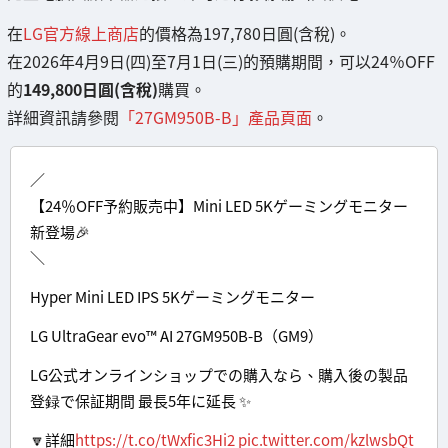
在
LG官方線上商店
的價格為197,780日圓(含稅)。
在2026年4月9日(四)至7月1日(三)的預購期間，可以24％OFF
的
149,800日圓(含稅)
購買。
詳細資訊請參閱
「27GM950B-B」產品頁面
。
／
【24％OFF予約販売中】Mini LED 5Kゲーミングモニター
新登場🎉
＼
Hyper Mini LED IPS 5Kゲーミングモニター
LG UltraGear evo™ AI 27GM950B-B（GM9）
LG公式オンラインショップでの購入なら、購入後の製品
登録で保証期間 最長5年に延長 ✨
🔽詳細
https://t.co/tWxfic3Hi2
pic.twitter.com/kzlwsbQt