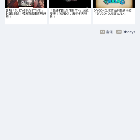
參加「GUILTY GEAR -STRIVE-」
「最終幻想VII REBIRTH」正式
DRAGON QUEST 系列最新手遊
封閉β測試！帶來遊戲畫面與感
發表！PS5獨佔，來年冬天發
「DRAGON QUEST WALK」
想！
售！
雷蛇
Disney+