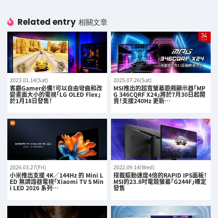
Related entry
相關文章
2023.01.14(Sat)
2025.07.26(Sat)
客廳Gamer必備！可以自由彎曲和改
MSI推出的超寬螢幕遊戲顯示器「MP
變畫面大小的電視「LG OLED Flex」
G 346CQRF X24」將於7月30日起開
於1月18日發售！
賣！支援240Hz 更新…
2026.03.27(Fri)
2022.09.14(Wed)
小米推出支援 4K／144Hz 的 Mini L
搭載驅動速度4倍的RAPID IPS面板！
ED 無調諧器電視「Xiaomi TV S Min
MSI的23.8吋電競螢幕「G244F」確定
i LED 2026 系列…
發售