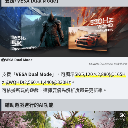
支援「VESA Dual Mode」
VESA Dual Mode
「27GM950B-B」產品頁面
支援「
VESA Dual Mode
」，可顯示
5K(5,120×2,880)@165H
z或WQHD(2,560×1,440)@330Hz
。
可依據所玩的遊戲，選擇要優先解析度還是更新率。
輔助遊戲進行的AI功能