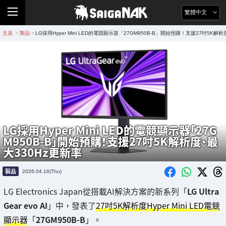
繁體中文
主頁
製品
LG採用Hyper Mini LED的電競顯示器「27GM950B-B」開始預購！支援27吋5K解
>
>
LG採用Hyper Mini LED的電競顯示器「27G
M950B-B」開始預購！支援27吋5K解析度、最
大330Hz更新率
製品
2026.04.16(Thu)
LG Electronics Japan從搭載AI解決方案的新系列「
LG Ultra
Gear evo AI
」中，發表了
27吋5K解析度Hyper Mini LED電競
顯示器
「
27GM950B-B
」。