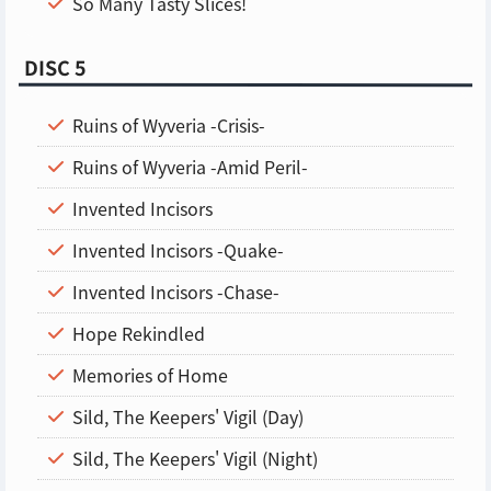
So Many Tasty Slices!
DISC 5
Ruins of Wyveria -Crisis-
Ruins of Wyveria -Amid Peril-
Invented Incisors
Invented Incisors -Quake-
Invented Incisors -Chase-
Hope Rekindled
Memories of Home
Sild, The Keepers' Vigil (Day)
Sild, The Keepers' Vigil (Night)