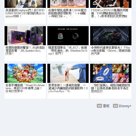
高質素的Cosplayer們！在TOKYO
在腹中變化成果凍！GABA配方
FENNEL×OPEN UP集團共同實
GAME SHOW 2022發現的美人Co
的飢餓感管理飲料「ｉｎ碳酸
施「EMS體驗套組提供計
splayer特輯！
＜檸檬口味＞」「…
畫」！e賽車運動的真實體驗
視覺與聽覺的饗宴！JBL的首款
職業電競隊伍「REJECT」收購
令和時代連車也要發光！？Raz
電競音響「JBL Quantum Duo」
「野良連合」的《Rainbow Six Si
er推出搭載「Chroma」燈效功能
評測！
ege》部門！
的汽車
全新手機遊戲「Power Pro Adven
業界首創！一邊補充能量、一
「快打旋風6」戒指項鍊開放預
tures」將於2026年春季上線！
邊減少內臟脂肪的能量飲料！D
購！以角色形象色與名字為主
在奇幻世界中…
yDo×Healthya「Th…
題的設計
雷蛇
Disney+