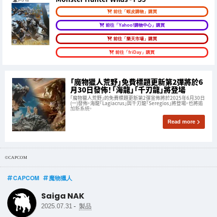
前往「蝦皮購物」購買
前往「Yahoo!購物中心」購買
前往「樂天市場」購買
前往「friDay」購買
「魔物獵人荒野」免費標題更新第2彈將於6
月30日發佈！「海龍」「千刃龍」將登場
「魔物獵人荒野」的免費標題更新第2彈宣佈將於2025年6月30日
(一)發佈。海龍「Lagiacrus」與千刃龍「Seregios」將登場，也將追
加新系統。
Read more
©CAPCOM
CAPCOM
魔物獵人
Saiga NAK
-
2025.07.31
製品