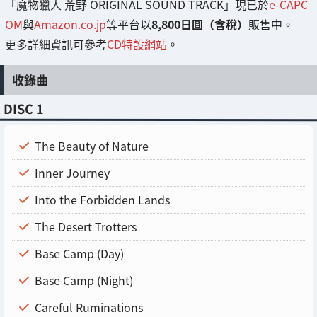
「魔物獵人 荒野 ORIGINAL SOUND TRACK」現已於
e-CAPC
OM
與
Amazon.co.jp
等平台以
8,800日圓（含稅）
販售中。
更多詳細資訊可參考
CD特設網站
。
收錄曲
DISC 1
The Beauty of Nature
Inner Journey
Into the Forbidden Lands
The Desert Trotters
Base Camp (Day)
Base Camp (Night)
Careful Ruminations