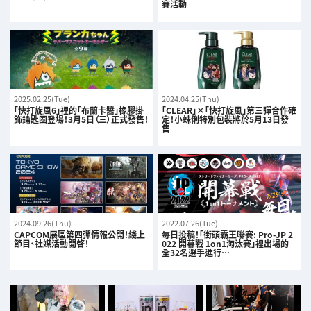
賽活動
2025.02.25(Tue)
2024.04.25(Thu)
「快打旋風6」裡的「布蘭卡醬」橡膠掛
「CLEAR」×「快打旋風」第三彈合作確
飾鑰匙圈登場！3月5日（三）正式發售！
定！小蛛俐特別包裝將於5月13日發
售
2024.09.26(Thu)
2022.07.26(Tue)
CAPCOM展區第四彈情報公開！綫上
毎日投稿！「街頭霸王聯賽: Pro-JP 2
節目、社媒活動開啓！
022 開幕戰 1on1淘汰賽」裡出場的
全32名選手進行…