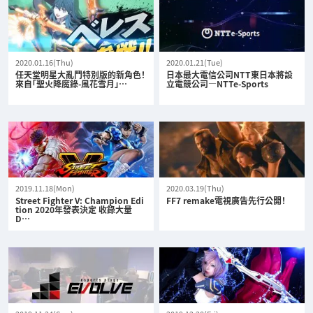
2020.01.16(Thu)
2020.01.21(Tue)
任天堂明星大亂鬥特別版的新角色！
日本最大電信公司NTT東日本將設
來自「聖火降魔錄-風花雪月」…
立電競公司—NTTe-Sports
2019.11.18(Mon)
2020.03.19(Thu)
Street Fighter V: Champion Edi
FF7 remake電視廣告先行公開！
tion 2020年發表決定 收錄大量
D…