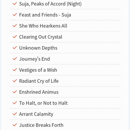
Suja, Peaks of Accord (Night)
Feast and Friends - Suja
She Who Hearkens All
Clearing Out Crystal
Unknown Depths
Journey's End
Vestiges of a Wish
Radiant Cry of Life
Enshrined Animus
To Halt, or Not to Halt
Arrant Calamity
Justice Breaks Forth