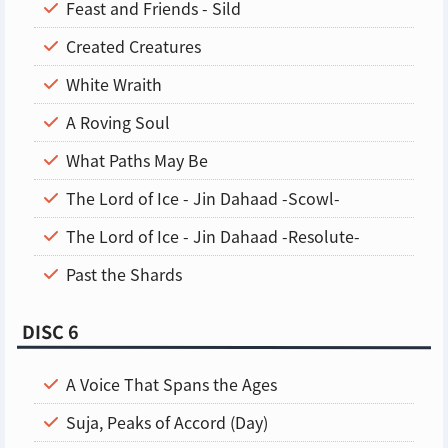
Feast and Friends - Sild
Created Creatures
White Wraith
A Roving Soul
What Paths May Be
The Lord of Ice - Jin Dahaad -Scowl-
The Lord of Ice - Jin Dahaad -Resolute-
Past the Shards
DISC 6
A Voice That Spans the Ages
Suja, Peaks of Accord (Day)