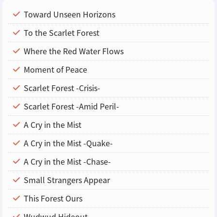
Toward Unseen Horizons
To the Scarlet Forest
Where the Red Water Flows
Moment of Peace
Scarlet Forest -Crisis-
Scarlet Forest -Amid Peril-
A Cry in the Mist
A Cry in the Mist -Quake-
A Cry in the Mist -Chase-
Small Strangers Appear
This Forest Ours
Wudwud Hideout