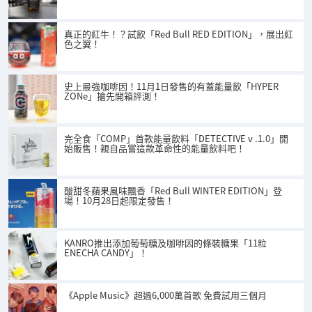
真正的紅牛！？試飲「Red Bull RED EDITION」，展出紅
色之翼！
史上最強咖啡因！11月1日發售的有蓋能量飲「HYPER
ZONe」搶先開箱評測！
完全食「COMP」首款能量飲料「DETECTIVE v .1.0」開
始販售！親自品嘗這款革命性的能量飲料吧！
酸甜冬蘋果風味飄香「Red Bull WINTER EDITION」登
場！10月28日起限定發售！
KANRO推出添加葡萄糖及咖啡因的條裝糖果「11粒
ENECHA CANDY」！
《Apple Music》超過6,000萬首歌 免費試用三個月