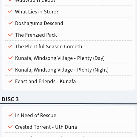
What Lies in Store?
Doshaguma Descend
The Frenzied Pack
The Plentiful Season Cometh
Kunafa, Windsong Village - Plenty (Day)
Kunafa, Windsong Village - Plenty (Night)
Feast and Friends - Kunafa
DISC 3
In Need of Rescue
Crested Torrent - Uth Duna