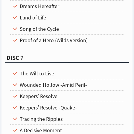
Dreams Hereafter
Land of Life
Song of the Cycle
Proof of a Hero (Wilds Version)
DISC 7
The Will to Live
Wounded Hollow -Amid Peril-
Keepers' Resolve
Keepers' Resolve -Quake-
Tracing the Ripples
A Decisive Moment