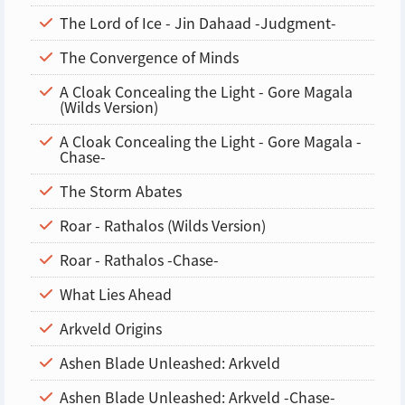
The Lord of Ice - Jin Dahaad -Judgment-
The Convergence of Minds
A Cloak Concealing the Light - Gore Magala
(Wilds Version)
A Cloak Concealing the Light - Gore Magala -
Chase-
The Storm Abates
Roar - Rathalos (Wilds Version)
Roar - Rathalos -Chase-
What Lies Ahead
Arkveld Origins
Ashen Blade Unleashed: Arkveld
Ashen Blade Unleashed: Arkveld -Chase-