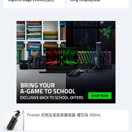
Frienbr 衣物及家居香薰噴霧-櫻花味 300mL