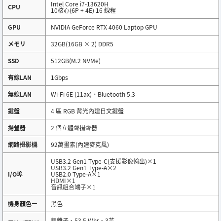
Intel Core i7-13620H
CPU
10核心(6P + 4E) 16 線程
GPU
NVIDIA GeForce RTX 4060 Laptop GPU
メモリ
32GB(16GB × 2) DDR5
SSD
512GB(M.2 NVMe)
有線LAN
1Gbps
無線LAN
Wi-Fi 6E (11ax)、Bluetooth 5.3
鍵盤
4 區 RGB 背光內建日文鍵盤
揚聲器
2 個立體聲揚聲器
網路攝影機
92萬畫素(內建麥克風)
USB3.2 Gen1 Type-C(支援影像輸出)×1
USB3.2 Gen1 Type-A×2
I/O埠
USB2.0 Type-A×1
HDMI×1
音訊組合端子×1
機身顏色ー
黑色
鋰離子、53.5 Whr、3芯