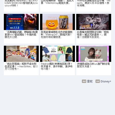
高質素的Cosplayer們！在TOKYO
山田電機舉辦「鐵拳7」電競大
Nothing 的旗艦智慧型手機 「Pho
GAME SHOW 2022發現的美人Co
賽「YAMADA Cup電競大賽」
ne (3)」 將於 8 月 28 日發售！所
splayer特輯！
有相機…
「百萬噸級武藏」體驗版&免費
與英超曼城聯名合作的能量飲
白夜極光期間限定活動「暗焰
更新Vol.1發送開始！今後的藍
料「Wake up 247」開箱評測！
怪影～被詛咒的蒼炎～」開
圖也大公開…
包裝印有哈蘭德選…
催！活動關卡及新光…
「桃太郎電鐵～昭和平成令和
Pokémon襯衣 神奧地區第2彈！
伊織萌成為日本LoL激鬥峽谷電
也是定番！～Asia Edition」在12
帝牙盧卡、路卡利歐、葉伊布
競官方大使！
月12日發售！…
等25種！
雷蛇
Disney+