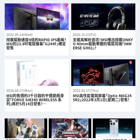
2022.09.14(Wed)
2020.10.23(Fri)
搭載驅動速度4倍的RAPID IPS面板！
支援高解析音訊！MSI推出搭載ONKY
MSI的23.8吋電競螢幕「G244F」確定
O 40mm驅動單體的電競耳機「IMM
發售
ERSE GH61」！
2026.04.27(Mon)
2022.02.17(Thu)
MSI的售價約3千日圓的平價遊戲滑
MSI高性能電競屏幕「Optix MAG24
鼠「FORGE GM340 WIRELESS 系
5R2」2022年3月1日(星期二)發售！
列」將於5月14日發售！…