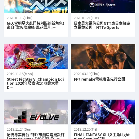
2020.01.16(Thu)
2020.01.21(Tue)
任天堂明星大亂鬥特別版的新角色！
日本最大電信公司NTT東日本將設
來自「聖火降魔錄-風花雪月」…
立電競公司—NTTe-Sports
2019.11.18(Mon)
2020.03.19(Thu)
Street Fighter V: Champion Edi
FF7 remake電視廣告先行公開！
tion 2020年發表決定 收錄大量
D…
2019.11.24(Sun)
2019.12.20(Fri)
配備專業舞台！神戶市灘區電競設施
FINAL FANTASY XIII女主角Light
「esports stage EVOLVE(進化…
ning Cosplay特集