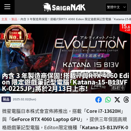
繁體中文
主頁
製品
內含 3 年製造商保固！搭載i7與RTX 4060 Edion 限定遊戲筆記型電腦「Katana-15-
>
>
內含 3 年製造商保固！搭載i7與RTX 4060 Edi
on 限定遊戲筆記型電腦「Katana-15-B13VF
K-0225JP」將於2月13日上市！
製品
2025.02.02(Sun)
微星電腦日本株式會宣佈將推出，搭載「
Core i7-13620H
」
與「
GeForce RTX 4060 Laptop GPU
」，提供三年保固高規
格遊戲筆記型電腦，Editon限定機種「
Katana-15-B13VFK-0