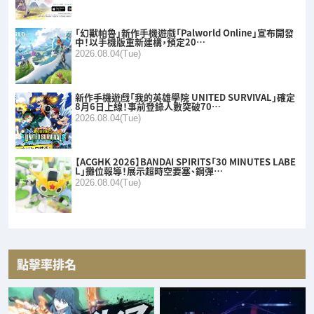
「幻獸帕魯」新作手機遊戲「Palworld Online」宣布開發
中！以手機版重新建構，預定20…
2026.08.04(Tue)
新作手機遊戲「我的英雄學院 UNITED SURVIVAL」確定
8月6日上線！事前登錄人數突破70…
2026.08.04(Tue)
【ACGHK 2026】BANDAI SPIRITS「30 MINUTES LABE
L」攤位報導！展示超時空要塞、鋼彈…
2026.08.04(Tue)
點擊率排名