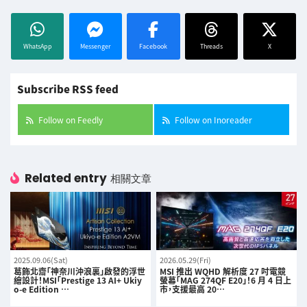
WhatsApp
Messenger
Facebook
Threads
X
Subscribe RSS feed
Follow on Feedly
Follow on Inoreader
Related entry
相關文章
2025.09.06(Sat)
2026.05.29(Fri)
葛飾北齋「神奈川沖浪裏」啟發的浮世
MSI 推出 WQHD 解析度 27 吋電競
繪設計！MSI「Prestige 13 AI+ Ukiy
螢幕「MAG 274QF E20」！6 月 4 日上
o-e Edition …
市，支援最高 20…