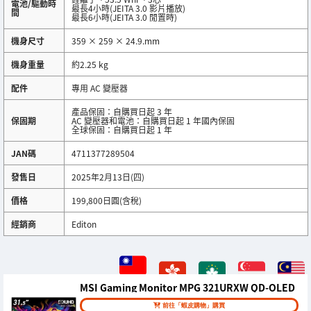
電池/驅動時
最長4小時(JEITA 3.0 影片播放)
間
最長6小時(JEITA 3.0 閒置時)
機身尺寸
359 × 259 × 24.9.mm
機身重量
約2.25 kg
配件
專用 AC 變壓器
產品保固：自購買日起 3 年
保固期
AC 變壓器和電池：自購買日起 1 年國內保固
全球保固：自購買日起 1 年
JAN碼
4711377289504
發售日
2025年2月13日(四)
價格
199,800日圓(含稅)
經銷商
Editon
MSI Gaming Monitor MPG 321URXW QD-OLED
前往「蝦皮購物」購買