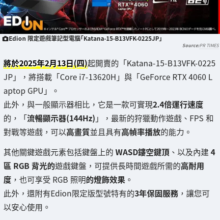
Edion 限定遊戲筆記型電腦「Katana-15-B13VFK-0225JP」
PR TIMES
將於2025年2月13日(四)
起開賣的「Katana-15-B13VFK-0225
JP」，將搭載「Core i7-13620H」與「GeForce RTX 4060 L
aptop GPU」。
此外，與一般顯示器相比，它是一款可實現
2.4倍運行速度
的，「
流暢顯示器(144Hz)
」，最新的狩獵動作遊戲、FPS 和
對戰等遊戲，可以
高畫質
並且具有
高幀率播放
的能力。
其他關鍵遊戲元素包括鍵盤上的
WASD鏤空鍵頂
、以及內建
4
區 RGB 背光的
遊戲鍵盤，可提供長時間遊戲所需的
高耐用
度
，也可享受 RGB 照明
的燈飾效果
。
此外，還附有Edion限定版型號特有的
3年保固服務
，讓您可
以安心使用。