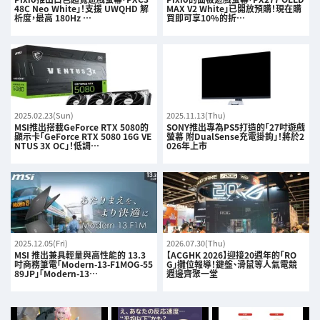
48C Neo White」！支援 UWQHD 解
MAX V2 White」已開放預購！現在購
析度，最高 180Hz …
買即可享10%的折…
2025.02.23(Sun)
2025.11.13(Thu)
MSI推出搭載GeForce RTX 5080的
SONY推出專為PS5打造的「27吋遊戲
顯示卡「GeForce RTX 5080 16G VE
螢幕 附DualSense充電掛鉤」！將於2
NTUS 3X OC」！低調…
026年上市
2025.12.05(Fri)
2026.07.30(Thu)
MSI 推出兼具輕量與高性能的 13.3
【ACGHK 2026】迎接20週年的「RO
吋商務筆電「Modern-13-F1MOG-55
G」攤位報導！鍵盤、滑鼠等人氣電競
89JP」「Modern-13…
週邊齊聚一堂