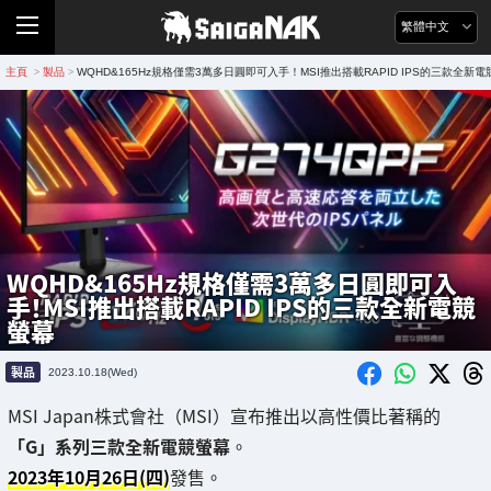
繁體中文
主頁
製品
WQHD&165Hz規格僅需3萬多日圓即可入手！MSI推出搭載RAPID IPS的三款全新
>
>
WQHD&165Hz規格僅需3萬多日圓即可入
手！MSI推出搭載RAPID IPS的三款全新電競
螢幕
製品
2023.10.18(Wed)
MSI Japan株式會社（MSI）宣布推出以高性價比著稱的
「G」系列三款全新電競螢幕
。
2023年10月26日(四)
發售。