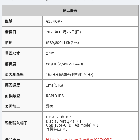
產品概要
型號
G274QPF
發售日
2023年10月26日(四)
價格
約39,800日圓(含稅)
畫面尺寸
27吋
解像度
WQHD(2,560×1,440)
最大刷新率
165Hz(超頻時可達到170Hz)
應答速度
1ms(GTG)
面板類型
RAPID IPS
表面加工
霧面
HDMI 2.0b ×2
DisplayPort 1.4a ×1
輸出輸入端子
USB Type-C (DP Alt mode) ×1
耳機輸出 ×1
產品頁面
https://jp.msi.com/Monitor/G274QPF