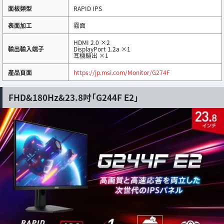
面板類型
RAPID IPS
表面加工
霧面
HDMI 2.0 ×2
輸出輸入端子
DisplayPort 1.2a ×1
耳機輸出 ×1
產品頁面
https://jp.msi.com/Monitor/G274F
FHD&180Hz&23.8吋「G244F E2」