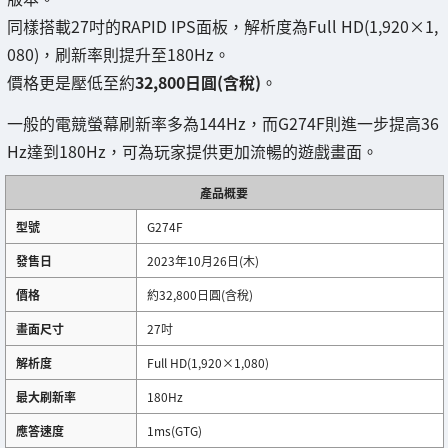
同樣搭載27吋的RAPID IPS面板，解析度為Full HD(1,920×1,
080)，刷新率則提升至180Hz。
價格更是壓低至約
32,800日圓(含稅)
。
一般的電競螢幕刷新率多為144Hz，而G274F則進一步提高36
Hz達到180Hz，可為玩家提供更加流暢的遊戲畫面。
產品概要
型號
G274F
發售日
2023年10月26日(木)
價格
約32,800日圓(含稅)
畫面尺寸
27吋
解析度
Full HD(1,920×1,080)
最大刷新率
180Hz
應答速度
1ms(GTG)