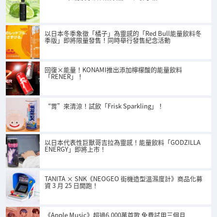
以日本冬季象徵「橘子」為靈感的「Red Bull能量飲料冬
季版」即將限量發售！同時舉行發售紀念活動
回復×能量！KONAMI推出添加檸檬酸的能量飲料
「RENER」！
“胃”來清涼！試飲「Frisk Sparkling」！
以日本代表性巨獸哥吉拉為靈感！能量飲料「GODZILLA
ENERGY」即將上市！
TANITA × SNK《NEOGEO 街機造型溫濕度計》商品化募
資 3 月 25 日開跑！
《Apple Music》超過6,000萬首歌 免費試用三個月