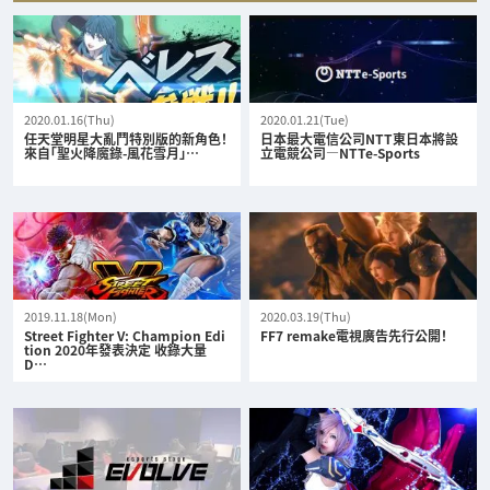
2020.01.16(Thu)
2020.01.21(Tue)
任天堂明星大亂鬥特別版的新角色！
日本最大電信公司NTT東日本將設
來自「聖火降魔錄-風花雪月」…
立電競公司—NTTe-Sports
2019.11.18(Mon)
2020.03.19(Thu)
Street Fighter V: Champion Edi
FF7 remake電視廣告先行公開！
tion 2020年發表決定 收錄大量
D…