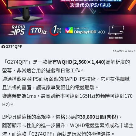
G274QPF
PR TIMES
「G274QPF」是一款擁有
WQHD(2,560×1,440)
高解析度的
螢幕，非常適合用於遊戲和日常工作。
透過搭載克服IPS面板弱點的RAPID IPS技術，它可提供細膩
且流暢的畫面，讓玩家享受絕佳的電競體驗。
響應時間為1ms，最高刷新率可達到165Hz(超頻時可達到170
Hz)。
即使具備這樣的高規格，價格只要約
39,800日圓(含稅)
。
隨著顯示卡性能的進一步提升，WQHD電競螢幕將成為市場主
流，而這款「G274QPF」絕對是玩家們的極佳選擇。