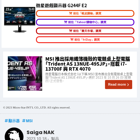
微星遊戲顯示器 G244F E2
前往「蝦皮購物」購買
前往「Yahoo!購物中心」購買
前往「樂天市場」購買
前往「friDay」購買
MSI 推出採用纖薄機殼的電競桌上型電腦
「Trident AS 13NUE-495JP」，搭載 i7-
13700F 與 RTX 4070
微星電腦日本株式会社（以下稱 MSI）宣布推出全新電競桌上型電
腦「Trident AS 13NUE-495JP」，將於 2023 年 10 月 26 日（星期
四）正式發售。
Read more
© 2023 Micro-Star INT'L CO., LTD. All rights reserved.
顯示器
MSI
Saiga NAK
-
2023.10.18
製品