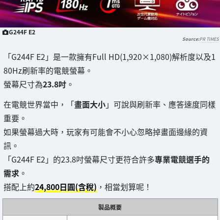
G244F E2
PR TIMES
「G244F E2」是一款擁有Full HD(1,920×1,080)解析度以及1
80Hz刷新率的電競螢幕。
螢幕尺寸為
23.8吋
。
在電競世界當中，「
畫面大小
」可說與刷新率、應答速度同樣
重要。
如果螢幕過大時，玩家有可能會不小心忽略掉畫面邊緣的資
訊。
「G244F E2」的23.8吋螢幕尺寸更符合許多
專業電競選手的
需求
。
搭配上約
24,800日圓(含稅)
，相當划算呢！
製品概要