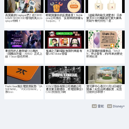
高質素的Cosplayer們！在TOKYO
輕鬆測量你的反應速度！Nichik
《超級瑪利歐兄弟驚奇》日本
GAME SHOW 2022發現的美人Co
oma公司推出「反射神經測量 by
樂天BOOKS獨家超可愛大象瑪
splayer特輯！
Toolpods」！
利歐午餐托特包！還…
事前預約人數突破1,500萬的
鬼滅之刃劇場版 無限列車篇 有
大正製藥的能量飲品「RAIZI
《我獨自升級：ARISE》正式上
聲LINE Sticker登場
N」停止發售，約8年來的歷史
線！Steam版也即將…
即將結束
Fnatic Gear推出電競滑鼠墊「DA
XENOZ股份有限公司將總公司
寶可夢中心香川10月24日確定
SH2 MAX」「FOCUS3 MAX」，
遷至東京都澀谷，而電競隊伍S
開幕！紀念品周邊販賣，紀念
厚6mm
CARZ則留在川崎
活動同步舉辦！
雷蛇
Disney+