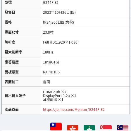
型號
G244F E2
發售日
2023年10月26日(四)
價格
約24,800日圓(含稅)
畫面尺寸
23.8吋
解析度
Full HD(1,920×1,080)
最大刷新率
180Hz
應答速度
1ms(GTG)
面板類型
RAPID IPS
表面加工
霧面
HDMI 2.0b ×2
輸出輸入端子
DisplayPort 1.2a ×1
耳機輸出 ×1
產品頁面
https://jp.msi.com/Monitor/G244F-E2