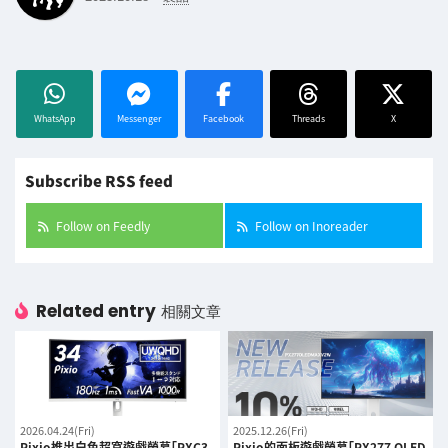
WhatsApp
Messenger
Facebook
Threads
X
Subscribe RSS feed
Follow on Feedly
Follow on Inoreader
Related entry
相關文章
2026.04.24(Fri)
2025.12.26(Fri)
Pixio推出白色超寬遊戲螢幕「PXC3
Pixio的面板遊戲螢幕「PX277 OLED