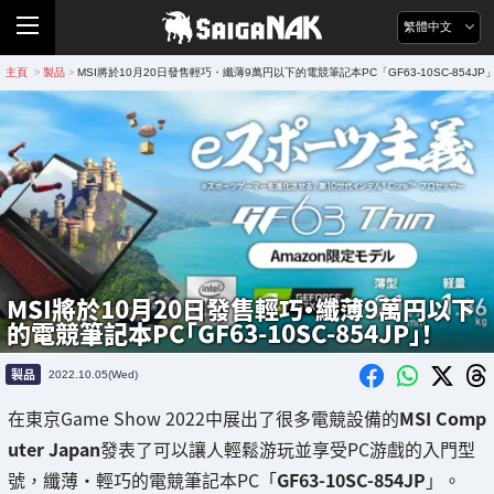
繁體中文
主頁
製品
MSI將於10月20日發售輕巧・纖薄9萬円以下的電競筆記本PC「GF63-10SC-854JP
>
>
MSI將於10月20日發售輕巧・纖薄9萬円以下
的電競筆記本PC「GF63-10SC-854JP」！
製品
2022.10.05(Wed)
在東京Game Show 2022中展出了很多電競設備的
MSI Comp
uter Japan
發表了可以讓人輕鬆游玩並享受PC游戲的入門型
號，纖薄・輕巧的電競筆記本PC「
GF63-10SC-854JP
」。