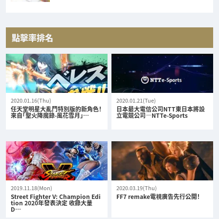
點擊率排名
2020.01.16(Thu)
2020.01.21(Tue)
任天堂明星大亂鬥特別版的新角色！
日本最大電信公司NTT東日本將設
來自「聖火降魔錄-風花雪月」…
立電競公司—NTTe-Sports
2019.11.18(Mon)
2020.03.19(Thu)
Street Fighter V: Champion Edi
FF7 remake電視廣告先行公開！
tion 2020年發表決定 收錄大量
D…