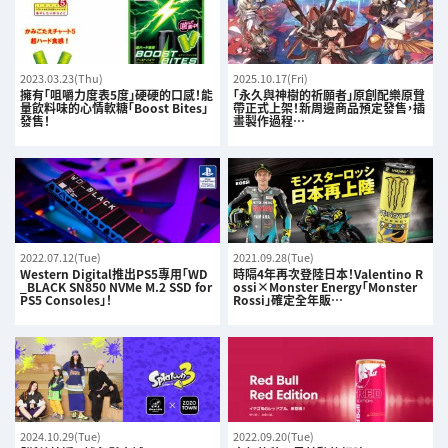
2023.03.23(Thu)
2025.10.17(Fri)
擁有「咀嚼力度表5度」硬硬的口感！能
「永久與神樹的祈願者」原創配樂原聲
量飲料味的心情軟糖「Boost Bites」
帶正式上架！新周邊商品預定發售，插
發售！
畫製作過程…
2022.07.12(Tue)
2021.09.28(Tue)
Western Digital推出PS5專用「WD
時隔4年再次登陸日本！Valentino R
_BLACK SN850 NVMe M.2 SSD for
ossi×Monster Energy「Monster
PS5 Consoles」！
Rossi」確定全年販…
2024.10.29(Tue)
2022.09.20(Tue)