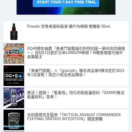
Frienbr 芳香桌面除菌液 瀨戶內檸檬 便攜裝 50mL
DQ40週年抽獎「勇者鬥惡龍福引所特別版～第40年的啟程
～」自8月1日起於日本LAWSON舉辦！W機會裡還可抽中
金屬龍王
「勇者鬥惡龍」×「graniph」聯名商品第4彈決定於2023
年1月發售！為您介紹全商品陣容！
推活！遊戲！「看東西」特化的新能量飲料「GEKIMI推活
能量飲料」發表！
吉田直樹完全監修「TACTICAL ASSAULT COMMANDER
F14 FINAL FANTASY XIV EDITION」開放預購