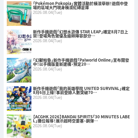
「Pokémon Pokopia」實體活動於橫濱舉辦！遊戲中登
場的區域大門現身橫濱紅磚倉庫
2026.08.04(Tue)
新作手機遊戲「幻想水滸傳 STAR LEAP」確定8月7日上
架！登場角色聲優及繪師陣容部分…
2026.08.04(Tue)
「幻獸帕魯」新作手機遊戲「Palworld Online」宣布開發
中！以手機版重新建構，預定20…
2026.08.04(Tue)
新作手機遊戲「我的英雄學院 UNITED SURVIVAL」確定
8月6日上線！事前登錄人數突破70…
2026.08.04(Tue)
【ACGHK 2026】BANDAI SPIRITS「30 MINUTES LABE
L」攤位報導！展示超時空要塞、鋼彈…
2026.08.04(Tue)