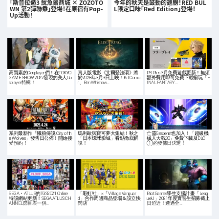
「斯普拉遁3 魷魚鬚商城 × ZOZOTO
今年的秋天是鼓動的翅膀！RED BUL
WN 第2彈聯乘」登場！在原宿有Pop-
L限定口味「Red Edition」登場！
Up活動！
高質素的Cosplayer們！在TOKYO
真人版電影《艾爾登法環》將
PS Plus 3月免費遊戲更新！無須
GAME SHOW 2022發現的美人Co
於2028年3月3日上映！Kit Conno
額外費用即可免費下載暢玩「F
splayer特輯！
r、Ben Whishaw…
INAL FANTASY …
系列最新作「餓狼傳說 City of th
瑪利歐與寶可夢大集結！秋之
亡靈Gespenst也加入！「超級機
e Wolves」發售日公佈！開始接
「日本環球影城」看點徹底解
械人大戰30」免費下載及DLC
受預約！
說！
①的發佈日決定！
SEGA・ATLUS的TGS2021 Online
「彩虹社」×「Village Vanguar
Riot Games學生支援計畫「Leag
特設網站更新！SEGA ATLUS CH
d」合作周邊商品登場＆設立快
ueU」2021年度實習生招募截止
ANNEL節目表一併…
閃店
日迫近！透過全…