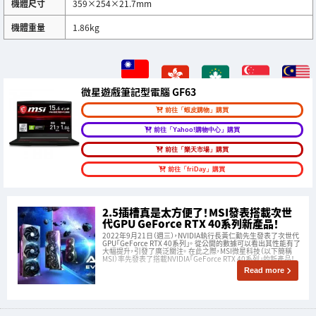
機體尺寸
359×254×21.7mm
機體重量
1.86kg
微星遊戲筆記型電腦 GF63
前往「蝦皮購物」購買
前往「Yahoo!購物中心」購買
前往「樂天市場」購買
前往「friDay」購買
2.5插槽真是太方便了！MSI發表搭載次世
代GPU GeForce RTX 40系列新產品！
2022年9月21日（週三），NVIDIA執行長黃仁勳先生發表了次世代
GPU「GeForce RTX 40系列」。 從公開的數據可以看出其性能有了
大幅提升，引發了廣泛關注。 在此之際，MSI微星科技（以下簡稱
MSI）率先發表了搭載NVIDIA「GeForce RTX 40系列」的新產品！
Read more