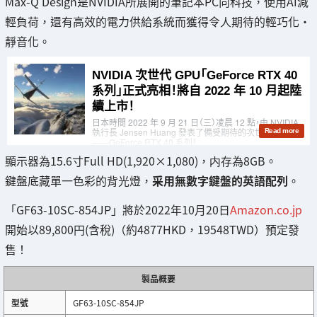
Max-Q Design是NVIDIA所展開的筆記本PC向科技，使用AI減
輕負荷，還有高效的電力供給系統而獲得令人期待的輕巧化・
靜音化。
顯示器為15.6寸Full HD(1,920×1,080)，内存為8GB。
鍵盤底藏單一色彩的背光燈，
采用無數字鍵盤的英語配列
。
「GF63-10SC-854JP」將於2022年10月20日
Amazon.co.jp
開始以89,800円(含稅)（約4877HKD，19548TWD）預定發
售！
製品概要
型號
GF63-10SC-854JP