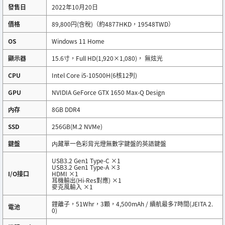
發售日
2022年10月20日
價格
89,800円(含稅)（約4877HKD，19548TWD）
OS
Windows 11 Home
顯示器
15.6寸，Full HD(1,920×1,080)， 無炫光
CPU
Intel Core i5-10500H(6核12列)
GPU
NVIDIA GeForce GTX 1650 Max-Q Design
内存
8GB DDR4
SSD
256GB(M.2 NVMe)
鍵盤
内藏單一色彩背光燈無數字鍵盤的英語鍵盤
USB3.2 Gen1 Type-C ×1
USB3.2 Gen1 Type-A ×3
I/O接口
HDMI ×1
耳機輸出(Hi-Res對應) ×1
麥克風輸入 ×1
鋰離子，51Whr，3顆，4,500mAh / 續航最多7時間(JEITA 2.
電池
0)