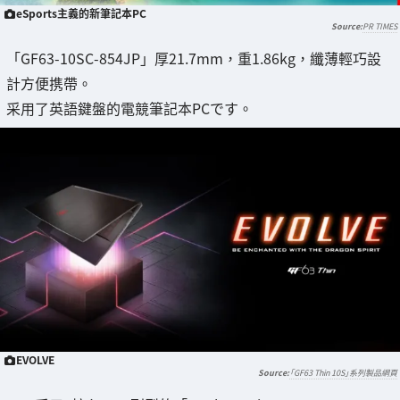
eSports主義的新筆記本PC
PR TIMES
「GF63-10SC-854JP」厚21.7mm，重1.86kg，纖薄輕巧設
計方便携帶。
采用了英語鍵盤的電競筆記本PCです。
EVOLVE
「GF63 Thin 10S」系列製品網頁