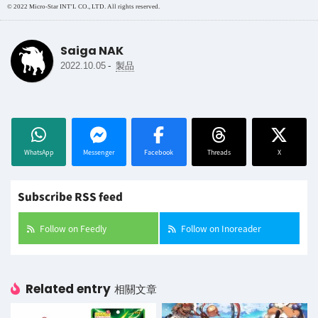
© 2022 Micro-Star INT'L CO., LTD. All rights reserved.
Saiga NAK
-
2022.10.05
製品
WhatsApp
Messenger
Facebook
Threads
X
Subscribe RSS feed
Follow on Feedly
Follow on Inoreader
Related entry
相關文章